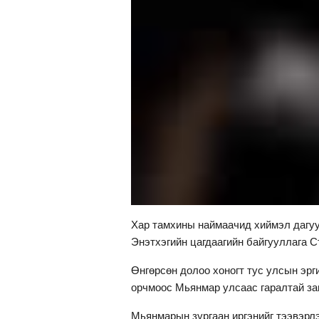
Хар тамхины наймаачид хиймэл дагу
Энэтхэгийн цагдаагийн байгууллага 
Өнгөрсөн долоо хоногт тус улсын эр
орчмоос Мьянмар улсаас гаралтай за
Мьянмарын зургаан иргэнийг тээвэрлэ