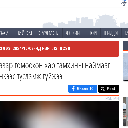
ЗАСАГ
НИЙГЭМ
ЭРҮҮЛ МЭНД
ДЭЛХИЙ
СПОРТ
ШИЛДЭГ
Б
ЭДЭЭ: 2024/12/05-НД НИЙТЛЭГДСЭН
газар томоохон хар тамхины наймааг
нкээс тусламж гуйжээ
Share
: 10
Post
IKON.MN