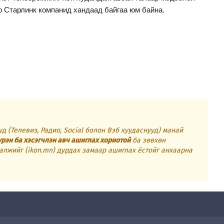
р Старлинк компанид хандаад байгаа юм байна.
д (Телевиз, Радио, Social болон Вэб хуудаснууд) манай
үрэн ба хэсэгчлэн авч ашиглах хориотой
ба зөвхөн
алжийг (ikon.mn) дурдах замаар ашиглах ёстойг анхаарна