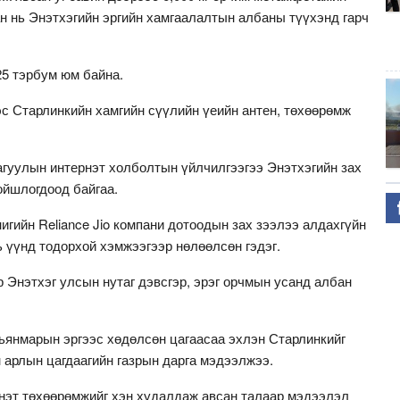
н нь Энэтхэгийн эргийн хамгаалалтын албаны түүхэнд гарч
25 тэрбум юм байна.
эс Старлинкийн хамгийн сүүлийн үеийн антен, төхөөрөмж
агуулын интернэт холболтын үйлчилгээгээ Энэтхэгийн зах
ойшлогдоод байгаа.
гийн Reliance Jio компани дотоодын зах зээлээ алдахгүйн
 үүнд тодорхой хэмжээгээр нөлөөлсөн гэдэг.
 Энэтхэг улсын нутаг дэвсгэр, эрэг орчмын усанд албан
янмарын эргээс хөдөлсөн цагаасаа эхлэн Старлинкийг
 арлын цагдаагийн газрын дарга мэдээлжээ.
нэт төхөөрөмжийг хэн худалдаж авсан талаар мэдээлэл