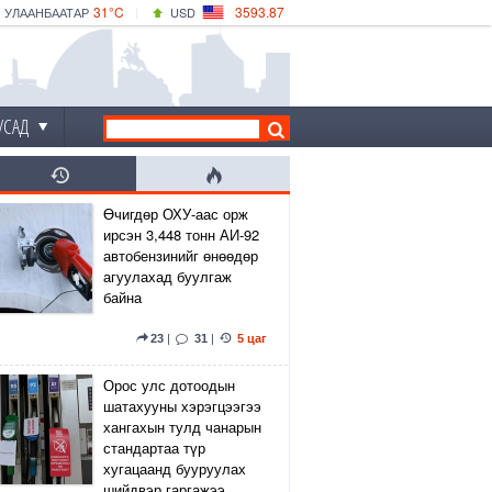
31°C
3593.87
УЛААНБААТАР
USD
|
33°C
ДАРХАН
532.66
CNY
30°C
ЭРДЭНЭТ
4141.04
EUR
УСАД
Өчигдөр ОХУ-аас орж
ирсэн 3,448 тонн АИ-92
автобензинийг өнөөдөр
агуулахад буулгаж
байна
23
|
31
|
5 цаг
Орос улс дотоодын
шатахууны хэрэгцээгээ
хангахын тулд чанарын
стандартаа түр
хугацаанд бууруулах
шийдвэр гаргажээ