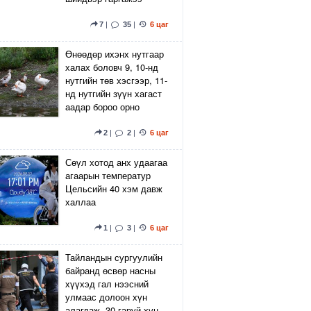
7
|
35
|
6 цаг
Өнөөдөр ихэнх нутгаар
халах боловч 9, 10-нд
нутгийн төв хэсгээр, 11-
нд нутгийн зүүн хагаст
аадар бороо орно
2
|
2
|
6 цаг
Сөүл хотод анх удаагаа
агаарын температур
Цельсийн 40 хэм давж
халлаа
1
|
3
|
6 цаг
Тайландын сургуулийн
байранд өсвөр насны
хүүхэд гал нээсний
улмаас долоон хүн
алагдаж, 30 гаруй хүн