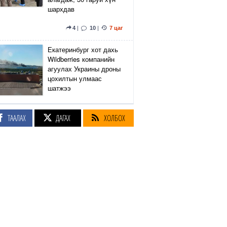
шархдав
4
|
10
|
7 цаг
Екатеринбург хот дахь
Wildberries компанийн
агуулах Украины дроны
цохилтын улмаас
шатжээ
15
|
51
|
8 цаг
ТААЛАХ
ДАГАХ
ХОЛБОХ
Элэгний өөхлөлт
оноштой бол ЗААВАЛ
УНШ
23
|
22 цаг
Кэмбриджийн хөтөлбөр,
гадаад хэл, программын
гүнзгийрүүлсэн
сургалтыг нэг системд