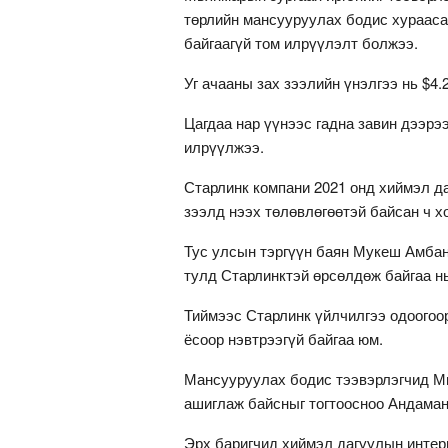
төрлийн мансууруулах бодис хурааса
байгаагүй том илрүүлэлт болжээ.
Уг ачааны зах зээлийн үнэлгээ нь $4.
Цагдаа нар үүнээс гадна завин дээрэ
илрүүлжээ.
Старлинк компани 2021 онд хиймэл д
зээлд нээх төлөвлөгөөтэй байсан ч х
Тус улсын тэргүүн баян Мукеш Амбани
тулд Старлинктэй өрсөлдөж байгаа нь
Тиймээс Старлинк үйлчилгээ одоогоор
ёсоор нэвтрээгүй байгаа юм.
Мансууруулах бодис тээвэрлэгчид Мь
ашиглаж байсныг тогтоосноо Андаман
Эрх баригчид хиймэл дагуулын интер