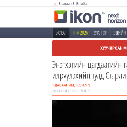
8 сарын 8, Бямба
ЭХЛЭЛ
FIFA 2026
УЛС ТӨР
ЭДИЙН 
ХУУЧИРСАН М
Энэтхэгийн цагдаагийн 
илрүүлэхийн тулд Старли
Т.ДАВААНЯМ, IKON.MN
2024 ОНЫ 12 САРЫН 5