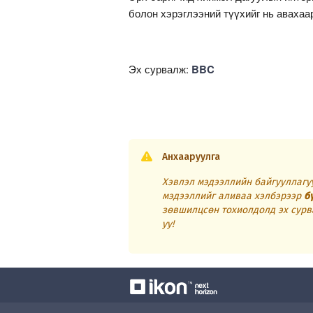
болон хэрэглээний түүхийг нь авахаа
Эх сурвалж:
BBC
Анхааруулга
Хэвлэл мэдээллийн байгууллагуу
мэдээллийг аливаа хэлбэрээр
б
зөвшилцсөн тохиолдолд эх сурв
уу!