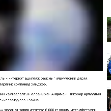
улын интернэт ашиглаж байсныг илрүүлсний дараа
Старлинк компанид ханджээ.
гийн хамгаалалтын албаныхан Андаман, Никобар арлуудын
вийг саатуулсан байна.
ж явсан уг завин дээрээс 6,000 кг орчим метамфетамин