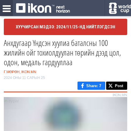
ХУУЧИРСАН МЭДЭЭ: 2024/11/25-НД НИЙТЛЭГДСЭН
Анхдугаар Үндсэн хуулиа баталсны 100
жилийн ойг тохиолдуулан төрийн дээд цол,
одон, медаль гардууллаа
Г.МӨРӨН, IKON.MN
2024 ОНЫ 11 САРЫН 25
Share
: 7
Post
IKON.MN