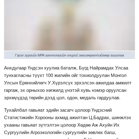
Гэрэл зургийг MPA агентлагийн онцгой зөвшөөрөлтэйгөөр ашиглав
Анхдугаар Үндсэн хуулиа баталж, Бүгд Найрамдах Улсаа
тунхагласны түүхт 100 жилийн ойг тохиолдуулан Монгол
Улсын Ерөнхийлөгч У.Хүрэлсүх эрхэлсэн ажилдаа амжилт
гаргаж, эх орныхоо хөгжилд үнэтэй хувь нэмэр оруулсан
эрхмүүдэд төрийн дээд цол, одон, медаль гардуулав.
Тухайлбал гавьяат эдийн засагч цолоор Үндэсний
Статистикийн Хорооны ахмад ажилтан Ц.Бадрах, шинжлэх
ухааны гавьяат зүтгэлтэн цолоор Хөдөө Аж Ахуйн Их
Сургуулийн Агроэкологийн сургуулийн зөвлөх багш,