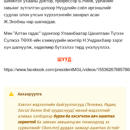
шинжлэх ухааны доктор, профессор Б.Нинж, урлагийн
гавьяат зүтгэлтэн цолоор Нүүдлийн соёл иргэншлийг
судлах олон улсын хүрээлэнгийн захирал асан
Ж.Энэбиш нар шагнагдав.
Мөн "Алтан гадас" одонгоор Улаанбаатар Цахилгаан Түгээх
Сүлжээ ТӨХК-ийн хэмжүүрийн монтёр Н.Ундрахбаяр зэрэг
хүн шагнуулж, хөдөлмөр бүтээлээ төрд үнэлүүллээ.
ШУУД:
https://www.facebook.com/presidentMGL/videos/15536267685786
Анхааруулга
Хэвлэл мэдээллийн байгууллагууд (Телевиз, Радио,
Social болон Вэб хуудаснууд) манай мэдээллийг
аливаа хэлбэрээр
бүрэн ба хэсэгчлэн авч ашиглах
хориотой
ба зөвхөн зөвшилцсөн тохиолдолд эх
сурвалжийг (ikon.mn) дурдах замаар ашиглах ёстойг