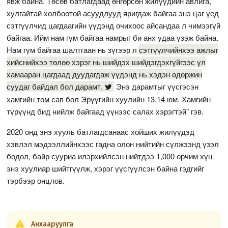
явж байна. Төсөв батлагдаад өнгөрсөн жилүүдийн авлига,
хулгайтай холбоотой асуудлууд яригдаж байгаа энэ цаг үед
сэтгүүлчид цагдаагийн үүдэнд очихоос айсандаа л чимээгүй
байгаа. Ийм нам гүм байгаа намрыг би анх удаа үзэж байна.
Нам гүм байгаа шалтгаан нь зүгээр л
сэтгүүлчийнхээ ажлыг
хийснийхээ төлөө хэрэг нь шийдэх шийдэгдэхгүйгээс үл
хамааран цагдаад дуудагдаж үүдэнд нь хэдэн өдөржин
суудаг байдал бол дарамт.
Энэ дарамтыг үүсгэсэн
хамгийн том сав бол Эрүүгийн хуулийн 13.14 юм. Хамгийн
түрүүнд бид нийлж байгаад үүнээс салах хэрэгтэй" гэв.
2020 онд энэ хууль батлагдсанаас хойших жилүүдэд
хэвлэл мэдээллийнхээс гадна олон нийтийн сүлжээнд үзэл
бодол, байр сууриа илэрхийлсэн нийтдээ 1,000 орчим хүн
энэ хуулиар шийтгүүлж, хэрэг үүсгүүлсэн байна гэдгийг
тэрбээр онцлов.
Анхааруулга