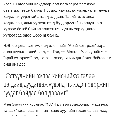
ирсэн. Одоогийн байдлаар бол бага зэрэг эргэлзэх
сэтгэгдэл төрж байна. Нууцад хамаарах материалыг нууцыг
хадгалах үүрэгтэй этгээд алдсан. Тэрийг олж авсан,
хадгалсан, дамжуулсан гээд бүгд эрүүгийн хариуцлага
хүлээх ёстой байтал зөвхөн нэг хүн нь хариуцлага
хүлээгээд одоо шоронд байна.
Н.Өнөрцэцэг сэтгүүлчид олон нийт "Арай хэтэрсэн" зэрэг
олон шүүмжлэлийг хэлдэг. Гэхдээ Монгол Улс хүнийг энэ
"арай хэтэрлээ" гээд хэрэг тохоод явчихдаг болж байгаа юм
биш биз дээ.
"Сэтгүүлчийн ажлаа хийснийхээ төлөө
цагдаад дуудагдаж үүдэнд нь хэдэн өдөржин
суудаг байдал бол дарамт"
Мөн Эрүүгийн хуулиас "13.14 дүгээр зүйл.Худал мэдээлэл
тараах" гэсэн заалтыг авч хаях хуулийн төсөл санаачлаад