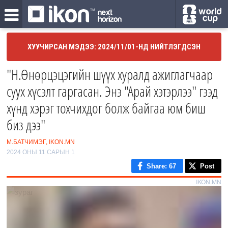
ХУУЧИРСАН МЭДЭЭ: 2024/11/01-НД НИЙТЛЭГДСЭН
"Н.Өнөрцэцэгийн шүүх хуралд ажиглагчаар
суух хүсэлт гаргасан. Энэ "Арай хэтэрлээ" гээд
хүнд хэрэг тохчихдог болж байгаа юм биш
биз дээ"
М.БАТЧИМЭГ, IKON.MN
2024 ОНЫ 11 САРЫН 1
Share
: 67
Post
IKON.MN