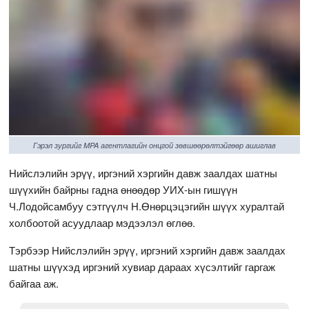
Гэрэл зургийг MPA агентлагийн онцгой зөвшөөрөлтэйгөөр ашиглав
Нийслэлийн эрүү, иргэний хэргийн давж заалдах шатны
шүүхийн байрны гадна өнөөдөр УИХ-ын гишүүн
Ч.Лодойсамбуу сэтгүүлч Н.Өнөрцэцэгийн шүүх хуралтай
холбоотой асуудлаар мэдээлэл өглөө.
Тэрбээр Нийслэлийн эрүү, иргэний хэргийн давж заалдах
шатны шүүхэд иргэний хувиар дараах хүсэлтийг гаргаж
байгаа аж.