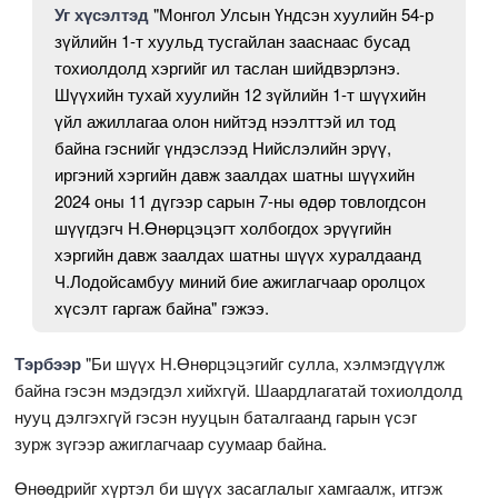
Уг хүсэлтэд
"Монгол Улсын Үндсэн хуулийн 54-р
зүйлийн 1-т хуульд тусгайлан зааснаас бусад
тохиолдолд хэргийг ил таслан шийдвэрлэнэ.
Шүүхийн тухай хуулийн 12 зүйлийн 1-т шүүхийн
үйл ажиллагаа олон нийтэд нээлттэй ил тод
байна гэснийг үндэслээд Нийслэлийн эрүү,
иргэний хэргийн давж заалдах шатны шүүхийн
2024 оны 11 дүгээр сарын 7-ны өдөр товлогдсон
шүүгдэгч Н.Өнөрцэцэгт холбогдох эрүүгийн
хэргийн давж заалдах шатны шүүх хуралдаанд
Ч.Лодойсамбуу миний бие ажиглагчаар оролцох
хүсэлт гаргаж байна" гэжээ.
Тэрбээр
"Би шүүх Н.Өнөрцэцэгийг сулла, хэлмэгдүүлж
байна гэсэн мэдэгдэл хийхгүй. Шаардлагатай тохиолдолд
нууц дэлгэхгүй гэсэн нууцын баталгаанд гарын үсэг
зурж зүгээр ажиглагчаар суумаар байна.
Өнөөдрийг хүртэл би шүүх засаглалыг хамгаалж, итгэж