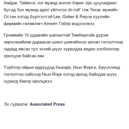
байдаг. Тиймээс нэг мужид жолоо барих эрх цуцлагдвал
бусад бүх мужид адил үйлчлэх ёстой” гэж Техас мужийн
Остин хотод бүртгэлтэй Lee, Gober & Reyna хуулийн
фирмийн төлөөлөгч Кеннет Гобер мэдээлжээ.
Грэммийн 10 удаагийн шагналтай Тимберлэйк дүрэм
зөрчсөнийхөө дараахан шинэ цомгийнхоо аялан тоглолтоор
гадаад явсан тул эхний шүүх хуралдаа видео холбоогоор
оролцож байсан юм.
Тэрбээр ойрын өдрүүдэд Ньюарк, Нью Жерси, Брүүклинд
тоглолтоо хийхээр Нью-Йорк хотод ирээд байхдаа шүүх
хуралд биеэр оролцжээ.
Эх сурвалж:
Associated Press