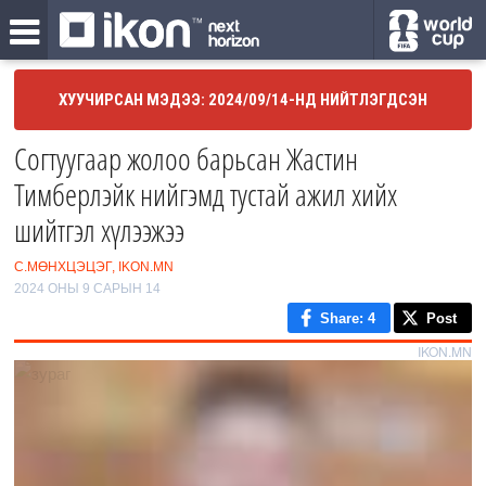
ХУУЧИРСАН МЭДЭЭ: 2024/09/14-НД НИЙТЛЭГДСЭН
Согтуугаар жолоо барьсан Жастин
Тимберлэйк нийгэмд тустай ажил хийх
шийтгэл хүлээжээ
С.МӨНХЦЭЦЭГ, IKON.MN
2024 ОНЫ 9 САРЫН 14
Share
: 4
Post
IKON.MN