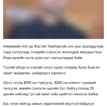
Америкийн поп од Жастин Тимберлэйк энэ оны зургаадугаар
сард согтуугаар тээврийн хэрэгсэл жолоодож явахдаа Нью-
Йорк мужийн нутаг дэвсгэрт саатуулагдаж байв.
Түүний үйлдсэн хэргийн шүүх хурал өчигдөр буюу Баасан
гарагт өндөрлөж, шийдвэрээ гаргажээ.
Шүүх түүнд $500-ын торгууль, $260-ын нэмэлт хураамж
төлүүлж, өөрийн сонгосон ашгийн бус байгууллагад 25
цагийн нийгэмд тустай ажил хийх шийтгэл оноосон байна.
Бас олон нийтэд замын хөдөлгөөний аюулгүй байдлын