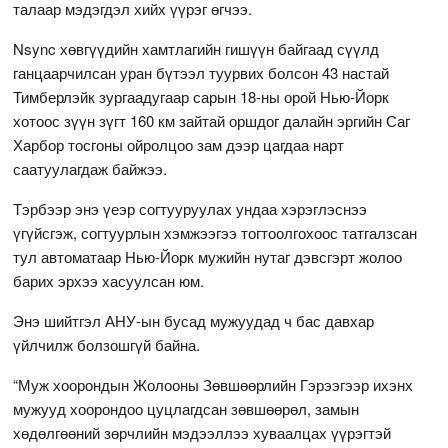
талаар мэдэгдэл хийх үүрэг өгчээ.
Nsync хөвгүүдийн хамтлагийн гишүүн байгаад сүүлд
ганцаарчилсан уран бүтээл туурвих болсон 43 настай
Тимберлэйк зургаадугаар сарын 18-ны орой Нью-Йорк
хотоос зүүн зүгт 160 км зайтай оршдог далайн эргийн Саг
Харбор тосгоны ойролцоо зам дээр цагдаа нарт
саатуулагдаж байжээ.
Тэрбээр энэ үеэр согтууруулах ундаа хэрэглэснээ
үгүйсгэж, согтуурлын хэмжээгээ тогтоолгохоос татгалзсан
тул автоматаар Нью-Йорк мужийн нутаг дэвсгэрт жолоо
барих эрхээ хасуулсан юм.
Энэ шийтгэл АНУ-ын бусад мужуудад ч бас давхар
үйлчилж болзошгүй байна.
“Муж хоорондын Жолооны Зөвшөөрлийн Гэрээгээр ихэнх
мужууд хоорондоо цуцлагдсан зөвшөөрөл, замын
хөдөлгөөний зөрчлийн мэдээллээ хуваалцах үүрэгтэй