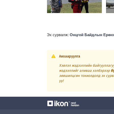
Эх сурвалж:
Онцгой Байдлын Ерөн
Анхааруулга
Хэвлэл мэдээллийн байгууллагуу
мэдээллийг аливаа хэлбэрээр
б
зөвшилцсөн тохиолдолд эх сурв
уу!