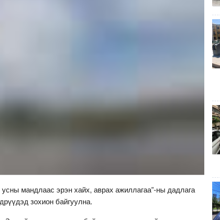
л усны мандлаас эрэн хайх, аврах ажиллагаа”-ны дадлага
дрүүдэд зохион байгуулна.