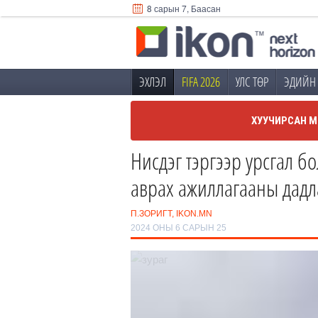
8 сарын 7, Баасан
ЭХЛЭЛ
FIFA 2026
УЛС ТӨР
ЭДИЙН 
ХУУЧИРСАН М
Нисдэг тэргээр урсгал б
аврах ажиллагааны дадл
П.ЗОРИГТ, IKON.MN
2024 ОНЫ 6 САРЫН 25