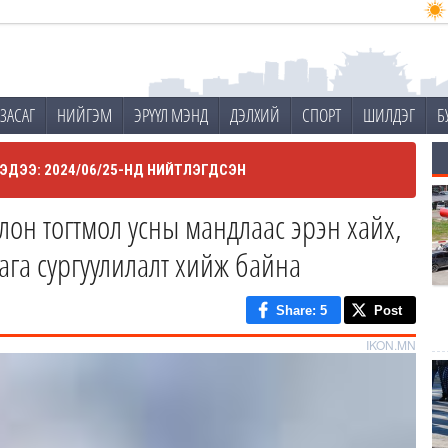
ЗАСАГ
НИЙГЭМ
ЭРҮҮЛ МЭНД
ДЭЛХИЙ
СПОРТ
ШИЛДЭГ
Б
ЭДЭЭ: 2024/06/25-НД НИЙТЛЭГДСЭН
олон тогтмол усны мандлаас эрэн хайх,
ага сургуулилалт хийж байна
Share
: 5
Post
IKON.MN