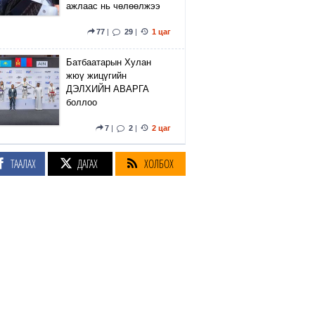
ажлаас нь чөлөөлжээ
77
|
29
|
1 цаг
Батбаатарын Хулан
жюү жицүгийн
ДЭЛХИЙН АВАРГА
боллоо
7
|
2
|
2 цаг
Өмнөд Солонгосын
ТААЛАХ
ДАГАХ
ХОЛБОХ
хөлбөмбөгийн холбоо
гадаадын шүүгч нарыг
бэлгийн зугаа цэнгээний
үйлчилгээгээр хангадаг
байжээ
2
|
10
|
2 цаг
Ховд аймгийн Буянт
сумын нутагт сураггүй
алга болсон 10 настай