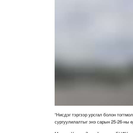
“Нисдэг тэргээр урсгал болон тогтмо
сургуулилалтыг энэ сарын 25-26-ны ө