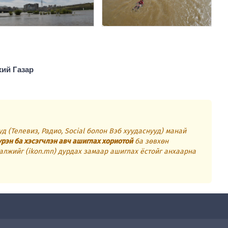
хий Газар
д (Телевиз, Радио, Social болон Вэб хуудаснууд) манай
үрэн ба хэсэгчлэн авч ашиглах хориотой
ба зөвхөн
алжийг (ikon.mn) дурдах замаар ашиглах ёстойг анхаарна