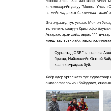
Монгол Улсын Засгийн газар, БНФУ-ын
хэлэлцээрийн дагуу "Монгол Улсын О
нэгжийн чадавхыг бэхжүүлэх төсөл" х
Энэ хүрээнд тус улсаас Монгол Улса
төлөөлөгч, хошууч Кристофф Бауман
Агаараас эрэн хайх, аврах 111 дүгээр
мандлаас эрэн хайх, аврах ажиллагаа
Сургалтад ОБЕГ-ын харьяа Агаар
бригад, Нийслэлийн Онцгой Бай
хаагч хамрагдаж буй.
Хоёр өдөр үргэлжлэх тус сургалтаар 
ажиллагааг зохион байгуулах, онолы