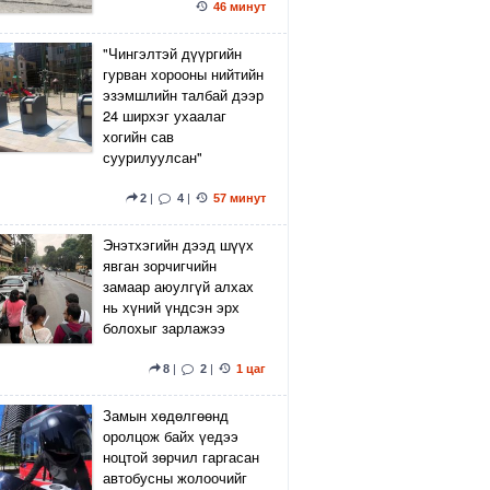
46 минут
"Чингэлтэй дүүргийн
гурван хорооны нийтийн
эзэмшлийн талбай дээр
24 ширхэг ухаалаг
хогийн сав
суурилуулсан"
2
|
4
|
57 минут
Энэтхэгийн дээд шүүх
явган зорчигчийн
замаар аюулгүй алхах
нь хүний үндсэн эрх
болохыг зарлажээ
8
|
2
|
1 цаг
Замын хөдөлгөөнд
оролцож байх үедээ
ноцтой зөрчил гаргасан
автобусны жолоочийг