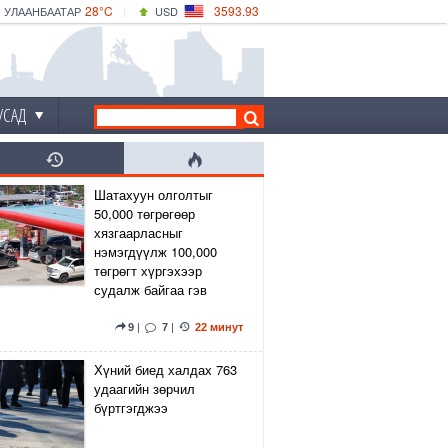
28°C
3593.93
УЛААНБААТАР
USD
|
33°C
ДАРХАН
532.39
CNY
29°C
ЭРДЭНЭТ
4149.01
EUR
УСАД
Шатахуун олголтыг
50,000 төгрөгөөр
хязгаарласныг
нэмэгдүүлж 100,000
төгрөгт хүргэхээр
судалж байгаа гэв
9
|
7
|
22 минут
Хүний биед халдах 763
удаагийн зөрчил
бүртгэгджээ