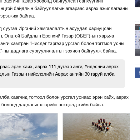
 Засгийн газар хооронд байгуулсан санхүүгийн
нцгой байдлын байгууллагын агаараас аврах ажиллагааны
эрэгжиж байгаа.
д суугаа Иргэний хамгаалалтын асуудал хариуцсан
н, Онцгой Байдлын Ерөнхий Газар (ОБЕГ)-ын харьяа
 анги хамтран “Нисдэг тэргээр урсгал болон тогтмол усны
”-ны дадлага сургуулилалтыг зохион байгуулж байна.
аас эрэн хайх, аврах 111 дүгээр анги, Үндэсний аврах
длын Газрын нийслэлийн Аврах ангийн 30 гаруй алба
алба хаагчид тогтоол болон урсгал уснаас эрэн хайх, аврах
н болоод дадлагыг хээрийн нөхцөлд хийж байна.