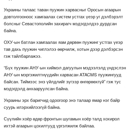
Украины талаас таван пуужин харвасныг Оросын агаарын
довтолгооноос хамгаалах систем устгах үеэр уг дэлбэрэлт
болсныг Севастополийн захирагч мэдэгдэлдээ дурдсан
байна.
ОХУ-ын батлан хамгаалах яам дөрвөн пуужинг устгах үеэр
тав дахь пуужин чиглэлээ өөрчилж, хотын дээр дэлбэрсэн
гэж тайлбарлажээ.
“Бүх пуужин АНУ-ын хиймэл дагуулын мэдээлэлд үндэслэн
АНУ-ын мэргэжилтнүүдийн харвасан ATACMS пуужингууд
байсан. Тиймээс энэ үйлдлийг зүгээр өнгөрөөхгүй” гэж тус
мэдэгдэлд анхааруулсан байна.
Украины эрх баригчид одоогоор энэ талаар ямар нэг байр
суурь илэрхийлээгүй байна.
Сүүлийн хоёр өдөр фронтын шугамын хоёр талд хохирол
ихтэй агаарын цохилтууд үргэлжилж байлаа.