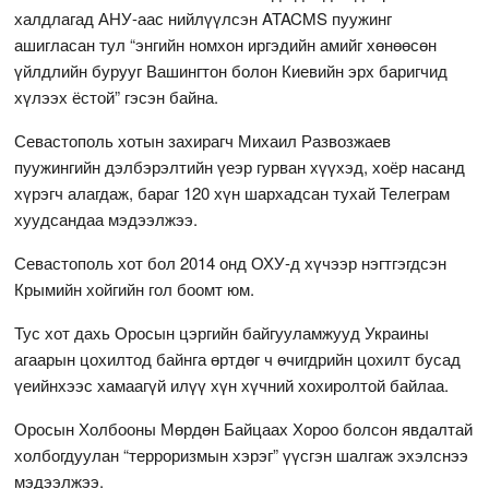
халдлагад АНУ-аас нийлүүлсэн ATACMS пуужинг
ашигласан тул “энгийн номхон иргэдийн амийг хөнөөсөн
үйлдлийн бурууг Вашингтон болон Киевийн эрх баригчид
хүлээх ёстой” гэсэн байна.
Севастополь хотын захирагч Михаил Развозжаев
пуужингийн дэлбэрэлтийн үеэр гурван хүүхэд, хоёр насанд
хүрэгч алагдаж, бараг 120 хүн шархадсан тухай Телеграм
хуудсандаа мэдээлжээ.
Севастополь хот бол 2014 онд ОХУ-д хүчээр нэгтгэгдсэн
Крымийн хойгийн гол боомт юм.
Тус хот дахь Оросын цэргийн байгууламжууд Украины
агаарын цохилтод байнга өртдөг ч өчигдрийн цохилт бусад
үеийнхээс хамаагүй илүү хүн хүчний хохиролтой байлаа.
Оросын Холбооны Мөрдөн Байцаах Хороо болсон явдалтай
холбогдуулан “терроризмын хэрэг” үүсгэн шалгаж эхэлснээ
мэдээлжээ.