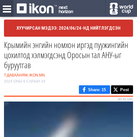
ХУУЧИРСАН МЭДЭЭ: 2024/06/24-НД НИЙТЛЭГДСЭН
Крымийн энгийн номхон иргэд пуужингийн
цохилтод хэлмэгдсэнд Оросын тал АНУ-ыг
буруутгав
Т.ДАВААНЯМ, IKON.MN
2024 ОНЫ 6 САРЫН 24
Share
: 15
Post
IKON.MN