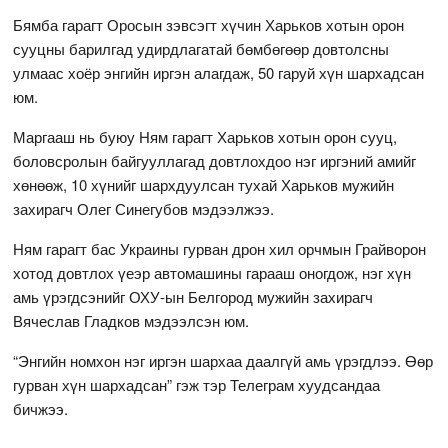
Бямба гарагт Оросын зэвсэгт хүчин Харьков хотын орон
сууцны барилгад удирдлагатай бөмбөгөөр довтолсны
улмаас хоёр энгийн иргэн алагдаж, 50 гаруй хүн шархадсан
юм.
Маргааш нь буюу Ням гарагт Харьков хотын орон сууц,
боловсролын байгууллагад довтлохдоо нэг иргэний амийг
хөнөөж, 10 хүнийг шархдуулсан тухай Харьков мужийн
захирагч Олег Синегубов мэдээлжээ.
Ням гарагт бас Украины гурван дрон хил орчмын Грайворон
хотод довтлох үеэр автомашины гарааш оногдож, нэг хүн
амь үрэгдсэнийг ОХУ-ын Белгород мужийн захирагч
Вячеслав Гладков мэдээлсэн юм.
“Энгийн номхон нэг иргэн шархаа даалгүй амь үрэгдлээ. Өөр
гурван хүн шархадсан” гэж тэр Телеграм хуудсандаа
бичжээ.