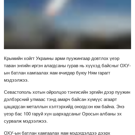
Крымийн хойгт Украины арми пуужингаар довтлох үеэр
таван энгийн иргэн алагдсаны гурав нь хүүхэд байсныг ОХУ-
ын батлан хамгаалах яам өчигдөр буюу Ням гарагт
мэдээлжээ.
Севастополь хотын ойролцоо тэнгисийн эргийн дээр пуужин
дэлбэрсний улмаас тэнд амарч байсан хүмүүс агаарт
цацагдсан металлын хэлтэрхийд оногдсон юм байна. Энэ
үеэр бас 100 гаруй хүн шархадсаныг Оросын албаны эх
сурвалж мэдээлжээ.
ОХУ-ын батлан хамгаалах яам мэдэгдэлдээ дээрх