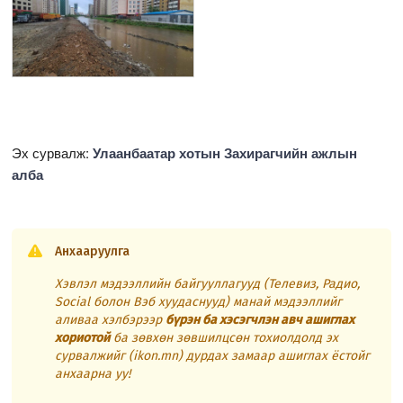
Эх сурвалж:
Улаанбаатар хотын Захирагчийн ажлын
алба
Анхааруулга
Хэвлэл мэдээллийн байгууллагууд (Телевиз, Радио,
Social болон Вэб хуудаснууд) манай мэдээллийг
аливаа хэлбэрээр
бүрэн ба хэсэгчлэн авч ашиглах
хориотой
ба зөвхөн зөвшилцсөн тохиолдолд эх
сурвалжийг (ikon.mn) дурдах замаар ашиглах ёстойг
анхаарна уу!