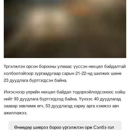
Үргэлжлэн орсон борооны улмаас үүссэн нөхцөл байдалтай
холбоотойгоор зургаадугаар сарын 21-22-нд шилжих шөнө
23 дуудлага бүртгэгдсэн байна.
Ингэснээр үерийн нөхцөл байдал тодорхойлогдсоноос хойш
нийт 93 дуудлага бүртгэгдээд байна. Үүнээс 40 дуудлагад
заавар зөвлөмж өгч, 53 дуудлагад хариу арга хэмжээ авч
ажиллажээ.
Өнөөдөр шиврээ бороо үргэлжлэн орж Сэлбэ гол