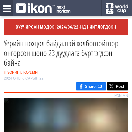
ХУУЧИРСАН МЭДЭЭ: 2024/06/22-НД НИЙТЛЭГДСЭН
Үерийн нөхцөл байдалтай холбоотойгоор
өнгөрсөн шөнө 23 дуудлага бүртгэгдсэн
байна
П.ЗОРИГТ, IKON.MN
2024 ОНЫ 6 САРЫН 22
Share
: 13
Post
IKON.MN