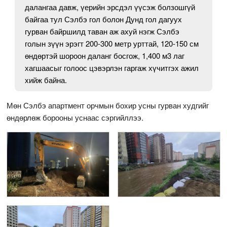
далангаа давж, үерийн эрсдэл үүсэж болзошгүй
байгаа тул Сэлбэ гол болон Дунд гол дагуух
гурван байршилд таван аж ахуй нэгж Сэлбэ
голын зүүн эрэгт 200-300 метр урттай, 120-150 см
өндөртэй шороон даланг босгож, 1,400 м3 лаг
хагшаасыг голоос цэвэрлэн гаргаж хүчитгэх ажил
хийж байна.
Мөн Сэлбэ апартмент орчмын бохир усны гурван худгийг
өндөрлөж борооны уснаас сэргийллээ.