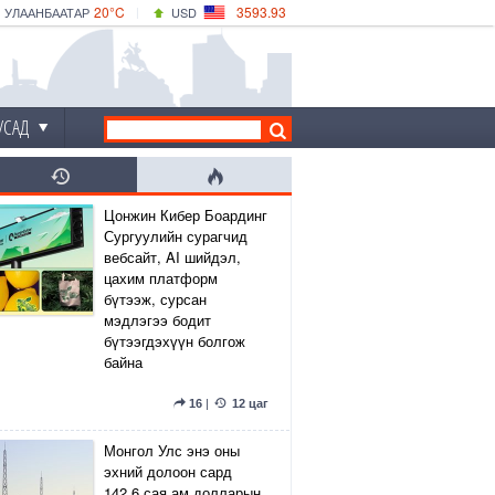
20°C
3593.93
УЛААНБААТАР
USD
|
22°C
ДАРХАН
532.39
CNY
19°C
ЭРДЭНЭТ
4149.01
EUR
УСАД
Цонжин Кибер Боардинг
Сургуулийн сурагчид
вебсайт, AI шийдэл,
цахим платформ
бүтээж, сурсан
мэдлэгээ бодит
бүтээгдэхүүн болгож
байна
16
|
12 цаг
Монгол Улс энэ оны
эхний долоон сард
142.6 сая ам.долларын