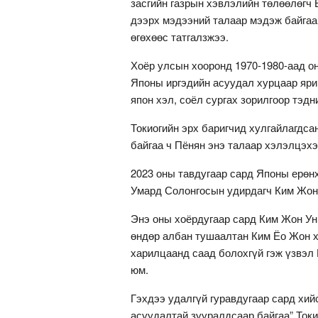
засгийн газрын хэвлэлийн төлөөлөгч
дээрх мэдээний талаар мэдэж байгаа
өгөхөөс татгалзжээ.
Хоёр улсын хооронд 1970-1980-аад о
Японы иргэдийн асуудал хурцаар яри
япон хэл, соёл сургах зорилгоор тэдн
Токиогийн эрх баригчид хулгайлагдса
байгаа ч Пёнян энэ талаар хэлэлцэхэ
2023 оны тавдугаар сард Японы ерөн
Умард Солонгосын удирдагч Ким Жон 
Энэ оны хоёрдугаар сард Ким Жон Ун
өндөр албан тушаалтан Ким Ёо Жон х
харилцаанд саад болохгүй гэж үзвэл
юм.
Гэхдээ удалгүй гуравдугаар сард хий
асуудалтай зууралдсаар байгаа” Ток