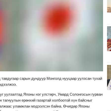
 тавдугаар сарын дундуур Монголд нууцаар уулзсан тухай
эдээлжээ.
уг уулзалтад Японы нэг улстөрч, Умард Солонгосын гурван
н тагнуулын ерөнхий газартай холбоотой хүн байсныг
валжаас уламжлан мэдээлсэн байна. Өчигдөр Японы