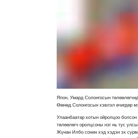
Япон, Умард Солонгосын төлөөлөгчид
Өмнөд Солонгосын хэвлэл өчигдөр м
Улаанбаатар хотын ойролцоо болсон 
төлөөлөгч оролцсоны нэг нь тус улсы
Жүнан Илбо сонин хэд хэдэн эх сур