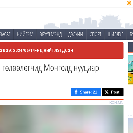
ЗАСАГ
НИЙГЭМ
ЭРҮҮЛ МЭНД
ДЭЛХИЙ
СПОРТ
ШИЛДЭГ
Б
ЭДЭЭ: 2024/06/14-НД НИЙТЛЭГДСЭН
 төлөөлөгчид Монголд нууцаар
Share
: 21
Post
IKON.MN