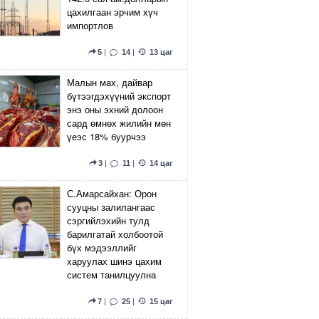
цахилгаан эрчим хүч
импортлов
5
|
14
|
13 цаг
Малын мах, дайвар
бүтээгдэхүүний экспорт
энэ оны эхний долоон
сард өмнөх жилийн мөн
үеэс 18% буурчээ
3
|
11
|
14 цаг
С.Амарсайхан: Орон
сууцны залилангаас
сэргийлэхийн тулд
барилгатай холбоотой
бүх мэдээллийг
харуулах шинэ цахим
систем танилцуулна
7
|
25
|
15 цаг