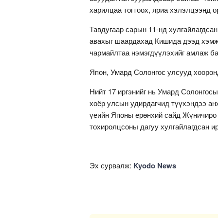
харилцаа тогтоох, яриа хэлэлцээнд о
Тавдугаар сарын 11-нд хулгайлагдсан
авахыг шаардахад Кишида дээд хэмж
чармайлтаа нэмэгдүүлэхийг амлаж ба
Япон, Умард Солонгос улсууд хоорон
Нийт 17 иргэнийг нь Умард Солонгосы
хоёр улсын удирдагчид түүхэндээ ан
үеийн Японы ерөнхий сайд Жүничиро
тохиролцсоны дагуу хулгайлагдсан ир
Эх сурвалж:
Kyodo News