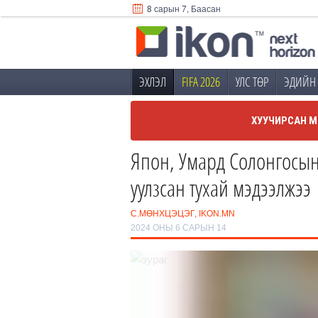
8 сарын 7, Баасан
ЭХЛЭЛ
FIFA 2026
УЛС ТӨР
ЭДИЙН 
ХУУЧИРСАН М
Япон, Умард Солонгосын
уулзсан тухай мэдээлжээ
С.МӨНХЦЭЦЭГ, IKON.MN
2024 ОНЫ 6 САРЫН 14