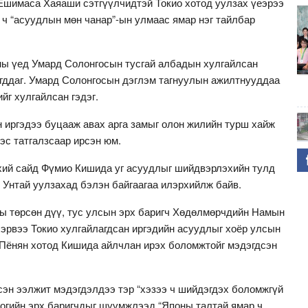
 Ёшимаса Хаяаши сэтгүүлчидтэй Токио хотод уулзах үеэрээ
 ч “асуудлын мөн чанар”-ын улмаас ямар нэг тайлбар
ны үед Умард Солонгосын тусгай албадын хулгайлсан
гддаг. Умард Солонгосын дэглэм тагнуулын ажилтнууддаа
ийг хулгайлсан гэдэг.
н иргэдээ буцааж авах арга замыг олон жилийн турш хайж
эс татгалзсаар ирсэн юм.
хий сайд Фүмио Кишида уг асуудлыг шийдвэрлэхийн тулд
Унтай уулзахад бэлэн байгаагаа илэрхийлж байв.
ы төрсөн дүү, тус улсын эрх баригч Хөдөлмөрчдийн Намын
эрвээ Токио хулгайлагдсан иргэдийн асуудлыг хоёр улсын
 Пёнян хотод Кишида айлчлан ирэх боломжтойг мэдэгдсэн
сэн ээлжит мэдэгдэлдээ тэр “хэзээ ч шийдэгдэх боломжгүй
иогийн эрх баригчдыг шүүмжлээд “Японы талтай ямар ч