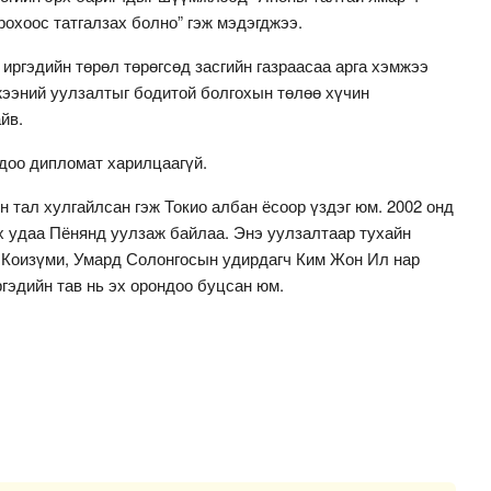
рохоос татгалзах болно” гэж мэдэгджээ.
 иргэдийн төрөл төрөгсөд засгийн газраасаа арга хэмжээ
ээний уулзалтыг бодитой болгохын төлөө хүчин
йв.
доо дипломат харилцаагүй.
н тал хулгайлсан гэж Токио албан ёсоор үздэг юм. 2002 онд
х удаа Пёнянд уулзаж байлаа. Энэ уулзалтаар тухайн
 Коизүми, Умард Солонгосын удирдагч Ким Жон Ил нар
гэдийн тав нь эх орондоо буцсан юм.