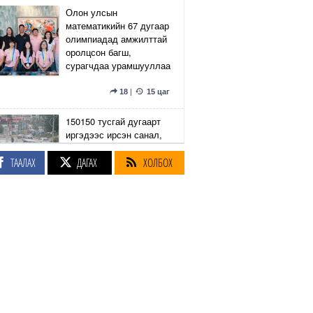
Олон улсын
математикийн 67 дугаар
олимпиадад амжилттай
оролцсон багш,
сурагчдаа урамшууллаа
18
|
15 цаг
150150 тусгай дугаарт
иргэдээс ирсэн санал,
гомдлыг нийслэлийн
эрх бүхий 23 албан
ТААЛАХ
ДАГАХ
ХОЛБОХ
тушаалтан хэрхэн
шийдвэрлэснийг
хянадаг болно
8
|
15 цаг
З.Төмөртөмөө: Хэн
нэгний харилцаа
хандлага, үл тоосон
байдлаас болж өргөдөл
нэмэгдэж байна