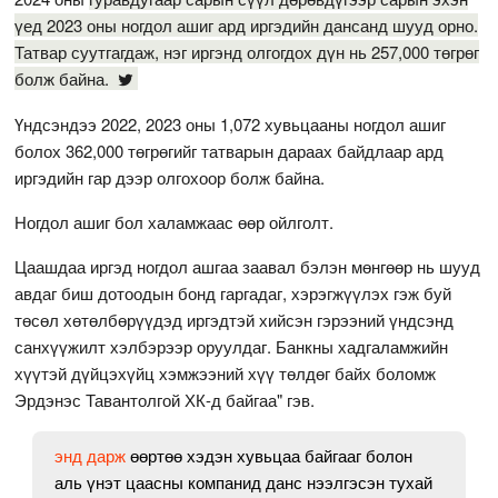
үед 2023 оны ногдол ашиг ард иргэдийн дансанд шууд орно.
Татвар суутгагдаж, нэг иргэнд олгогдох дүн нь 257,000 төгрөг
болж байна.
Үндсэндээ 2022, 2023 оны 1,072 хувьцааны ногдол ашиг
болох 362,000 төгрөгийг татварын дараах байдлаар ард
иргэдийн гар дээр олгохоор болж байна.
Ногдол ашиг бол халамжаас өөр ойлголт.
Цаашдаа иргэд ногдол ашгаа заавал бэлэн мөнгөөр нь шууд
авдаг биш дотоодын бонд гаргадаг, хэрэгжүүлэх гэж буй
төсөл хөтөлбөрүүдэд иргэдтэй хийсэн гэрээний үндсэнд
санхүүжилт хэлбэрээр оруулдаг. Банкны хадгаламжийн
хүүтэй дүйцэхүйц хэмжээний хүү төлдөг байх боломж
Эрдэнэс Тавантолгой ХК-д байгаа" гэв.
энд дарж
өөртөө хэдэн хувьцаа байгааг болон
аль үнэт цаасны компанид данс нээлгэсэн тухай