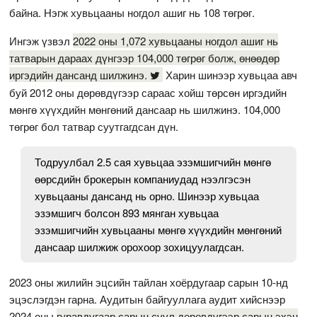
байна. Нэгж хувьцааны ногдол ашиг нь 108 төгрөг.
Ингэж үзвэл
2022 оны 1,072 хувьцааны ногдол ашиг нь
татварын дараах дүнгээр 104,000 төгрөг болж, өнөөдөр
иргэдийн дансанд шилжинэ.
Харин шинээр хувьцаа авч
буй 2012 оны дөрөвдүгээр сараас хойш төрсөн иргэдийн
мөнгө хүүхдийн мөнгөний дансаар нь шилжинэ. 104,000
төгрөг бол татвар суутгагдсан дүн.
Тодруулбал 2.5 сая хувьцаа эзэмшигчийн мөнгө
өөрсдийн брокерын компаниудад нээлгэсэн
хувьцааны дансанд нь орно. Шинээр хувьцаа
эзэмшигч болсон 893 мянган хувьцаа
эзэмшигчийн хувьцааны мөнгө хүүхдийн мөнгөний
дансаар шилжиж орохоор зохицуулагдсан.
2023 оны жилийн эцсийн тайлан хоёрдугаар сарын 10-нд
эцэслэгдэн гарна. Аудитын байгууллага аудит хийснээр
2024 оны
гуравдугаар сарын сүүл дөрөвдүгээр сарын эхэн