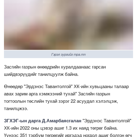
Гэрэл зургийг mpa.mn
Засгийн газрын өнөөдрийн хуралдаанаас гарсан
шийдвэрүүдийг танилцуулж байна.
Өнөөдөр "Эрдэнэс Тавантолгой" ХК-ийн хувьцааны талаар
авах зарим арга хэмжээний тухай" Засгийн газрын
тогтоолын төслийн тухай зэрэг 22 асуудал хэлэлцэж,
танилцжээ.
ЗГХЭГ-ын дарга Д.Амарбаясгалан
"Эрдэнэс Тавантолгой"
ХК-ийн 2022 оны цэвэр ашиг 1.3 их наяд төгрөг байна.
Үүнээс 351 тэрбум төгрөгийг иргэдэд ногдол ашиг болгон өгч