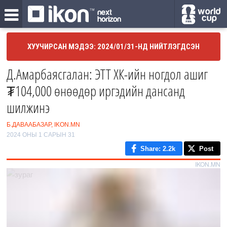
ХУУЧИРСАН МЭДЭЭ: 2024/01/31-НД НИЙТЛЭГДСЭН
Д.Амарбаясгалан: ЭТТ ХК-ийн ногдол ашиг
₮104,000 өнөөдөр иргэдийн дансанд
шилжинэ
Б.ДАВААБАЗАР, IKON.MN
2024 ОНЫ 1 САРЫН 31
Share
: 2.2k
Post
IKON.MN