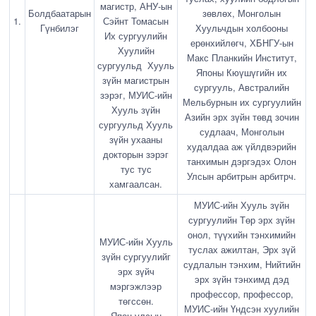
магистр, АНУ-ын
Болдбаатарын
зөвлөх, Монголын
1.
Сэйнт Томасын
Гүнбилэг
Хуульчдын холбооны
Их сургуулийн
ерөнхийлөгч, ХБНГУ-ын
Хуулийн
Макс Планкийн Институт,
сургуульд Хууль
Японы Кюүшүгийн их
зүйн магистрын
сургууль, Австралийн
зэрэг, МУИС-ийн
Мельбурнын их сургуулийн
Хууль зүйн
Азийн эрх зүйн төвд зочин
сургуульд Хууль
судлаач, Монголын
зүйн ухааны
худалдаа аж үйлдвэрийн
докторын зэрэг
танхимын дэргэдэх Олон
тус тус
Улсын арбитрын арбитрч.
хамгаалсан.
МУИС-ийн Хууль зүйн
сургуулийн Төр эрх зүйн
онол, түүхийн тэнхимийн
МУИС-ийн Хууль
туслах ажилтан, Эрх зүй
зүйн сургуулийг
судлалын тэнхим, Нийтийн
эрх зүйч
эрх зүйн тэнхимд дэд
мэргэжлээр
профессор, профессор,
төгссөн.
МУИС-ийн Үндсэн хуулийн
Япон улсын