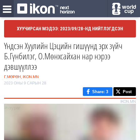
ХУУЧИРСАН МЭДЭЭ: 2023/09/28-НД НИЙТЛЭГДСЭН
Үндсэн Хуулийн Цэцийн гишүүнд эрх зүйч
Б.Гүнбилэг, О.Мөнхсайхан нар нэрээ
дэвшүүллээ
Г.МӨРӨН, IKON.MN
2023 ОНЫ 9 САРЫН 28
Share
: 3
Post
IKON.MN