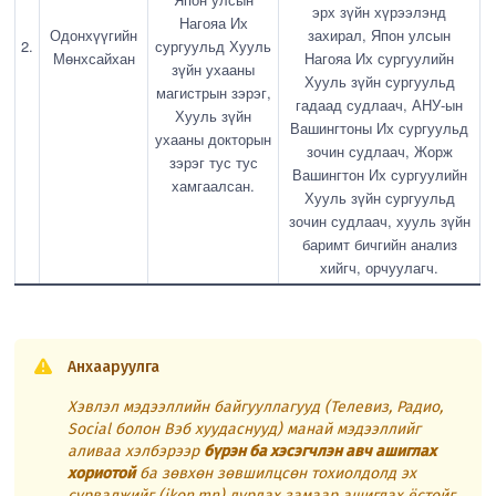
эрх зүйн хүрээлэнд
Нагояа Их
Одонхүүгийн
захирал, Япон улсын
2.
сургуульд Хууль
Мөнхсайхан
Нагояа Их сургуулийн
зүйн ухааны
Хууль зүйн сургуульд
магистрын зэрэг,
гадаад судлаач, АНУ-ын
Хууль зүйн
Вашингтоны Их сургуульд
ухааны докторын
зочин судлаач, Жорж
зэрэг тус тус
Вашингтон Их сургуулийн
хамгаалсан.
Хууль зүйн сургуульд
зочин судлаач, хууль зүйн
баримт бичгийн анализ
хийгч, орчуулагч.
Анхааруулга
Хэвлэл мэдээллийн байгууллагууд (Телевиз, Радио,
Social болон Вэб хуудаснууд) манай мэдээллийг
аливаа хэлбэрээр
бүрэн ба хэсэгчлэн авч ашиглах
хориотой
ба зөвхөн зөвшилцсөн тохиолдолд эх
сурвалжийг (ikon.mn) дурдах замаар ашиглах ёстойг