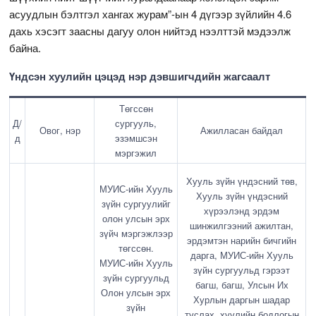
асуудлын бэлтгэл хангах журам”-ын 4 дүгээр зүйлийн 4.6
дахь хэсэгт заасны дагуу олон нийтэд нээлттэй мэдээлж
байна.
Үндсэн хуулийн цэцэд нэр дэвшигчдийн жагсаалт
Төгссөн
Д/
сургууль,
Овог, нэр
Ажилласан байдал
д
эзэмшсэн
мэргэжил
Хууль зүйн үндэсний төв,
МУИС-ийн Хууль
Хууль зүйн үндэсний
зүйн сургуулийг
хүрээлэнд эрдэм
олон улсын эрх
шинжилгээний ажилтан,
зүйч мэргэжлээр
эрдэмтэн нарийн бичгийн
төгссөн.
дарга, МУИС-ийн Хууль
МУИС-ийн Хууль
зүйн сургуульд гэрээт
зүйн сургуульд
багш, багш, Улсын Их
Олон улсын эрх
Хурлын даргын шадар
зүйн
туслах, хуулийн бодлогын