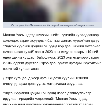
Гэрэл зургийг MPA агентлагийн онцгой зөвшөөрөлтэйгөөр ашиглав
Монгол Улсын дээд шүүхийн нийт шүүгчийн хуралдаанаар
хэлэлцэх зарим асуудлын бэлтгэл хангах журам”-ын дагуу
“Үндсэн хуулийн цэцийн гишүүнд нэр дэвшигчийн материал
хүлээн авах тухай” зарыг 2023 оны есдүгээр сарын 19-ний
өдөр цахим хуудаст байршуулж, 2023 оны есдүгээр сарын
27-ны өдрийг дуустал нэрээ дэвшүүлэх иргэдийн хүсэлтийг
нээлттэй хүлээн авав.
Дээрх хугацаанд хоёр иргэн Үндсэн хуулийн цэцийн
гишүүнд нэрээ дэвшүүлж, материалаа ирүүллээ.
Үндсэн хуулийн цэцийн гишүүнд нэрээ дэвшүүлэхээр
ирүүлсэн иргэдийн мэдээллийг “Монгол Улсын дээд
шүүхийн нийт шүүгчийн хуралдаанаар хэлэлцэх зарим