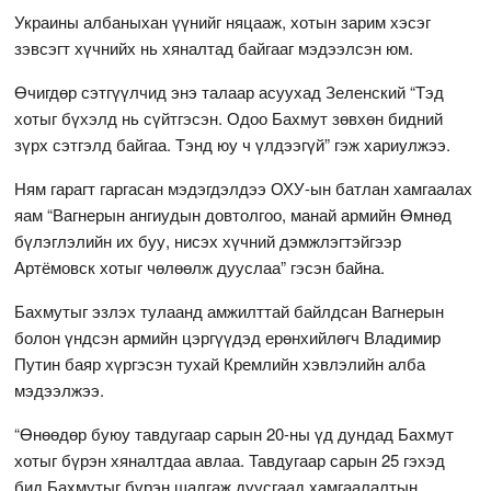
Украины албаныхан үүнийг няцааж, хотын зарим хэсэг
зэвсэгт хүчнийх нь хяналтад байгааг мэдээлсэн юм.
Өчигдөр сэтгүүлчид энэ талаар асуухад Зеленский “Тэд
хотыг бүхэлд нь сүйтгэсэн. Одоо Бахмут зөвхөн бидний
зүрх сэтгэлд байгаа. Тэнд юу ч үлдээгүй” гэж хариулжээ.
Ням гарагт гаргасан мэдэгдэлдээ ОХУ-ын батлан хамгаалах
яам “Вагнерын ангиудын довтолгоо, манай армийн Өмнөд
бүлэглэлийн их буу, нисэх хүчний дэмжлэгтэйгээр
Артёмовск хотыг чөлөөлж дууслаа” гэсэн байна.
Бахмутыг эзлэх тулаанд амжилттай байлдсан Вагнерын
болон үндсэн армийн цэргүүдэд ерөнхийлөгч Владимир
Путин баяр хүргэсэн тухай Кремлийн хэвлэлийн алба
мэдээлжээ.
“Өнөөдөр буюу тавдугаар сарын 20-ны үд дундад Бахмут
хотыг бүрэн хяналтдаа авлаа. Тавдугаар сарын 25 гэхэд
бид Бахмутыг бүрэн шалгаж дуусгаад хамгаалалтын