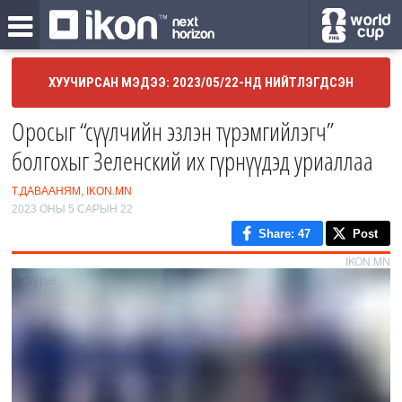
ХУУЧИРСАН МЭДЭЭ: 2023/05/22-НД НИЙТЛЭГДСЭН
Оросыг “сүүлчийн эзлэн түрэмгийлэгч”
болгохыг Зеленский их гүрнүүдэд уриаллаа
Т.ДАВААНЯМ, IKON.MN
2023 ОНЫ 5 САРЫН 22
Share
: 47
Post
IKON.MN