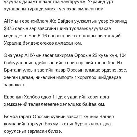
үзүүлэх дарамт шахалтаа чангаруулж, Украинд урт
хугацааны турш дэмжих туслахаа амласан юм.
АНУ-ын ерөнхийлөгч Жо Байден уулзалтын үеэр Украинд
$375 саяын зэр зэвсгийн шинэ тусламж үзүүлэхээ
мэдэгдсэн. Бас F-16 сөнөөгч нисэх онгоцны нисгэгчдийг
Украинд бэлдэж өгөхөө амласан юм.
Энэ үеэр АНУ-ын засаг захиргаа Оросын 22 хувь хүн, 104
байгууллагыг эдийн засгийн хоригоор шийтгэсэн бол Их
Британи улсын засгийн газар Оросын алмаас эрдэнэ, зэс,
хөнгөн цагаан, никелийн импортыг хориглох шийдвэрээ
зарлажээ.
Европын Холбоо одоо 11 дэх удаагийн хориг арга
хэмжээний төлөвлөгөөгөө хэлэлцэж байгаа юм.
Бямба гарагт Оросын хувийн зэвсэгт хүчний Вагнер
компанийн тэргүүн Бахмут хотыг бүрэн хяналтдаа
оруулсныг зарласан билээ.