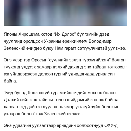
Японы Хирошима хотод “Их Долоо” бүлгэмийн дээд
чуулганд оролцсон Украины ерөнхийлөгч Володимир
Зеленский өчигдөр буюу Ням гарагт сэтгүүлчидтэй уулзжээ.
Энэ үеэр тэр Оросыг “сүүлчийн эзлэн түрэмгийлэгч” болгон
түүхэнд үлдээх замаар дэлхий дахинд энх тайван тогтоохыг
аж үйлдвэржсэн долоон гүрний удирдагчдад уриалсан
байна.
“Бид бусад болзошгүй түрэмгийлэгчдийг мохоох болно.
Дэлхий нийт энх тайвны төлөө шийдэмгий зогсож байгааг
харсан тэд дайн эхлүүлэх нь ямар утгагүй зүйл болохыг
ухаарах болно” гэж Зеленский хэлжээ.
Энэ удаагийн уулзалтаар өрнөдийн холбоотнууд ОХУ-д