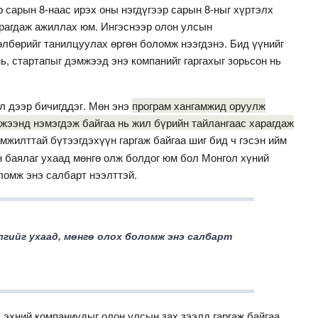
р сарын 8-наас ирэх оны нэгдүгээр сарын 8-ныг хүртэлх
рагдаж ажиллах юм. Ингэснээр олон улсын
өлбөрийг танилцуулах өргөн боломж нээгдэнэ. Бид үүнийг
нь, стартапыг дэмжээд энэ компанийг гаргахыг зорьсон нь
хэл дээр бичигддэг. Мөн энэ
програм хангамжид оруулж
жээнд нэмэгдэж байгаа нь жил бүрийн тайлангаас харагдаж
жилттай бүтээгдэхүүн гаргаж байгаа шиг бид ч гэсэн ийм
н баялаг ухаад мөнгө олж болдог юм бол Монгол хүний
ломж энэ салбарт нээлттэй.
гийг ухаад, мөнгө олох боломж энэ салбарт
эхний компаниудыг олон улсын зах зээлд гаргаж байгаа