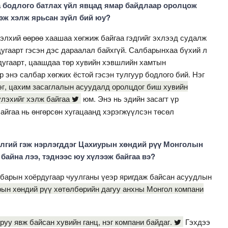
бодлого бат­­лах үйл явцад ямар байд­лаар оролцож
 гэж хэлж ярьсан зүйл бий юу?
дэлхий өөрөө хаашаа хөгжиж байгаа гэдгийг эхлээд судалж
рдугаарт гэсэн дэс дараалал байхгүй. Салбарынхаа бүхий л
рдугаарт, цаашдаа төр хувийн хэвшлийн хамтын
энэ салбар хөгжих ёстой гэсэн тулгуур бодлого бий. Нэг
эг, цахим засаглалын асуудалд оролцдог биш хувийн
лэхийг хэлж байгаа
юм. Энэ нь эдийн засагт үр
байгаа нь өнгөрсөн хугацаанд хэрэгжүүлсэн төсөл
өлгий гэж нэрлэгддэг Цахиурын хөндий рүү Монголын
 байна лээ, тэднээс юу хүлээж байгаа вэ?
барын хоёрдугаар чуулганы үеэр яригдаж байсан асуудлын
рын хөндий рүү хөтөлбөрийн дагуу анхны Монгол компани
руу явж байсан хувийн ганц, нэг компани байдаг.
Гэхдээ