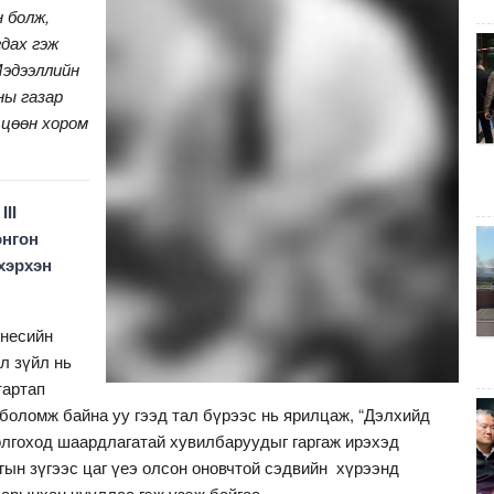
 болж,
дах гэж
Мэдээллийн
ны газар
цөөн хором
II
онгон
 хэрхэн
знесийн
л зүйл нь
тартап
боломж байна уу гээд тал бүрээс нь ярилцаж, “Дэлхийд
болгоход шаардлагатай хувилбаруудыг гаргаж ирэхэд
гын зүгээс цаг үеэ олсон оновчтой сэдвийн хүрээнд
арынхан чууллаа гэж үзэж байгаа.