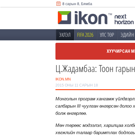
8 сарын 8, Бямба
ЭХЛЭЛ
FIFA 2026
УЛС ТӨР
ЭДИЙН 
ХУУЧИРСАН М
Ц.Жадамбаа: Тоон гарын 
IKON.MN
2015 ОНЫ 11 САРЫН 18
Монголын програм хангамж үйлдвэрл
салбарын III чуулган өнгөрсөн долоо
болж өнгөрлөө.
Мөн төрөөс мэдээлэл, харилцаа хол
хөгжлийн талаар баримтлах бодлог