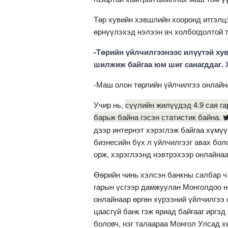
Төр хувийн хэвшлийн хооронд итгэлц
өрнүүлэхэд нэлээн ач холбогдолтой т
-Төрийн үйлчилгээнээс илүүтэй ху
шилжиж бай­гаа юм шиг санагддаг. 
-Маш олон төрлийн үйлчилгээ онлайн
Учир нь,
сүүлийн жилүүдэд 4.9 сая гар
барьж байна гэсэн статистик байна.
дээр интернэт хэрэглэж байгаа хүмү
бизнесийн бүх л үйлчилгээг авах бол
орж, хэрэглээнд нэвтрэхээр онлайнаа
Өөрийн чинь хэлсэн банкны салбар ч 
гарын үсгээр дамжуулан Монголдоо н
онлайнаар өргөн хүрээний үйлчилгээ 
цаасгүй банк гэж яриад байгааг иргэ
боловч, нэг талаараа Монгол Улсад х