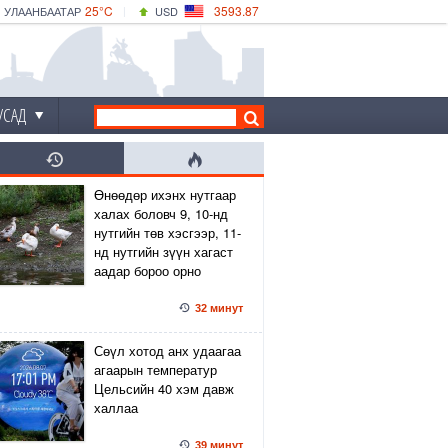
25°C
3593.87
УЛААНБААТАР
USD
|
30°C
ДАРХАН
532.66
CNY
25°C
ЭРДЭНЭТ
4141.04
EUR
УСАД
Өнөөдөр ихэнх нутгаар
халах боловч 9, 10-нд
нутгийн төв хэсгээр, 11-
нд нутгийн зүүн хагаст
аадар бороо орно
32 минут
Сөүл хотод анх удаагаа
агаарын температур
Цельсийн 40 хэм давж
халлаа
39 минут