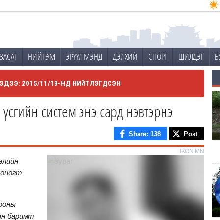
ЗАСАГ
НИЙГЭМ
ЭРҮҮЛ МЭНД
ДЭЛХИЙ
СПОРТ
ШИЛДЭГ
Б
ЭДЭЭ: 2015/11/18-НД НИЙТЛЭГДСЭН
үсгийн систем энэ сард нэвтэрнэ
Share
: 138
Post
IKON.MN
элийн
 хоногт
бооны
ын баримт