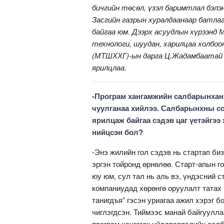
бичгийн төсөл, үзэл баримтлал бэлэн
Засгийн газрын хуралдаанаар батлаг
байгаа юм. Дээрх асуудлын хүрээнд 
технологи, шуудан, харилцаа холбоо
(МТШХХГ)-ын дарга Ц.Жадамбаатай 
ярилцлаа.
-Програм хангамжийн салбарынхан I
чуулганаа хийлээ. Салбарынхны с
ярилцаж байгаа сэдэв цаг үетэйгээ
нийцсэн бол?
-Энэ жилийн гол сэдэв нь стартап би
эргэн тойронд өрнөлөө. Старт-апын го
юу юм, сул тал нь аль вэ, үндэсний с
компаниудад хөрөнгө оруулалт татах 
танигдъя” гэсэн уриагаа ажил хэрэг 
чиглэгдсэн. Тиймээс манай байгуулла
програм хангамж үйлдвэрлэлийн салб