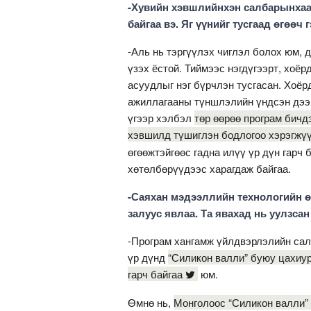
-Хувийн хэвшлийнхэн салбарынхаа 
байгаа вэ. Яг үүнийг тусгаад өгөөч
-Аль нь тэргүүлэх чиглэл болох юм, 
үзэх ёстой. Тиймээс нэгдүгээрт, хоё
асуудлыг нэг бүрчлэн тусгасан. Хоё
ажиллагааны түншлэлийн үндсэн дээр 
үгээр хэлбэл
төр өөрөө програм бичд
хэвшилд түшиглэн бодлогоо хэрэгжүү
өгөөжтэйгөөс гадна илүү үр дүн гарч 
хөтөлбөрүүдээс харагдаж байгаа.
-Саяхан мэдээллийн технологийн 
залуус явлаа. Та явахад нь уулзсан
-Програм хангамж үйлдвэрлэлийн сал
үр дүнд
“Силикон валли” буюу цахиу
гарч байгаа
юм.
Өмнө нь,
Монголоос “Силикон валли” 