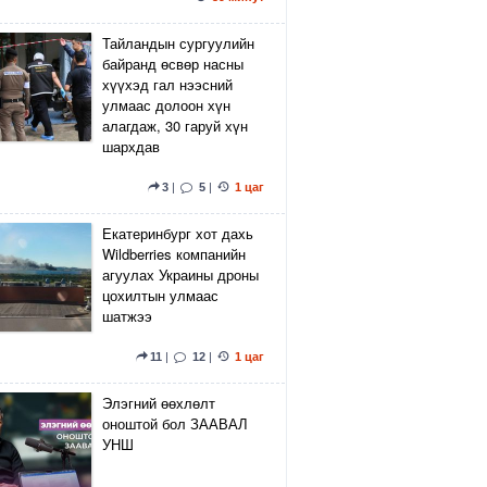
Тайландын сургуулийн
байранд өсвөр насны
хүүхэд гал нээсний
улмаас долоон хүн
алагдаж, 30 гаруй хүн
шархдав
3
|
5
|
1 цаг
Екатеринбург хот дахь
Wildberries компанийн
агуулах Украины дроны
цохилтын улмаас
шатжээ
11
|
12
|
1 цаг
Элэгний өөхлөлт
оноштой бол ЗААВАЛ
УНШ