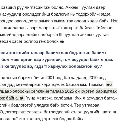
 хэвшил рүү чиглэсэн гэж болно. Анхны чуулган дээр
н асуудалд оролцдог биш бодлогыг нь тодорхойлж өгдөг,
орондоо өрсөлдөх зарчмаар амжилтаа олоод явдаг байя. Нэг
н ажиллагааны зарчмаар явъя” гэж ярьж байсан. Тиймээс
мж үйлдвэрлэлийн салбарын III чуулган анхны чуулган
ээхэн хэсэг боллоо гэж болох нь.
оны хөгж­лийн талаар баримтлах бод­логын баримт
 бол маш өргөн цар хүрээтэй, том асуудал байх л даа.
г хөгжүүлэх вэ, гэдэгт хариулах боломжтой юу?
одлогын баримт бичиг 2001 онд батлагдаад, 2010 онд
усад дэд хөтөлбөрийг хэрэгжүүлж байгаа юм. Тиймээс
энэ
илцаа холбооны хөгжлийн талаар 2025 он хүртэл баримтлах
эж байна.
Үүнд мэдээж, салба­­рын бүх л асуудал баг­таж
огийн бодлоготой уялдаж байх ёстой. Тэр утгаараа
. Одоогоор эцэс­лэгдэж батлагдаагүй хэлэлцүүлгийн шатанд
хасагдсан” гэж хэлэхэд эрт гэж бодож байна.