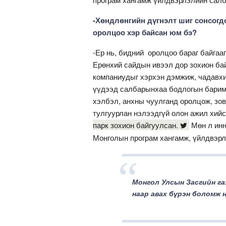
-Хөндлөнгийн дүгнэлт шиг сонсог
оролцоо хэр байсан юм бэ?
-Ер нь, бидний оролцоо бараг байгаа
Ерөнхий сайдын ивээл дор зохион ба
компаниудыг хэрхэн дэмжиж, чадавхиж
үүдээд салбарынхаа бодлогын баримт
хэлбэл, анхны чуулганд оролцож, з
тулгуурлан нэлээдгүй олон ажил хий
парк зохион байгуулсан.
Мөн л инн
Монголын програм хангамж, үйлдвэрл
Монгол Улсын Засгийн га
наар авах бүрэн боломж н