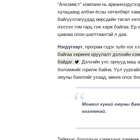
“Алкэмист” компани нь арваннэгдүгээ
хугацаанд албан ёсны хөтөлбөрт хам
байгууллагуудад өөрсдийн төсөл хөт
нэлээн том гарц гэж харж байгаа. Ер 
цаанаа олон шалтгаантай л даа.
Нэгдүгээрт
, програм гэдэг зүйл нэг 
байгаа хөрөнгө оруулалт дэлхийн хэм
байдаг.
Дэлхийн улс орнууд маш ам
боломжийг горилж байна. Уул уурхай
оюуны баялгийг ухаад, мөнгө олох бо
Монгол хүний оюуны баял
нээлттэй.
Тиймээс бодлогын хэмжээнд дэмжиж, 