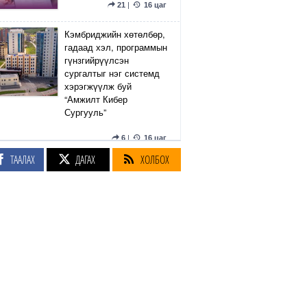
21
|
16 цаг
Кэмбриджийн хөтөлбөр,
гадаад хэл, программын
гүнзгийрүүлсэн
сургалтыг нэг системд
хэрэгжүүлж буй
“Амжилт Кибер
Сургууль”
6
|
16 цаг
ТААЛАХ
ДАГАХ
ХОЛБОХ
“УБТЗ” ХНН 16 мянган
төмөр замчныхаа
үндсэн цалинг 15
хувиар нэмнэ
64
|
17 цаг
Эдийн засгийн
тэргүүлэх салбаруудад
Pearson BTEC
хөтөлбөрийг үе