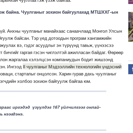
дож байна. Чуулганыг зохион байгуулахад МТШХХГ-ын
гүй. Анхны чуулганыг манайхаас санаач­лаад Монгол Улсын
йгуулж байсан. Тэр үед дотоодын програм хангамжийн
уулах вэ, гэдэг асуудлыг эн түрүүнд тавьж, үүнээсээ
 бичгийг гаргая гэсэн чиглэлтэй ажилласан байдаг. Өөрөөр
овлон жаргалаа хэлэлцсэн компаниудын бодит жишээнд
сэн. Ингээд
II чуулганыг Мэдээллийн технологийн үндэсний
оваци, стартапыг онцолсон. Харин гурав дахь чуулганыг
эгчдийн холбоо зохион байгуулж байгаа юм.
зраас иргэдэд үзүүлдэг 167 үйлчилгээг онлай­
ь нээгдэнэ.