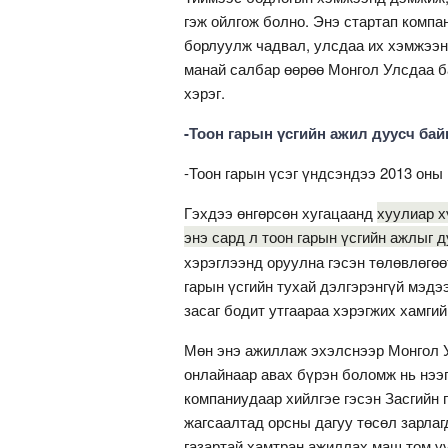
гэж ойлгож болно. Энэ стартап компа
борлуулж чадвал, улсдаа их хэмжээни
манай салбар өөрөө Монгол Улсдаа ба
хэрэг.
-Тоон гарын үсгийн ажил дуусч бай
-Тоон гарын үсэг үндсэндээ 2013 оны 
Гэхдээ өнгөрсөн хугацаанд
хуулиар х
энэ сард л тоон гарын үсгийн ажлыг д
хэрэглээнд оруулна гэсэн төлөвлөгөө
гарын үсгийн тухай дэлгэрэнгүй мэдэ
засаг бодит утгаараа хэрэгжих хамгий
Мөн энэ ажиллаж эхэлснээр Монгол У
онлай­наар авах бүрэн боломж нь нээ
компа­ниу­даар хийлгэе гэсэн Засгий
жагсаалтад орсны дагуу төсөл зарла
газартай хамтран ажиллах маш том үү