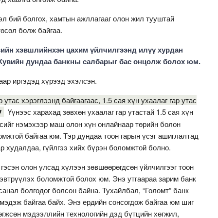
эл бий болгох, хамтын ажллагааг олон жил тууштай
өсөл болж байгаа.
вийн хэвшлийн­хэн цахим үйлчилгээнд илүү хурдан
Ху­­вийн дундаа банкны сал­ба­рыг бас онцолж болох юм.
аар иргэдэд хүрээд эхэлсэн.
 утас хэрэглээнд байгаагаас, 1.5 сая хүн ухаалаг гар утас
Үүнээс харахад зөвхөн ухаалаг гар утастай 1.5 сая хүн
үсийг нэмэхээр маш олон хүн онлайнаар төрийн болон
омжтой байгаа юм. Тэр дундаа тоон гарын үсэг ашиглалтад
р худалдаа, гүйлгээ хийх бүрэн боломжтой болно.
гэсэн олон улсад хүлээн зөвшөөрөгдсөн үйлчилгээг тоон
эвтрүүлэх боломжтой болох юм. Энэ утгаараа зарим банк
санал болгодог болсон байна. Тухайлбал, “Голомт” банк
д мэдэж байгаа байх. Энэ ердийн сонсогдож байгаа юм шиг
өгжсөн мэдээллийн технологийн дэд бүтцийн хөгжил,