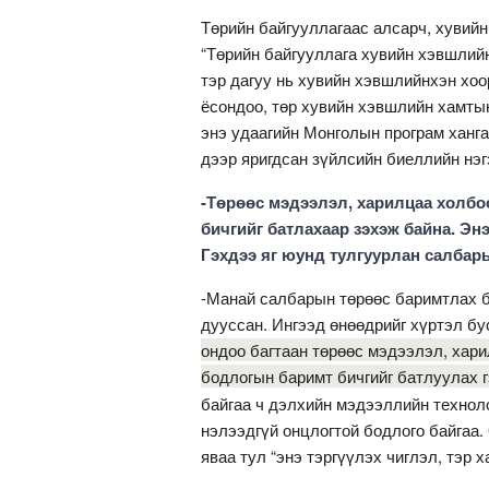
Төрийн байгууллагаас алсарч, хувийн
“Төрийн байгууллага хувийн хэвшлий
тэр дагуу нь хувийн хэвшлийнхэн хо
ёсондоо, төр хувийн хэвшлийн хамты
энэ удаагийн Монголын програм ханга
дээр яригдсан зүйлсийн биеллийн нэг
-Төрөөс мэдээлэл, харилцаа холбо
бичгийг батлахаар зэхэж байна. Энэ
Гэхдээ яг юунд тулгуурлан салбары
-Манай салбарын төрөөс баримтлах б
дууссан. Ингээд өнөөдрийг хүртэл б
ондоо багтаан төрөөс мэдээ­лэл, хар
бодлогын баримт бичгийг батлуулах г
байгаа ч дэлхийн мэдээл­лийн технол
нэлээдгүй онц­логтой бодлого байгаа
яваа тул “энэ тэргүүлэх чиглэл, тэр 