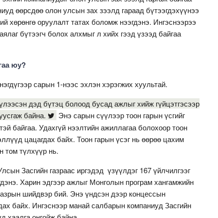
ниуд өөрсдөө олон улсын зах зээлд гараад бүтээгдэхүүнээ
й хөрөнгө оруулалт татах бо­ломж нээгдэнэ. Ингэснээрээ
ялаг бүтээгч болох алхмыг л хийх гээд үзээд байгаа
гаа юу?
нэгдүгээр сарын 1-нээс эхлэн хэрэгжих хуультай.
үлээсэн дэд бүтэц болоод бусад ажлыг хийж гүйцэтгэсээр
уусгаж байна.
Энэ сарын сүүлээр тоон гарын үсгийг
тэй байгаа. Удахгүй нээлтийн ажиллагаа болохоор тоон
эллүүд цацагдах байх. Тоон гарын үсэг нь өөрөө цахим
н том түлхүүр нь.
лсын Засгийн газраас иргэдэд үзүүлдэг 167 үйлчилгээг
гдэнэ. Харин эдгээр ажлыг Монголын програм хангамжийн
н газрын шийдвэр бий. Энэ үндсэн дээр концессын
гдах байх. Ингэснээр манай салбарын компаниуд Засгийн
д хаалга онгойж байна.