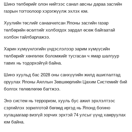
Шинэ төлбөрийг олон нийтээс санал авсны дараа засгийн
газрын тогтоолоор хэрэгжүүлж эхлэх юм.
Хуулийн төслийг санаачилсан Японы засгийн газар
төлбөрийн өсөлтийг холбогдох зардал өсөж байгаатай
холбон тайлбарлажээ.
Харин хүмүүнлэгийн үндэслэлээр зарим хүмүүсийн
төлбөрийг хөнгөлөх боломжийг тусгасан ч ямар шалгуур
тавих нь тодорхойгүй байна.
Шинэ хуульд бас 2028 оны санхүүгийн жилд ашиглалтад
оруулах Японы Аяллын Зөвшөөрлийн Цахим Системийг бий
болгох төлөвлөгөө багтжээ.
Энэ систем нь терроризм, хууль бус ажил эрхлэлтээс
сэргийлэх зорилготой бөгөөд иргэд нь Японд богино
хугацаагаар визгүй зорчих эрхтэй 74 улсыг үүнд хамруулах
юм байна.