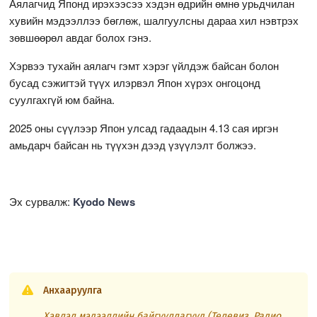
Аялагчид Японд ирэхээсээ хэдэн өдрийн өмнө урьдчилан
хувийн мэдээллээ бөглөж, шалгуулсны дараа хил нэвтрэх
зөвшөөрөл авдаг болох гэнэ.
Хэрвээ тухайн аялагч гэмт хэрэг үйлдэж байсан болон
бусад сэжигтэй түүх илэрвэл Япон хүрэх онгоцонд
суулгахгүй юм байна.
2025 оны сүүлээр Япон улсад гадаадын 4.13 сая иргэн
амьдарч байсан нь түүхэн дээд үзүүлэлт болжээ.
Эх сурвалж:
Kyodo News
Анхааруулга
Хэвлэл мэдээллийн байгууллагууд (Телевиз, Радио,