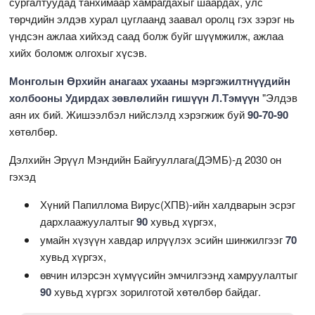
сургалтуудад танхимаар хамрагдахыг шаардах, улс
төрчдийн элдэв хурал цуглаанд заавал оролц гэх зэрэг нь
үндсэн ажлаа хийхэд саад болж буйг шүүмжилж, ажлаа
хийх боломж олгохыг хүсэв.
Монголын Өрхийн анагаах ухааны мэргэжилтнүүдийн
холбооны Удирдах зөвлөлийн гишүүн Л.Тэмүүн
"Элдэв
аян их бий. Жишээлбэл нийслэлд хэрэгжиж буй
90-70-90
хөтөлбөр.
Дэлхийн Эрүүл Мэндийн Байгууллага(ДЭМБ)-д 2030 он
гэхэд
Хүний Папиллома Вирус(ХПВ)-ийн халдварын эсрэг
дархлаажуулалтыг
90
хувьд хүргэх,
умайн хүзүүн хавдар илрүүлэх эсийн шинжилгээг
70
хувьд хүргэх,
өвчин илэрсэн хүмүүсийн эмчилгээнд хамруулалтыг
90
хувьд хүргэх зорилготой хөтөлбөр байдаг.