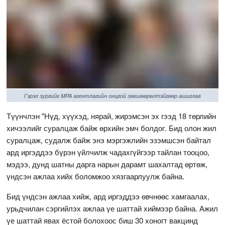
Гэрэл зургийг MPA агентлагийн онцгой зөвшөөрөлтэйгөөр ашиглав
Түүнчлэн "Нүд, хүүхэд, нярай, жирэмсэн эх гээд 18 төрлийн
хичээлийг суралцаж байж өрхийн эмч болдог. Бид олон жил
суралцаж, судалж байж энэ мэргэжлийн эзэмшсэн байтал
ард иргэддээ бүрэн үйлчилж чадахгүйгээр тайлан тооцоо,
мэдээ, дунд шатны дарга нарын дарамт шахалтад өртөж,
үндсэн ажлаа хийх боломжоо хязгаарлуулж байна.
Бид үндсэн ажлаа хийж, ард иргэддээ өвчнөөс хамгаалах,
урьдчилан сэргийлэх ажлаа үе шаттай хиймээр байна. Ажил
үе шаттай явах ёстой болохоос биш 30 хоногт вакцинд