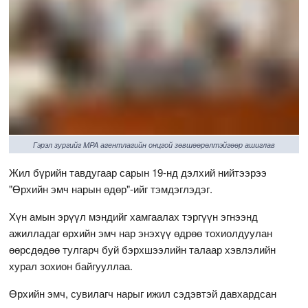
Гэрэл зургийг MPA агентлагийн онцгой зөвшөөрөлтэйгөөр ашиглав
Жил бүрийн тавдугаар сарын 19-нд дэлхий нийтээрээ
"Өрхийн эмч нарын өдөр"-ийг тэмдэглэдэг.
Хүн амын эрүүл мэндийг хамгаалах тэргүүн эгнээнд
ажилладаг өрхийн эмч нар энэхүү өдрөө тохиолдуулан
өөрсдөдөө тулгарч буй бэрхшээлийн талаар хэвлэлийн
хурал зохион байгууллаа.
Өрхийн эмч, сувилагч нарыг ижил сэдэвтэй давхардсан