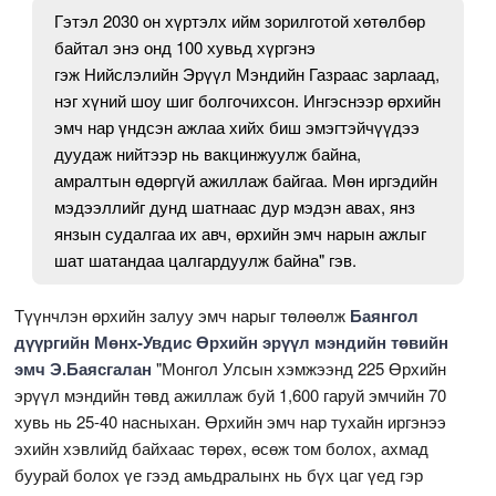
Гэтэл 2030 он хүртэлх ийм зорилготой хөтөлбөр
байтал энэ онд 100 хувьд хүргэнэ
гэж Нийслэлийн Эрүүл Мэндийн Газраас зарлаад,
нэг хүний шоу шиг болгочихсон. Ингэснээр өрхийн
эмч нар үндсэн ажлаа хийх биш эмэгтэйчүүдээ
дуудаж нийтээр нь вакцинжуулж байна,
амралтын өдөргүй ажиллаж байгаа. Мөн иргэдийн
мэдээллийг дунд шатнаас дур мэдэн авах, янз
янзын судалгаа их авч, өрхийн эмч нарын ажлыг
шат шатандаа цалгардуулж байна" гэв.
Түүнчлэн өрхийн залуу эмч нарыг төлөөлж
Баянгол
дүүргийн Мөнх-Увдис Өрхийн эрүүл мэндийн төвийн
эмч Э.Баясгалан
"Монгол Улсын хэмжээнд 225 Өрхийн
эрүүл мэндийн төвд ажиллаж буй 1,600 гаруй эмчийн 70
хувь нь 25-40 насныхан. Өрхийн эмч нар тухайн иргэнээ
эхийн хэвлийд байхаас төрөх, өсөж том болох, ахмад
буурай болох үе гээд амьдралынх нь бүх цаг үед гэр