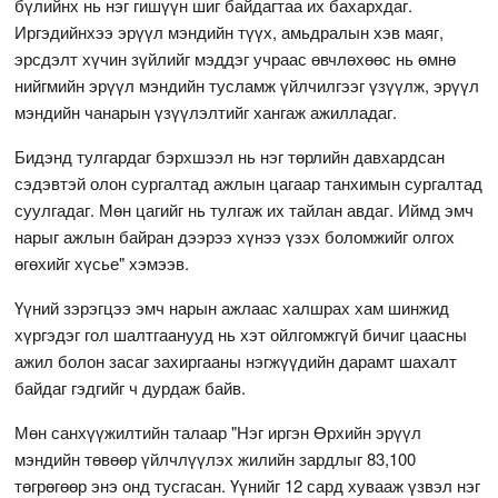
бүлийнх нь нэг гишүүн шиг байдагтаа их бахархдаг.
Иргэдийнхээ эрүүл мэндийн түүх, амьдралын хэв маяг,
эрсдэлт хүчин зүйлийг мэддэг учраас өвчлөхөөс нь өмнө
нийгмийн эрүүл мэндийн тусламж үйлчилгээг үзүүлж, эрүүл
мэндийн чанарын үзүүлэлтийг хангаж ажилладаг.
Бидэнд тулгардаг бэрхшээл нь нэг төрлийн давхардсан
сэдэвтэй олон сургалтад ажлын цагаар танхимын сургалтад
суулгадаг. Мөн цагийг нь тулгаж их тайлан авдаг. Иймд эмч
нарыг ажлын байран дээрээ хүнээ үзэх боломжийг олгох
өгөхийг хүсье" хэмээв.
Үүний зэрэгцээ эмч нарын ажлаас халшрах хам шинжид
хүргэдэг гол шалтгаанууд нь хэт ойлгомжгүй бичиг цаасны
ажил болон засаг захиргааны нэгжүүдийн дарамт шахалт
байдаг гэдгийг ч дурдаж байв.
Мөн санхүүжилтийн талаар "Нэг иргэн Өрхийн эрүүл
мэндийн төвөөр үйлчлүүлэх жилийн зардлыг 83,100
төгрөгөөр энэ онд тусгасан. Үүнийг 12 сард хувааж үзвэл нэг