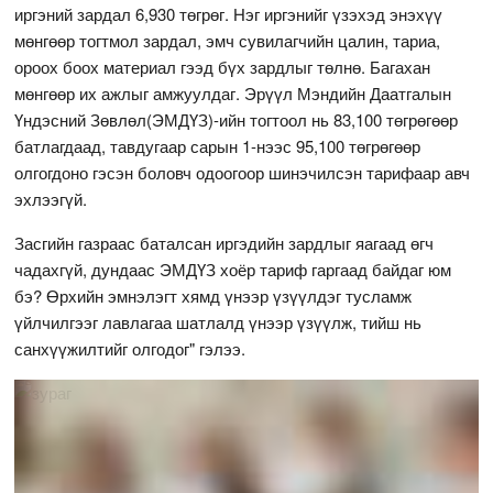
иргэний зардал 6,930 төгрөг. Нэг иргэнийг үзэхэд энэхүү
мөнгөөр тогтмол зардал, эмч сувилагчийн цалин, тариа,
ороох боох материал гээд бүх зардлыг төлнө. Багахан
мөнгөөр их ажлыг амжуулдаг. Эрүүл Мэндийн Даатгалын
Үндэсний Зөвлөл(ЭМДҮЗ)-ийн тогтоол нь 83,100 төгрөгөөр
батлагдаад, тавдугаар сарын 1-нээс 95,100 төгрөгөөр
олгогдоно гэсэн боловч одоогоор шинэчилсэн тарифаар авч
эхлээгүй.
Засгийн газраас баталсан иргэдийн зардлыг яагаад өгч
чадахгүй, дундаас ЭМДҮЗ хоёр тариф гаргаад байдаг юм
бэ? Өрхийн эмнэлэгт хямд үнээр үзүүлдэг тусламж
үйлчилгээг лавлагаа шатлалд үнээр үзүүлж, тийш нь
санхүүжилтийг олгодог" гэлээ.