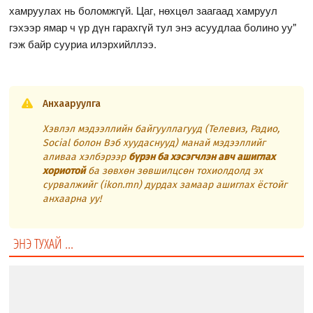
хамруулах нь боломжгүй. Цаг, нөхцөл заагаад хамруул
гэхээр ямар ч үр дүн гарахгүй тул энэ асуудлаа болино уу"
гэж байр сууриа илэрхийллээ.
Анхааруулга
Хэвлэл мэдээллийн байгууллагууд (Телевиз, Радио,
Social болон Вэб хуудаснууд) манай мэдээллийг
аливаа хэлбэрээр
бүрэн ба хэсэгчлэн авч ашиглах
хориотой
ба зөвхөн зөвшилцсөн тохиолдолд эх
сурвалжийг (ikon.mn) дурдах замаар ашиглах ёстойг
анхаарна уу!
ЭНЭ ТУХАЙ ...