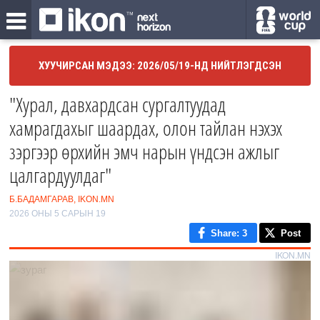
ХУУЧИРСАН МЭДЭЭ: 2026/05/19-НД НИЙТЛЭГДСЭН
"Хурал, давхардсан сургалтуудад
хамрагдахыг шаардах, олон тайлан нэхэх
зэргээр өрхийн эмч нарын үндсэн ажлыг
цалгардуулдаг"
Б.БАДАМГАРАВ, IKON.MN
2026 ОНЫ 5 САРЫН 19
Share
: 3
Post
IKON.MN