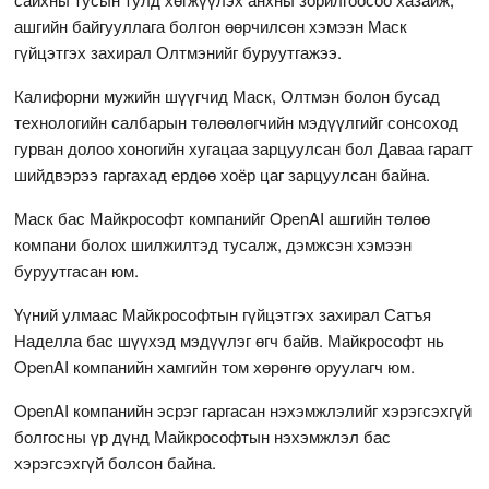
ашгийн байгууллага болгон өөрчилсөн хэмээн Маск
гүйцэтгэх захирал Олтмэнийг буруутгажээ.
Калифорни мужийн шүүгчид Маск, Олтмэн болон бусад
технологийн салбарын төлөөлөгчийн мэдүүлгийг сонсоход
гурван долоо хоногийн хугацаа зарцуулсан бол Даваа гарагт
шийдвэрээ гаргахад ердөө хоёр цаг зарцуулсан байна.
Маск бас Майкрософт компанийг OpenAI ашгийн төлөө
компани болох шилжилтэд тусалж, дэмжсэн хэмээн
буруутгасан юм.
Үүний улмаас Майкрософтын гүйцэтгэх захирал Сатъя
Наделла бас шүүхэд мэдүүлэг өгч байв. Майкрософт нь
OpenAI компанийн хамгийн том хөрөнгө оруулагч юм.
OpenAI компанийн эсрэг гаргасан нэхэмжлэлийг хэрэгсэхгүй
болгосны үр дүнд Майкрософтын нэхэмжлэл бас
хэрэгсэхгүй болсон байна.