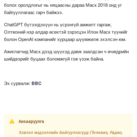
болох оролдлогыг нь няцаасны дараа Маск 2018 онд уг
байгууллагаас гарч байжээ.
ChatGPT бүтээгдэхүүн нь үсрэнгүй амжилт гаргаж,
Олтмэний нэр алдар өсөхтэй зэрэгцэн Илон Маск түүнийг
болон OpenAI компанийг хурцаар шүүмжилж эхэлсэн юм.
Ажиглагчид Маск дээд шүүхэд давж заалдсан ч өчигдрийн
шийдвэрийг буцаах боломжгүй гэж үзэж байна.
Эх сурвалж:
BBC
Анхааруулга
Хэвлэл мэдээллийн байгууллагууд (Телевиз, Радио,