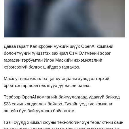
Даваа гарагт Калифорни мужийн шүүх OpenAI компани
болон түүний гүйцэтгэх захирал Сэм Олтмэний эсрэг
гаргасан тэрбумтан Илон Маскийн нэхэмжлэлийг
хэрэгсэхгүй болгох шийдвэр гаргажээ.
Маск уг нэхэмжлэлээ цаг хугацааны хувьд хэтэрхий
оройтож гаргасан гэж шүүх дүгнэсэн байна.
Тэрбээр OpenAI компанийг байгуулагдаад удаагүй байхад
$38 саяыг хандивлаж байжээ. Тухайн үед тус компани
ашгийн бус байгууллага байсан юм.
Гэвч сүүлд хиймэл оюуны технологийг хүн төрөлхтний сайн
сайхны тусын тулд хөгжүүлэх анхны зорилгоосоо хазайж,