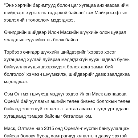
“Энэ хэргийн баримтууд болон цаг хугацаа анхнаасаа ийм
шийдвэрт хүргэх нь тодорхой байсан” гэж Майкрософтын
хэвлэлийн төлөөлөгч мэдэгджээ.
Өчигдрийн шийдвэр Илон Маскийн шүүхийн олон цуврал
ялагдлын сүүлийнх нь болж байна.
Тэрбээр өчигдөр шүүхийн шийдвэрийг “хэрвээ хэсэг
хугацаанд хулгай луйвраа мэдэгдэхгүй нууж чадвал буяны
байгууллагуудыг дээрэмдэж болох арга замыг бий
болголоо” хэмээн шүүмжилж, шийдвэрийг давж заалдахаа
мэдэгджээ.
Сэм Олтмэн шүүхэд мэдүүлэхдээ Илон Маск анхнаасаа
OpenAI байгууллагыг ашгийн төлөө бизнес болгохын төлөө
байгаад зогсоогүй хяналтыг гартаа авахын тулд урт удаан
хугацаанд тэмцэж байсныг баталсан юм.
Маск, Олтмэн нар 2015 онд OpenAI-г үүсгэн байгуулалцаж
байсан боловч бусад хамтрагчид хяналтын давуу эрхтэй