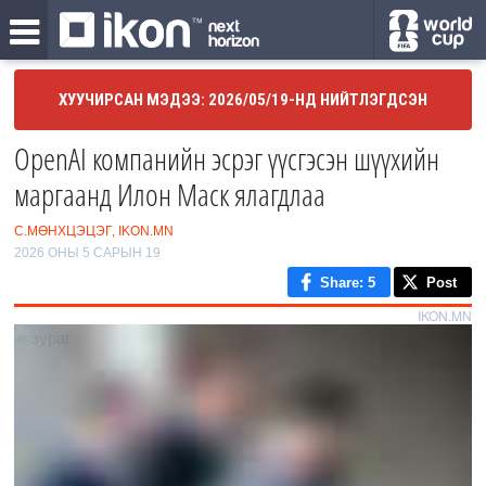
ХУУЧИРСАН МЭДЭЭ: 2026/05/19-НД НИЙТЛЭГДСЭН
OpenAI компанийн эсрэг үүсгэсэн шүүхийн
маргаанд Илон Маск ялагдлаа
С.МӨНХЦЭЦЭГ, IKON.MN
2026 ОНЫ 5 САРЫН 19
Share
: 5
Post
IKON.MN