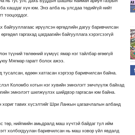
на нь тус улс дахь Буддын шашны найман ариун газрын
ба хашдаг хүн юм. Энэ алба нь улсдаа төдийгүй нийт
т тооцогддог.
х байгууллагаас ирүүлсэн өргөдлийн дагуу баривчилсан
 өргөдөл гаргахад цагдаагийн байгууллага хэрэгсээгүй
он түүний төлөөний хүмүүс ямар нэг тайлбар өгөөгүй
уюу Мягмар гарагт болох ажээ.
 тусалсан, өдөөн хатгасан хэргээр баривчилсан байна.
слэл Коломбо хотын нэг хувийн эмнэлэгт эмчлүүлж байхад
нгийн эмнэлэгт шилжүүлэх шийдвэр гаргасан юм байна.
йн хориг тавих хүсэлтийг Шри Ланкын цагаачлалын албанд
 төр, нийгмийн амьдралд маш хүчтэй байдаг тул ийм
рэгт холбогдуулан баривчилсан нь маш ховор үйл явдалд