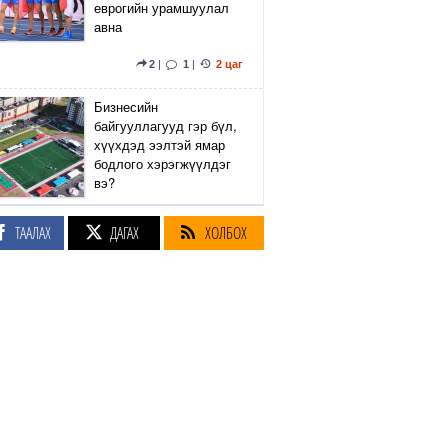
еврогийн урамшуулал
авна
2
|
1
|
2 цаг
Бизнесийн
байгууллагууд гэр бүл,
хүүхдэд ээлтэй ямар
бодлого хэрэгжүүлдэг
вэ?
4
|
1
|
3 цаг
ТААЛАХ
ДАГАХ
ХОЛБОХ
Сэтгүүлч Р.Эмүжин:
Талын Монголтой
хамтдаа хүчтэй л гэж
байна даа
360
|
3 цаг
Амралтын өдрүүдэд
Энхтайвны гүүрний
баруун, зүүн талын