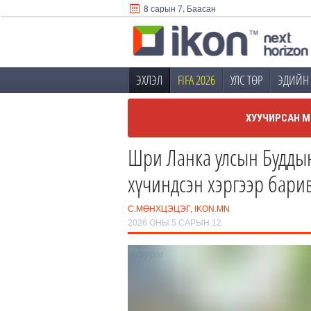
8 сарын 7, Баасан
ЭХЛЭЛ
FIFA 2026
УЛС ТӨР
ЭДИЙН 
ХУУЧИРСАН М
Шри Ланка улсын Буддын
хүчиндсэн хэргээр бари
С.МӨНХЦЭЦЭГ, IKON.MN
2026 ОНЫ 5 САРЫН 12