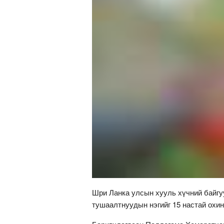
Шри Ланка улсын хууль хүчний байг
тушаалтнуудын нэгийг 15 настай охин