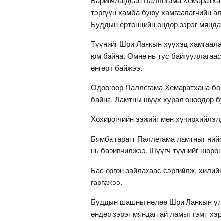
Баривчлагдсан Паллегама Хемаратха
тэргүүн хамба буюу хамгаалагчийн ал
Буддын ертөнцийн өндөр зэрэг мяндаг
Түүнийг Шри Ланкын хүүхэд хамгаала
юм байна. Өмнө нь тус байгууллагаас
өнгөрч байжээ.
Одоогоор Паллегама Хемаратхана бол
байна. Ламтны шүүх хурал өнөөдөр б
Хохирогчийн ээжийг мөн хүчирхийлэлд
Бямба гарагт Паллегама ламтныг ний
нь баривчилжээ. Шүүгч түүнийг шоро
Бас оргон зайлахаас сэргийлж, хили
гаргажээ.
Буддын шашны нөлөө Шри Ланкын улс
өндөр зэрэг мяндагтай ламыг гэмт хэ