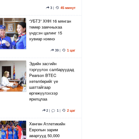
3
|
45 минут
“УБТЗ” ХНН 16 мянган
төмөр замчныхаа
үндсэн цалинг 15
хувиар нэмнэ
39
|
1 цаг
Эдийн засгийн
тэргүүлэх салбаруудад
Pearson BTEC
хөтөлбөрийг үе
шаттайгаар
өргөжүүлэхээр
ярилцлаа
2
|
1
|
2 цаг
Хөнгөн Атлетикийн
Европын зарим
аваргууд 50,000