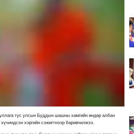
ууллага тус улсын Буддын шашны хамгийн өндөр албан
 хүчиндсэн хэргийн сэжигтнээр баривчилжээ.