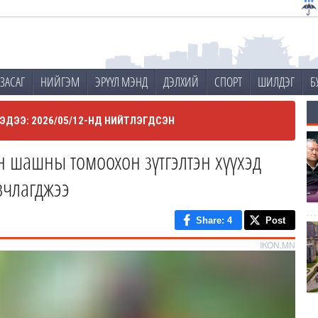
ЗАСАГ
НИЙГЭМ
ЭРҮҮЛ МЭНД
ДЭЛХИЙ
СПОРТ
ШИЛДЭГ
Б
ЭДЭЭ: 2026/05/12-НД НИЙТЛЭГДСЭН
 шашны томоохон зүтгэлтэн хүүхэд
вчлагджээ
Share
: 4
Post
IKON.MN