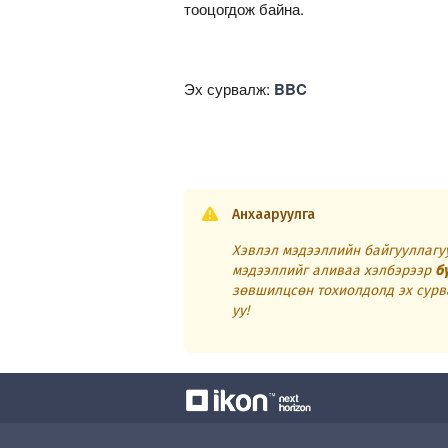
тооцогдож байна.
Эх сурвалж:
BBC
Анхааруулга
Хэвлэл мэдээллийн байгууллагуу
мэдээллийг аливаа хэлбэрээр
б
зөвшилцсөн тохиолдолд эх сурв
уу!