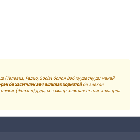
д (Телевиз, Радио, Social болон Вэб хуудаснууд) манай
үрэн ба хэсэгчлэн авч ашиглах хориотой
ба зөвхөн
алжийг (ikon.mn) дурдах замаар ашиглах ёстойг анхаарна