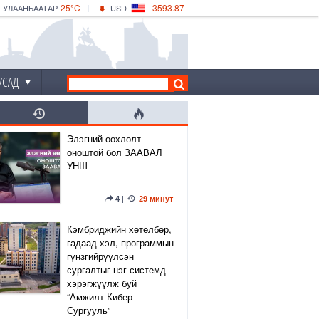
25°C
3593.87
УЛААНБААТАР
USD
|
29°C
ДАРХАН
532.66
CNY
26°C
ЭРДЭНЭТ
4141.04
EUR
УСАД
Элэгний өөхлөлт
оноштой бол ЗААВАЛ
УНШ
4
|
29 минут
Кэмбриджийн хөтөлбөр,
гадаад хэл, программын
гүнзгийрүүлсэн
сургалтыг нэг системд
хэрэгжүүлж буй
“Амжилт Кибер
Сургууль”