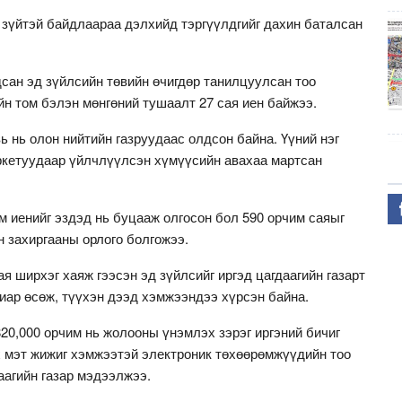
 зүйтэй байдлаараа дэлхийд тэргүүлдгийг дахин баталсан
дсан эд зүйлсийн төвийн өчигдөр танилцуулсан тоо
йн том бэлэн мөнгөний тушаалт 27 сая иен байжээ.
ь нь олон нийтийн газруудаас олдсон байна. Үүний нэг
ркетуудаар үйлчлүүлсэн хүмүүсийн авахаа мартсан
м иенийг эздэд нь буцааж олгосон бол 590 орчим саяыг
н захиргааны орлого болгожээ.
ая ширхэг хаяж гээсэн эд зүйлсийг иргэд цагдаагийн газарт
иар өсөж, түүхэн дээд хэмжээндээ хүрсэн байна.
820,000 орчим нь жолооны үнэмлэх зэрэг иргэний бичиг
х мэт жижиг хэмжээтэй электроник төхөөрөмжүүдийн тоо
аагийн газар мэдээлжээ.