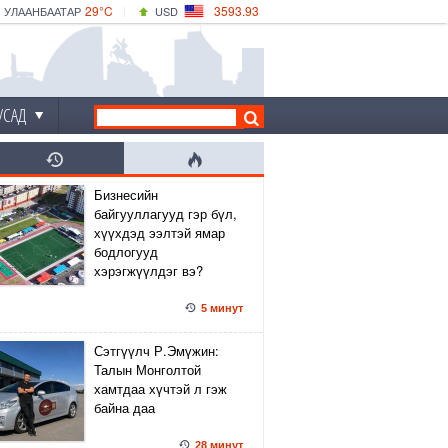
29°C
3593.93
УЛААНБААТАР
USD
|
34°C
ДАРХАН
532.39
CNY
30°C
ЭРДЭНЭТ
4149.01
EUR
УСАД
Бизнесийн
байгууллагууд гэр бүл,
хүүхдэд ээлтэй ямар
бодлогууд
хэрэгжүүлдэг вэ?
5 минут
Сэтгүүлч Р.Эмүжин:
Талын Монголтой
хамтдаа хүчтэй л гэж
байна даа
28 минут