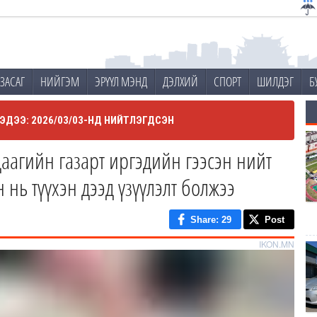
ЗАСАГ
НИЙГЭМ
ЭРҮҮЛ МЭНД
ДЭЛХИЙ
СПОРТ
ШИЛДЭГ
Б
ЭДЭЭ: 2026/03/03-НД НИЙТЛЭГДСЭН
аагийн газарт иргэдийн гээсэн нийт
 нь түүхэн дээд үзүүлэлт болжээ
Share
: 29
Post
IKON.MN