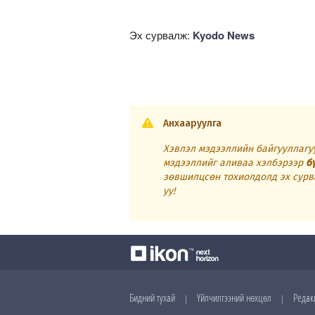
Эх сурвалж:
Kyodo News
Анхааруулга
Хэвлэл мэдээллийн байгууллагуу
мэдээллийг аливаа хэлбэрээр
б
зөвшилцсөн тохиолдолд эх сурв
уу!
Бидний тухай
Үйлчилгээний нөхцөл
Редак
|
|