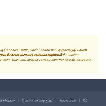
д (Телевиз, Радио, Social болон Вэб хуудаснууд) манай
үрэн ба хэсэгчлэн авч ашиглах хориотой
ба зөвхөн
алжийг (ikon.mn) дурдах замаар ашиглах ёстойг анхаарна
цын бодлого
Сурталчилгаа байрлуулах
Холбоо барих
RSS
|
|
|