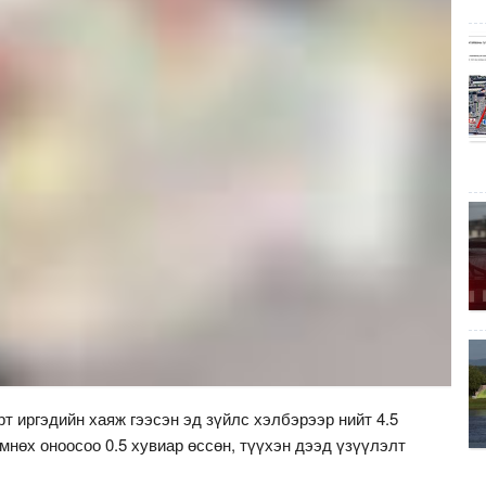
рт иргэдийн хаяж гээсэн эд зүйлс хэлбэрээр нийт 4.5
өмнөх оноосоо 0.5 хувиар өссөн, түүхэн дээд үзүүлэлт