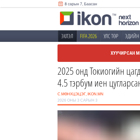
8 сарын 7, Баасан
ЭХЛЭЛ
FIFA 2026
УЛС ТӨР
ЭДИЙН 
ХУУЧИРСАН М
2025 онд Токиогийн цагд
4.5 тэрбум иен цугларсан
С.МӨНХЦЭЦЭГ, IKON.MN
2026 ОНЫ 3 САРЫН 3