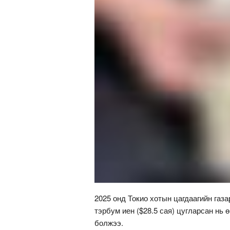
2025 онд Токио хотын цагдаагийн газа
тэрбум иен ($28.5 сая) цугларсан нь 
болжээ.