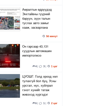
Амралтын өдрүүдэд
Энхтайвны гүүрний
баруун, зүүн талын
туслах авто замыг
хааж, засварлана
56 минут
Он гарсаар 43,131
суудлын автомашин
импортолжээ
4
|
3
|
1 цаг
ЦУОШГ: Голд ороод хөл
тулахгүй бол буц. Усны
урсгал, нүх, хуйлрал
гэнэт хүнийг татаж
живэхэд хүргэдэг
6
|
1
|
2 цаг