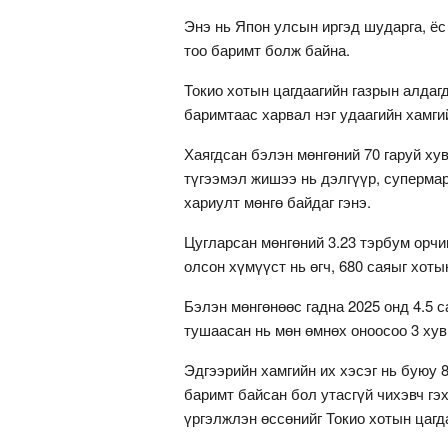
Энэ нь Япон улсын иргэд шударга, ёс
тоо баримт болж байна.
Токио хотын цагдаагийн газрын алдаг
баримтаас харвал нэг удаагийн хамги
Хаягдсан бэлэн мөнгөний 70 гаруй хув
түгээмэл жишээ нь дэлгүүр, суперма
хариулт мөнгө байдаг гэнэ.
Цугларсан мөнгөний 3.23 тэрбум орчи
олсон хүмүүст нь өгч, 680 саяыг хоты
Бэлэн мөнгөнөөс гадна 2025 онд 4.5 с
тушаасан нь мөн өмнөх оноосоо 3 хув
Эдгээрийн хамгийн их хэсэг нь буюу 
баримт байсан бол утасгүй чихэвч гэ
үргэлжлэн өссөнийг Токио хотын цагд