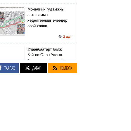
Монелийн гудамжны
авто замын
хөдөлгөөнийг өнөөдөр
орой хаана
2 цаг
Улаанбаатарт болж
байгаа Олон Улсын
Таеквондогийн тивийн
аваргаас Монголын баг
ТААЛАХ
ДАГАХ
ХОЛБОХ
37 медаль хүртээд
байна
2
|
2 цаг
Хог шатааж, эрчим хүч
гаргах үйлдвэрийг
барих газарт 600 нэгж
талбар өртсөнөөс 146-г
чөлөөлжээ