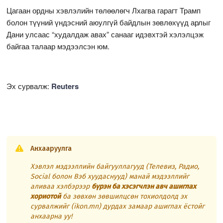
Цагаан ордны хэвлэлийн төлөөлөгч Лхагва гарагт Трамп
болон түүний үндэсний аюулгүй байдлын зөвлөхүүд арлыг
Дани улсаас “худалдаж авах” санааг идэвхтэй хэлэлцэж
байгаа талаар мэдээлсэн юм.
Эх сурвалж:
Reuters
Анхааруулга
Хэвлэл мэдээллийн байгууллагууд (Телевиз, Радио,
Social болон Вэб хуудаснууд) манай мэдээллийг
аливаа хэлбэрээр
бүрэн ба хэсэгчлэн авч ашиглах
хориотой
ба зөвхөн зөвшилцсөн тохиолдолд эх
сурвалжийг (ikon.mn) дурдах замаар ашиглах ёстойг
анхаарна уу!