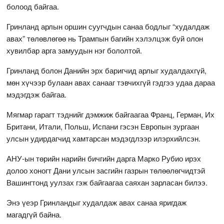
болоод байгаа.
Гринланд арлын оршин суугчдын санаа бодлыг “худалдаж
авах” төлөвлөгөө нь Трампын багийн хэлэлцэж буй олон
хувилбар арга замуудын нэг бололтой.
Гринланд болон Данийн эрх баригчид арлыг худалдахгүй,
мөн хүчээр булаан авах санааг тэвчихгүй гэдгээ удаа дараа
мэдэгдэж байгаа.
Мягмар гарагт тэднийг дэмжиж байгаагаа Франц, Герман, Их
Британи, Итали, Польш, Испани гэсэн Европын зургаан
улсын удирдагчид хамтарсан мэдэгдлээр илэрхийлсэн.
АНУ-ын төрийн нарийн бичгийн дарга Марко Рубио ирэх
долоо хоногт Дани улсын засгийн газрын төлөөлөгчидтэй
Вашингтонд уулзах гэж байгаагаа саяхан зарласан билээ.
Энэ үеэр Гринландыг худалдаж авах санаа яригдаж
магадгүй байна.