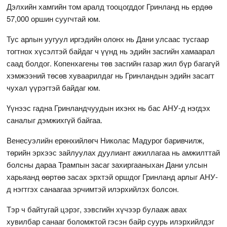
Дэлхийн хамгийн том аралд тооцогддог Гринланд нь ердөө
57,000 оршин суугчтай юм.
Тус арлын уугуул иргэдийн олонх нь Дани улсаас тусгаар
тогтнох хүсэлтэй байдаг ч үүнд нь эдийн засгийн хамаарал
саад болдог. Копенхагены төв засгийн газар жил бүр багагүй
хэмжээний төсөв хуваарилдаг нь Гринландын эдийн засагт
чухал үүрэгтэй байдаг юм.
Үүнээс гадна Гринландчуудын ихэнх нь бас АНУ-д нэгдэх
саналыг дэмжихгүй байгаа.
Венесуэлийн ерөнхийлөгч Николас Мадурог баривчилж,
төрийн эрхээс зайлуулах дуулиант ажиллагаа нь амжилттай
болсны дараа Трампын засаг захиргааныхан Дани улсын
харьяанд өөртөө засах эрхтэй оршдог Гринланд арлыг АНУ-
д нэгтгэх санаагаа эрчимтэй илэрхийлэх болсон.
Тэр ч байтугай цэрэг, зэвсгийн хүчээр булааж авах
хувилбар санааг боломжтой гэсэн байр суурь илэрхийлдэг