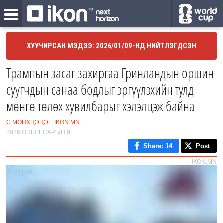
ХУУЧИРСАН МЭДЭЭ: 2026/01/09-НД НИЙТЛЭГДСЭН
Трампын засаг захиргаа Гринландын оршин
суугчдын санаа бодлыг эргүүлэхийн тулд
мөнгө төлөх хувилбарыг хэлэлцэж байна
С.МӨНХЦЭЦЭГ, IKON.MN
2026 ОНЫ 1 САРЫН 9
Share
: 14
Post
IKON.MN