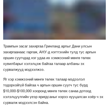
Трампын засаг захиргаа Гринланд арлыг Дани улсын
захиргаанаас гаргаж, АНУ-д нэгтгэхийн тулд тус арлын
оршин суугчдад нэг удаа их хэмжээний мөнгө төлөх
хувилбарыг хэлэлцэж байгаа талаар албаны эх
сурвалжууд мэдээлжээ.
Яг хэр хэмжээний мөнгө төлөх талаар мэдээлэл
тодорхойгүй байгаа ч арлын оршин суугч тус бүрд
$10,000-$100,000 хооронд мөнгө төлөх санаа дотоод
хэлэлцүүлгийн үеэр яригдсаныг нэрээ нууцалсан хоёр ч эх
сурвалж мэдээлсэн байна.