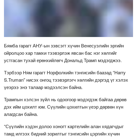
Бямба гарагт АНУ-ын зэвсэгт хүчин Венесуэлийн эргийн
ойролцоо хар тамхи тээвэрлэж явсан бас нэг хөлгийг
устгасан тухай ерөнхийлөгч Дональд Трамп мэдэгджээ.
Тэрбээр Ням гарагт Норфолкийн тэнгисийн баазад “Harry
S.Truman” нисэх онгоц тээвэрлэгч хөлгийн дэргэд үг хэлэх
үеэрээ энэ талаар мэдээлсэн байна.
Трампын хэлсэн зүйл нь одоогоор мэдэгдэж байгаа дөрөв
дэх ийм цохилт юм. Сүүлийн цохилтын үеэр дөрвөн хүн
алагдсан байна.
“Сүүлийн хэдэн долоо хоногт картелийн алан хядагчдыг
тамд илгээх бидний зорилтыг тэнгисийн цэргийн хүчин