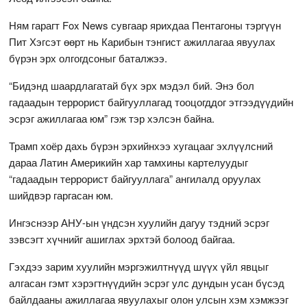
Ням гарагт Fox News сувгаар ярихдаа Пентагоны тэргүүн
Пит Хэгсэт өөрт нь Карибын тэнгист ажиллагаа явуулах
бүрэн эрх олгогдсоныг баталжээ.
“Бидэнд шаардлагатай бүх эрх мэдэл бий. Энэ бол
гадаадын террорист байгууллагад тооцогддог этгээдүүдийн
эсрэг ажиллагаа юм” гэж тэр хэлсэн байна.
Трамп хоёр дахь бүрэн эрхийнхээ хугацааг эхлүүлсний
дараа Латин Америкийн хар тамхины картелуудыг
“гадаадын террорист байгууллага” ангилалд оруулах
шийдвэр гаргасан юм.
Ингэснээр АНУ-ын үндсэн хуулийн дагуу тэдний эсрэг
зэвсэгт хүчнийг ашиглах эрхтэй болоод байгаа.
Гэхдээ зарим хуулийн мэргэжилтнүүд шүүх үйл явцыг
алгасан гэмт хэрэгтнүүдийн эсрэг улс дундын усан бүсэд
байлдааны ажиллагаа явуулахыг олон улсын хэм хэмжээг