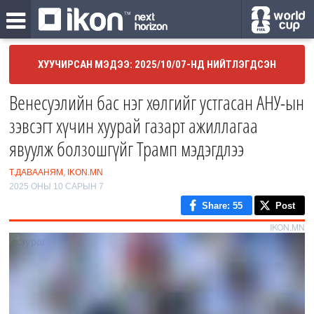
ХУУЧИРСАН МЭДЭЭ: 2025/10/07-НД НИЙТЛЭГДСЭН
Венесуэлийн бас нэг хөлгийг устгасан АНУ-ын
зэвсэгт хүчин хуурай газарт ажиллагаа
явуулж болзошгүйг Трамп мэдэгдлээ
Т.ДАВААНЯМ, IKON.MN
2025 ОНЫ 10 САРЫН 7
Share
: 55
Post
IKON.MN