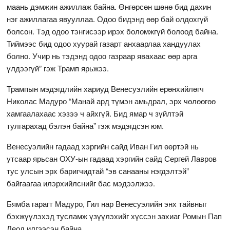
маань дэмжин ажиллаж байна. Өнгөрсөн шөнө бид дахин
нэг ажиллагаа явууллаа. Одоо бидэнд өөр бай олдохгүй
болсон. Тэд одоо тэнгисээр ирэх боломжгүй болоод байна.
Тиймээс бид одоо хуурай газарт анхаарлаа хандуулах
болно. Учир нь тэдэнд одоо газраар явахаас өөр арга
үлдээгүй” гэж Трамп ярьжээ.
Трампын мэдэгдлийн хариуд Венесуэлийн ерөнхийлөгч
Николас Мадуро “Манай ард түмэн амьдрал, эрх чөлөөгөө
хамгаалахаас хэзээ ч айхгүй. Бид ямар ч зүйлтэй
тулгарахад бэлэн байна” гэж мэдэгдсэн юм.
Венесуэлийн гадаад хэргийн сайд Иван Гил өөртэй нь
утсаар ярьсан ОХУ-ын гадаад хэргийн сайд Сергей Лавров
тус улсын эрх баригчидтай “эв санааны нэгдэлтэй”
байгаагаа илэрхийлснийг бас мэдээлжээ.
Бямба гарагт Мадуро, Гил нар Венесуэлийн энх тайвныг
бэхжүүлэхэд тусламж үзүүлэхийг хүссэн захиаг Ромын Пап
Леод илгээсэн байна.