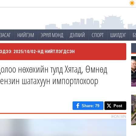
ЗАСАГ
НИЙГЭМ
ЭРҮҮЛ МЭНД
ДЭЛХИЙ
СПОРТ
ШИЛДЭГ
Б
ЭДЭЭ: 2025/10/02-НД НИЙТЛЭГДСЭН
олоо нөхөхийн тулд Хятад, Өмнөд
бензин шатахуун импортлохоор
Share
: 79
Post
IKON.MN