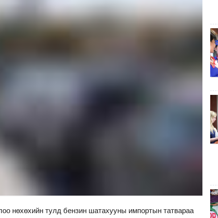
лоо нөхөхийн тулд бензин шатахууны импортын татвараа