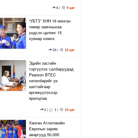
6
|
9 цаг
“УБТЗ” ХНН 16 мянган
төмөр замчныхаа
үндсэн цалинг 15
хувиар нэмнэ
53
|
10 цаг
Эдийн засгийн
тэргүүлэх салбаруудад
Pearson BTEC
хөтөлбөрийг үе
шаттайгаар
өргөжүүлэхээр
ярилцлаа
2
|
1
|
10 цаг
Хөнгөн Атлетикийн
Европын зарим
аваргууд 50,000