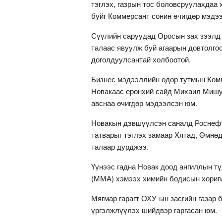
тэглэх, газрын тос боловсруулахдаа
буйг Коммерсант сонин өчигдөр мэдэ
Сүүлийн саруудад Оросын зах зээлд 
талаас явуулж буй агаарын довтолго
доголдуулсантай холбоотой.
Бизнес мэдээллийн өдөр тутмын Комм
Новакаас ерөнхий сайд Михаил Мишус
авснаа өчигдөр мэдээлсэн юм.
Новакын дэвшүүлсэн саналд Роснефт
татварыг тэглэх замаар Хятад, Өмнө
талаар дурджээ.
Үүнээс гадна Новак доод ангиллын 
(ММА) хэмээх химийн бодисын хориги
Мягмар гарагт ОХУ-ын засгийн газар 
үргэлжлүүлэх шийдвэр гаргасан юм.