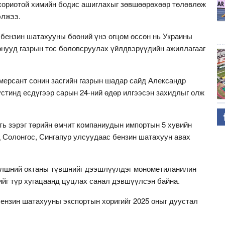
 хориотой химийн бодис ашиглахыг зөвшөөрөхөөр төлөвлөж
элжээ.
бензин шатахууны бөөний үнэ огцом өссөн нь Украины
онууд газрын тос боловсруулах үйлдвэрүүдийн ажиллагааг
ерсант сонин засгийн газрын шадар сайд Александр
тинд есдүгээр сарын 24-ний өдөр илгээсэн захидлыг олж
ь зэрэг төрийн өмчит компаниудын импортын 5 хувийн
д Солонгос, Сингапур улсуудаас бензин шатахуун авах
түлшний октаны түвшнийг дээшлүүлдэг монометиланилин
йг түр хугацаанд цуцлах санал дэвшүүлсэн байна.
бензин шатахууны экспортын хоригийг 2025 оныг дуустал