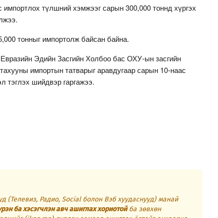
 импортлох түлшний хэмжээг сарын 300,000 тоннд хүргэх
лжээ.
5,000 тонныг импортолж байсан байна.
г Евразийн Эдийн Засгийн Холбоо бас ОХУ-ын засгийн
тахууны импортын татварыг аравдугаар сарын 10-наас
эл тэглэх шийдвэр гаргажээ.
д (Телевиз, Радио, Social болон Вэб хуудаснууд) манай
үрэн ба хэсэгчлэн авч ашиглах хориотой
ба зөвхөн