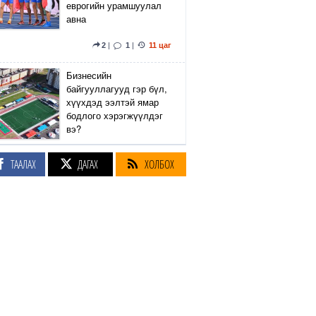
еврогийн урамшуулал
авна
2
|
1
|
11 цаг
Бизнесийн
байгууллагууд гэр бүл,
хүүхдэд ээлтэй ямар
бодлого хэрэгжүүлдэг
вэ?
5
|
2
|
11 цаг
ТААЛАХ
ДАГАХ
ХОЛБОХ
Сэтгүүлч Р.Эмүжин:
Талын Монголтой
хамтдаа хүчтэй л гэж
байна даа
360
|
11 цаг
Амралтын өдрүүдэд
Энхтайвны гүүрний
баруун, зүүн талын