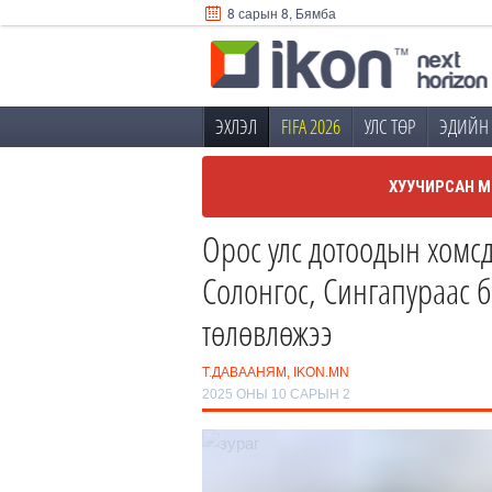
8 сарын 8, Бямба
ЭХЛЭЛ
FIFA 2026
УЛС ТӨР
ЭДИЙН 
ХУУЧИРСАН М
Орос улс дотоодын хомсд
Солонгос, Сингапураас 
төлөвлөжээ
Т.ДАВААНЯМ, IKON.MN
2025 ОНЫ 10 САРЫН 2