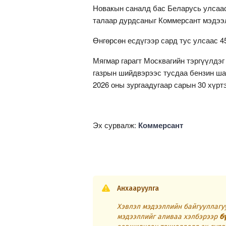
Новакын саналд бас Беларусь улсаас
талаар дурдсаныг Коммерсант мэдээ
Өнгөрсөн есдүгээр сард тус улсаас 4
Мягмар гарагт Москвагийн тэргүүлдэ
газрын шийдвэрээс тусдаа бензин ша
2026 оны зургаадугаар сарын 30 хүрт
Эх сурвалж:
Коммерсант
Анхааруулга
Хэвлэл мэдээллийн байгууллагуу
мэдээллийг аливаа хэлбэрээр
б