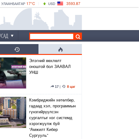
17°C
3593.87
УЛААНБААТАР
USD
|
22°C
ДАРХАН
532.66
CNY
17°C
ЭРДЭНЭТ
4141.04
EUR
УСАД
Элэгний өөхлөлт
оноштой бол ЗААВАЛ
УНШ
17
|
8 цаг
Кэмбриджийн хөтөлбөр,
гадаад хэл, программын
гүнзгийрүүлсэн
сургалтыг нэг системд
хэрэгжүүлж буй
“Амжилт Кибер
Сургууль”