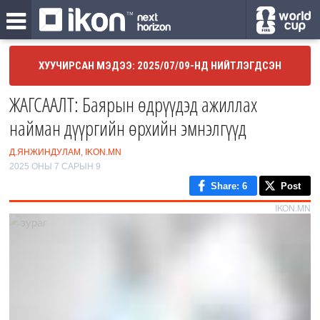
ХУУЧИРСАН МЭДЭЭ: 2025/07/09-НД НИЙТЛЭГДСЭН
ЖАГСААЛТ: Баярын өдрүүдэд ажиллах
найман дүүргийн өрхийн эмнэлгүүд
Д.ЯНЖИНДУЛАМ, IKON.MN
2025 ОНЫ 7 САРЫН 9
Share
: 6
Post
IKON.MN