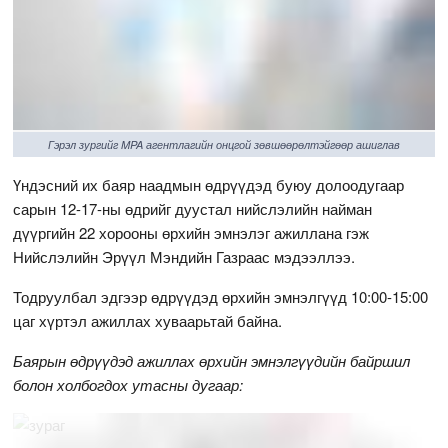
Гэрэл зургийг MPA агентлагийн онцгой зөвшөөрөлтэйгөөр ашиглав
Үндэсний их баяр наадмын өдрүүдэд буюу долоодугаар
сарын 12-17-ны өдрийг дуустал нийслэлийн найман
дүүргийн 22 хорооны өрхийн эмнэлэг ажиллана гэж
Нийслэлийн Эрүүл Мэндийн Газраас мэдээллээ.
Тодруулбал эдгээр өдрүүдэд өрхийн эмнэлгүүд 10:00-15:00
цаг хүртэл ажиллах хуваарьтай байна.
Баярын өдрүүдэд ажиллах өрхийн эмнэлгүүдийн байршил
болон холбогдох утасны дугаар: