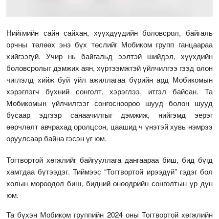
Нийгмийн сайн сайхан, хүүхдүүдийн боловсрол, байгаль
орчны төлөөх энэ бүх төслийг Мобиком групп ганцаараа
хийгээгүй. Учир нь байгальд ээлтэй шийдэл, хүүхдийн
боловсролыг дэмжих аян, хүртээмжтэй үйлчилгээ гээд олон
чиглэлд хийж буй үйл ажиллагаа бүрийн ард Мобикомын
хэрэглэгч бүхний сонголт, хэрэглээ, итгэл байсан. Та
Мобикомын үйлчилгээг сонгосноороо шууд болон шууд
бусаар эдгээр санаачилгыг дэмжиж, нийгэмд эерэг
өөрчлөлт авчрахад оролцсон, цаашид ч үнэтэй хувь нэмрээ
оруулсаар байна гэсэн үг юм.
Тогтвортой хөгжлийг байгууллага дангаараа биш, бид бүгд
хамтдаа бүтээдэг. Тиймээс “Тогтвортой ирээдүй” гэдэг бол
холын мөрөөдөл биш, бидний өнөөдрийн сонголтын үр дүн
юм.
Та бүхэн Мобиком группийн 2024 оны Тогтвортой хөгжлийн