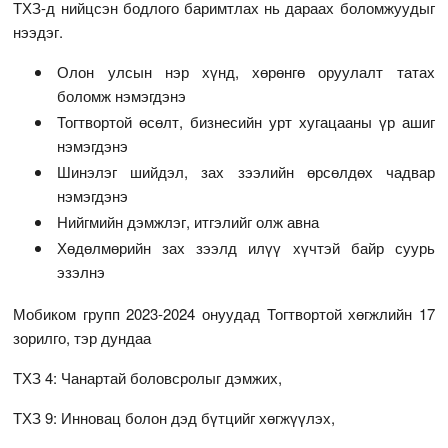
ТХЗ-д нийцсэн бодлого баримтлах нь дараах боломжуудыг
нээдэг.
Олон улсын нэр хүнд, хөрөнгө оруулалт татах
боломж нэмэгдэнэ
Тогтвортой өсөлт, бизнесийн урт хугацааны үр ашиг
нэмэгдэнэ
Шинэлэг шийдэл, зах зээлийн өрсөлдөх чадвар
нэмэгдэнэ
Нийгмийн дэмжлэг, итгэлийг олж авна
Хөдөлмөрийн зах зээлд илүү хүчтэй байр суурь
эзэлнэ
Мобиком групп 2023-2024 онуудад Тогтвортой хөгжлийн 17
зорилго, тэр дундаа
ТХЗ 4: Чанартай боловсролыг дэмжих,
ТХЗ 9: Инновац болон дэд бүтцийг хөгжүүлэх,