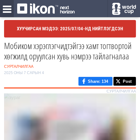
ХУУЧИРСАН МЭДЭЭ: 2025/07/04-НД НИЙТЛЭГДСЭН
Мобиком хэрэглэгчидтэйгээ хамт тогтвортой
хөгжилд оруулсан хувь нэмрээ тайлагналаа
СУРТАЛЧИЛГАА
2025 ОНЫ 7 САРЫН 4
Share
: 134
Post
СУРТАЛЧИЛГАА