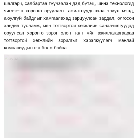
шалгарч, салбартаа түүчээлэн дэд бүтэц, шинэ технологид
чиглэсэн хөрөнгө оруулалт, ажилтнуудынхаа эрүүл мэнд,
аюулгүй байдлыг хамгаалахад зарцуулсан зардал, олгосон
хандив тусламж, мөн тогтвортой хөгжлийн санаачилгуудад
оруулсан хөрөнгө зэрэг олон талт үйл ажиллагаагаараа
тогтвортой хөгжлийн зорилгыг хэрэгжүүлэгч манлай
компаниудын нэг болж байна.