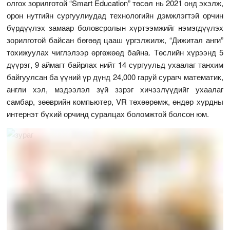
олгох зорилготой “Smart Education” төсөл нь 2021 онд эхэлж,
орон нутгийн сургуулиудад технологийн дэмжлэгтэй орчин
бүрдүүлэх замаар боловсролын хүртээмжийг нэмэгдүүлэх
зорилготой байсан бөгөөд цааш үргэлжилж, “Дижитал анги”
тохижуулах чиглэлээр өргөжөөд байна. Төслийн хүрээнд 5
дүүрэг, 9 аймагт байрлах нийт 14 сургуульд ухаалаг танхим
байгуулсан ба үүний үр дүнд 24,000 гаруй сурагч математик,
англи хэл, мэдээлэл зүй зэрэг хичээлүүдийг ухаалаг
самбар, зөөврийн компьютер, VR төхөөрөмж, өндөр хурдны
интернэт бүхий орчинд суралцах боломжтой болсон юм.