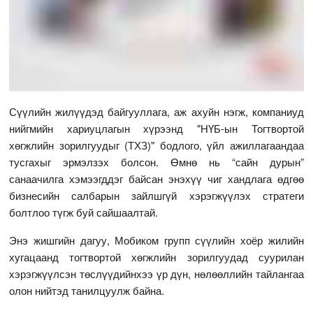
Сүүлийн жилүүдэд байгууллага, аж ахуйн нэгж, компаниуд
нийгмийн хариуцлагын хүрээнд "НҮБ-ын Тогтвортой
хөгжлийн зорилгуудыг (ТХЗ)" бодлого, үйл ажиллагаандаа
тусгахыг эрмэлзэх болсон. Өмнө нь “сайн дурын”
санаачилга хэмээгддэг байсан энэхүү чиг хандлага өдгөө
бизнесийн салбарын зайлшгүй хэрэгжүүлэх стратеги
болтлоо түгж буй сайшаалтай.
Энэ жишгийн дагуу, Мобиком групп сүүлийн хоёр жилийн
хугацаанд тогтвортой хөгжлийн зорилгуудад суурилан
хэрэгжүүлсэн төслүүдийнхээ үр дүн, нөлөөллийн тайлангаа
олон нийтэд танилцуулж байна.