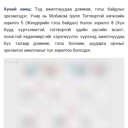
Хүний нөөц:
Тэд ажилтнуудаа дэмжиж, тэгш байдлыг
эрхэмлэдэг. Учир нь Мобиком групп Тогтвортой хөгжлийн
зорилго 5 (Жендерийн тэгш байдал) болон зорилго 8 (Хүн
бүрд хүртээмжтэй, тогтвортой эдийн засгийн өсөлт,
зохистой хөдөлмөр)-ийг хэрэгжүүлэх хүрээнд ажилтнуудаа
бүх талаар дэмжиж, тэгш боломж, шударга орчныг
эрхэмлэн ажиллахыг гол зорилгоо болгодог.