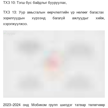
ТХЗ 10: Тэгш бус байдлыг бууруулах,
ТХЗ 13: Уур амьсгалын өөрчлөлтийн үр нөлөөг багасгах
зорилгуудын хүрээнд багагүй ажлуудыг хийж,
хэрэгжүүлжээ.
2023–2024 онд Мобиком групп шилдэг татвар төлөгчөөр