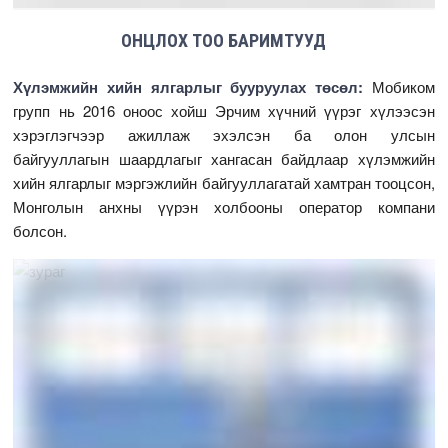
ОНЦЛОХ ТОО БАРИМТУУД
Хүлэмжийн хийн ялгарлыг бууруулах төсөл:
Мобиком
групп нь 2016 оноос хойш Эрчим хүчний үүрэг хүлээсэн
хэрэглэгчээр ажиллаж эхэлсэн ба олон улсын
байгууллагын шаардлагыг хангасан байдлаар хүлэмжийн
хийн ялгарлыг мэргэжлийн байгууллагатай хамтран тооцсон,
Монголын анхны үүрэн холбооны оператор компани
болсон.