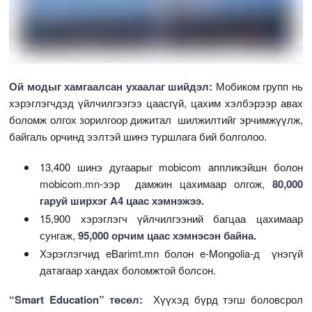
Ой модыг хамгаалсан ухаалаг шийдэл:
Мобиком групп нь
хэрэглэгчдэд үйлчилгээгээ цаасгүй, цахим хэлбэрээр авах
боломж олгох зорилгоор дижитал шилжилтийг эрчимжүүлж,
байгаль орчинд ээлтэй шинэ туршлага бий болголоо.
13,400 шинэ дугаарыг mobicom аппликэйшн болон
mobicom.mn-ээр дамжин цахимаар олгож,
80,000
гаруй ширхэг A4 цаас хэмнэжээ.
15,900 хэрэглэгч үйлчилгээний багцаа цахимаар
сунгаж,
95,000 орчим цаас хэмнэсэн байна.
Хэрэглэгчид eBarimt.mn болон e-Mongolia-д үнэгүй
датагаар хандах боломжтой болсон.
“Smart Education” төсөл:
Хүүхэд бүрд тэгш боловсрол