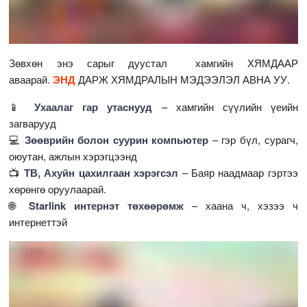
Зөвхөн энэ сарыг дуустал хамгийн ХЯМДААР
аваарай.
ЭНД
ДАРЖ ХЯМДРАЛЫН МЭДЭЭЛЭЛ АВНА УУ.
📱
Ухаалаг гар утаснууд
– хамгийн сүүлийн үеийн
загварууд
💻
Зөөврийн болон суурин компьютер
– гэр бүл, сурагч,
оюутан, ажлын хэрэгцээнд
📺
ТВ, Ахуйн цахилгаан хэрэгсэл
– Баяр наадмаар гэртээ
хөрөнгө оруулаарай.
🌐
Starlink интернэт төхөөрөмж
– хаана ч, хэзээ ч
интернеттэй