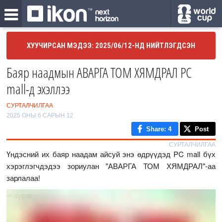
ХУУЧИРСАН МЭДЭЭ: 2025/06/12-НД НИЙТЛЭГДСЭН
Баяр наадмын АВАРГА ТОМ ХЯМДРАЛ PC
mall-д эхэллээ
СУРТАЛЧИЛГАА
2025 ОНЫ 6 САРЫН 12
Share
: 4
Post
СУРТАЛЧИЛГАА
Үндэсний их баяр наадам айсуй энэ өдрүүдэд PC mall бүх
хэрэглэгчдэдээ зориулан "АВАРГА ТОМ ХЯМДРАЛ"-аа
зарлалаа!