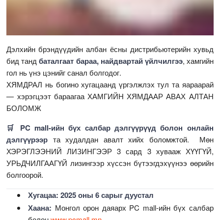
Дэлхийн брэндүүдийн албан ёсны дистрибьютерийн хувьд
бид танд
баталгаат бараа, найдвартай үйлчилгээ
, хамгийн
гол нь үнэ цэнийг санал болгодог.
ХЯМДРАЛ нь богино хугацаанд үргэлжлэх тул та яараарай
— хэрэгцээт бараагаа ХАМГИЙН ХЯМДААР АВАХ АЛТАН
БОЛОМЖ
🛒 PC mall-ийн бүх салбар дэлгүүрүүд болон онлайн
дэлгүүрээр
та худалдан авалт хийх боломжтой. Мөн
ХЭРЭГЛЭЭНИЙ ЛИЗИНГЭЭР 3 сард 3 хувааж ХҮҮГҮЙ,
УРЬДЧИЛГААГҮЙ лизингээр хүссэн бүтээгдэхүүнээ өөрийн
болгоорой.
Хугацаа: 2025 оны 6 сарыг дуустал
Хаана:
Монгол орон даяарх PC mall-ийн бүх салбар
болон
www.pcmall.mn