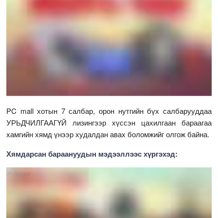
PC mall хотын 7 салбар, орон нутгийн бүх салбарууддаа
УРЬДЧИЛГААГҮЙ лизингээр хүссэн цахилгаан бараагаа
хамгийн хямд үнээр худалдан авах боломжийг олгож байна.
Хямдарсан бараануудын мэдээллээс хүргэхэд: