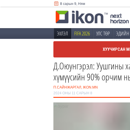
8 сарын 9, Ням
ЭХЛЭЛ
FIFA 2026
УЛС ТӨР
ЭДИЙН 
ХУУЧИРСАН М
Д.Оюунгэрэл: Уушгины ха
хүмүүсийн 90% орчим нь
П.САЙНЖАРГАЛ, IKON.MN
2024 ОНЫ 11 САРЫН 8