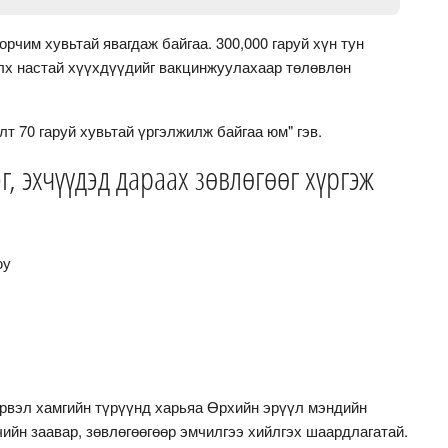
чим хувьтай явагдаж байгаа. 300,000 гаруй хүн тун
элх настай хүүхдүүдийг вакцинжуулахаар төлөвлөн
т 70 гаруй хувьтай үргэлжилж байгаа юм" гэв.
г, эхчүүдэд дараах зөвлөгөөг хүргэж
юу
эрвэл хамгийн түрүүнд харьяа Өрхийн эрүүл мэндийн
ийн заавар, зөвлөгөөгөөр эмчилгээ хийлгэх шаардлагатай.