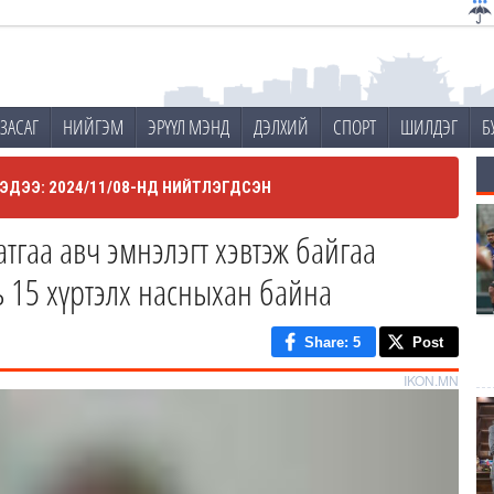
ЗАСАГ
НИЙГЭМ
ЭРҮҮЛ МЭНД
ДЭЛХИЙ
СПОРТ
ШИЛДЭГ
Б
ЭДЭЭ: 2024/11/08-НД НИЙТЛЭГДСЭН
тгаа авч эмнэлэгт хэвтэж байгаа
 15 хүртэлх насныхан байна
Share
: 5
Post
IKON.MN