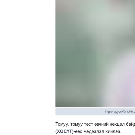
Гэрэл зургийг MPA
Томуу, томуу төст өвчний нөхцөл ба
(ХӨСҮТ)
-өөс мэдээлэл хийлээ.