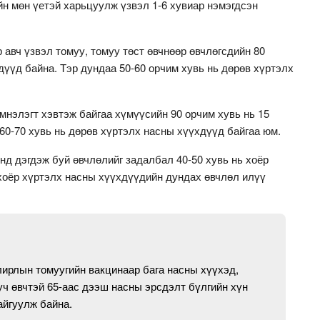
н мөн үетэй харьцуулж үзвэл 1-6 хувиар нэмэгдсэн
авч үзвэл томуу, томуу төст өвчнөөр өвчлөгсдийн 80
дүүд байна. Тэр дундаа 50-60 орчим хувь нь дөрөв хүртэлх
мнэлэгт хэвтэж байгаа хүмүүсийн 90 орчим хувь нь 15
60-70 хувь нь дөрөв хүртэлх насны хүүхдүүд байгаа юм.
д дэгдэж буй өвчлөлийг задалбал 40-50 хувь нь хоёр
хоёр хүртэлх насны хүүхдүүдийн дундах өвчлөл илүү
улирлын томуугийн вакцинаар бага насны хүүхэд,
уч өвчтэй 65-аас дээш насны эрсдэлт бүлгийн хүн
айгуулж байна.