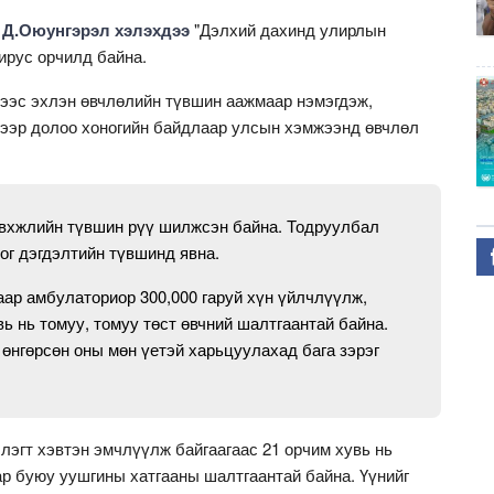
ч Д.Оюунгэрэл хэлэхдээ
"Дэлхий дахинд улирлын
ирус орчилд байна.
ээс эхлэн өвчлөлийн түвшин аажмаар нэмэгдэж,
үгээр долоо хоногийн байдлаар улсын хэмжээнд өвчлөл
дэвхжлийн түвшин рүү шилжсэн байна. Тодруулбал
оог дэгдэлтийн түвшинд явна.
аар амбулаториор 300,000 гаруй хүн үйлчлүүлж,
вь нь томуу, томуу төст өвчний шалтгаантай байна.
 өнгөрсөн оны мөн үетэй харьцуулахад бага зэрэг
элэгт хэвтэн эмчлүүлж байгаагаас 21 орчим хувь нь
р буюу уушгины хатгааны шалтгаантай байна. Үүнийг