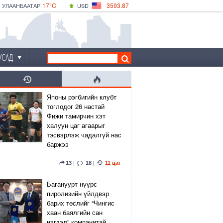
17°C
3593.87
УЛААНБААТАР
USD
|
17°C
ДАРХАН
532.66
CNY
15°C
ЭРДЭНЭТ
4141.04
EUR
УСАД
Японы рэгбигийн клубт
тоглодог 26 настай
Фижи тамирчин хэт
халуун цаг агаарыг
тэсвэрлэж чадалгүй нас
баржээ
13
|
18
|
11 цаг
Багануурт нүүрс
пиролизийн үйлдвэр
барих төслийг “Чингис
хаан баялгийн сан
нэгдэл” компанитай