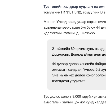
Тус төвийн халдвар судлагч их эм
томуугийн H1N1, H3N2, томуугийн B в
Монгол Улсад аравдугаар сарын сүүл
арваннэгдүгээр сарын 5-н буюу 44 д
идэвхжлийн түвшинд шилжжээ.
21 аймгийн 80 орчим хувь нь и
Дорноговь, Дорнод аймаг алаг ц
44 дүгээр долоо хоногийн байдл
эмнэлэгт хандсан. Үүнээс 5.2 ху
Энэ нь өмнөх долоо хоног болон
нэмэгдсэн үзүүлэлт.
Тус долоо хоногт 9,000 гаруй хүн эмн
амьсгалын замын цочмог хүнд халдва