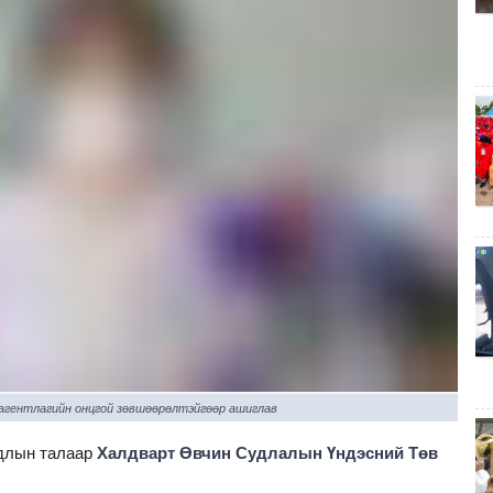
 агентлагийн онцгой зөвшөөрөлтэйгөөр ашиглав
йдлын талаар
Халдварт Өвчин Судлалын Үндэсний Төв