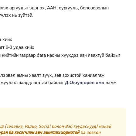
йлэх аргуудыг эцэг эх, ААН, сургууль, боловсролын
үүлэх нь зүйтэй.
а хийх
гт 2-3 удаа хийх
нийтийн газраар бага насны хүүхдээ авч явахгүй байхыг
лэрвэл амны хаалт зүүх, зөв зохистой ханиалгаж
эгжүүлэх шаардлагатай байгааг
Д.Оюунгэрэл эмч
нэмж
д (Телевиз, Радио, Social болон Вэб хуудаснууд) манай
үрэн ба хэсэгчлэн авч ашиглах хориотой
ба зөвхөн