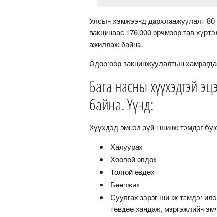
Улсын хэмжээнд дархлаажуулалт 80 ор
вакцинаас 176,000 орчмоор тав хүрт
ажиллаж байна.
Одоогоор вакцинжуулалтын хамрагдал
Бага насны хүүхэдтэй эцэ
байна. Үүнд:
Хүүхдэд эмнэл зүйн шинж тэмдэг бу
Халуурах
Хоолой өвдөх
Толгой өвдөх
Бөөлжих
Суулгах зэрэг шинж тэмдэг ил
төвдөө хандаж, мэргэжлийн эмч