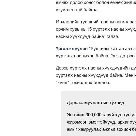
өмнөх долоо хоног болон өмнөх жилий
үзүүлэлттэй байгаа.
Өвчлөлийн түвшнийг насны ангиллаар 
орчим хувь нь 15 хүртэлх насны хүүх
насны хүүхдүүд байна" гэлээ.
Үргэлжлүүлэн
"Уушгины хатгаа авч э
хүртэлх насныхан байна. Энэ дотроо 
Дөрөв хүртэлх насны хүүхдүүдийн дун
хүртэлх насны хүүхдүүд байна. Мөн 
"хүнд" тохиолдох боллоо.
Дархлаажуулалтын тухайд:
Энэ жил 300,000 гаруй хүн тун 
жирэмсэн эмэгтэйчүүд, архаг ху
амыг хамруулах ажлыг зохион б