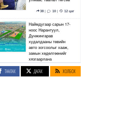
38
|
10
|
12 цаг
Наймдугаар сарын 17-
ноос Нарантуул,
Дүнжингарав
худалдааны төвийн
авто зогсоолыг хааж,
замын хөдөлгөөнийг
хязгаарлана
ТААЛАХ
ДАГАХ
ХОЛБОХ
6
|
2
|
12 цаг
Линдси Грэм агсны
санаачилсан Оросын
эсрэг хориг арга
хэмжээний хуулийн
төслийг АНУ-ын Сенат
баталлаа
41
|
56
|
12 цаг
Өнөөдөр Сэлэнгэ, Төв,