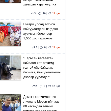
хамтран хэрэгжүүлнэ
3
|
16
|
11 цаг
Нигери улсад зохион
байгуулагдсан нэгдсэн
хуримын ёслолоор
1,500 хос гэрлэжээ
3
|
6
|
11 цаг
"Сарьсан багваахай
нийслэл хот орчимд
голтой ойр байрлах
барилга, байгууламжийн
дээвэр үүрлэдэг"
2
|
3
|
12 цаг
Домогт хөлбөмбөгчин
Лионель Мессигийн аав
68 насандаа өвчний
улмаас таалал төгсөв