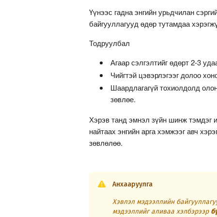
Үүнээс гадна энгийн урьдчилан сэрги
байгууллагууд өдөр тутамдаа хэрэгж
Тодруулбал
Агаар сэлгэлтийг өдөрт 2-3 уда
Чийгтэй цэвэрлэгээг долоо хоно
Шаардлагагүй тохиолдолд олон 
зөвлөе.
Хэрэв танд эмнэл зүйн шинж тэмдэг и
найтаах энгийн арга хэмжээг авч хэр
зөвлөлөө.
Анхааруулга
Хэвлэл мэдээллийн байгууллагуу
мэдээллийг аливаа хэлбэрээр
б