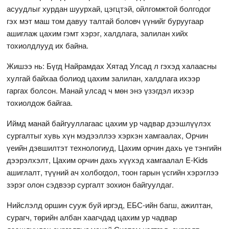
асуудлыг хурдан шуурхай, цэгцтэй, ойлгомжтой болгодог
гэх мэт маш том давуу талтай боловч үүнийг буруугаар
ашиглаж цахим гэмт хэрэг, халдлага, залилан хийх
тохиолдлууд их байна.
Жишээ нь: Бүгд Найрамдах Хятад Улсад л гэхэд халаасны
хулгай байхаа болиод цахим залилан, халдлага ихээр
гаргах болсон. Манай улсад ч мөн энэ үзэгдэл ихээр
тохиолдож байгаа.
Иймд манай байгууллагаас цахим ур чадвар дээшлүүлэх
сургалтыг хувь хүн мэдээллээ хэрхэн хамгаалах, Орчин
үеийн дэвшилтэт технологиуд, Цахим орчин дахь үе тэнгийн
дээрэлхэлт, Цахим орчин дахь хүүхэд хамгаалал E-Kids
ашиглалт, түүний ач холбогдол, тоон гарын үсгийн хэрэглээ
зэрэг олон сэдвээр сургалт зохион байгуулдаг.
Нийслэлд оршин сууж буй иргэд, ЕБС-ийн багш, ажилтан,
сурагч, төрийн албан хаагчдад цахим ур чадвар