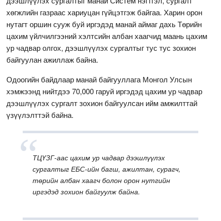
дээшлүүлэх сургалтыг манай Систем нэгтгэл, сургалт
хөгжлийн газраас хариуцан гүйцэтгэж байгаа. Харин орон
нутагт оршин сууж буй иргэдэд манай аймаг дахь Төрийн
цахим үйлчилгээний хэлтсийн албан хаагчид маань цахим
ур чадвар олгох, дээшлүүлэх сургалтыг тус тус зохион
байгуулан ажиллаж байна.
Одоогийн байдлаар манай байгууллага Монгол Улсын
хэмжээнд нийтдээ 70,000 гаруй иргэдэд цахим ур чадвар
дээшлүүлэх сургалт зохион байгуулсан ийм амжилттай
үзүүлэлттэй байна.
ТЦҮЗГ-аас
цахим ур чадвар дээшлүүлэх
сургалтыг ЕБС-ийн багш, ажилтан, сурагч,
төрийн албан хаагч болон орон нутгийн
иргэдэд зохион байгуулж байна.