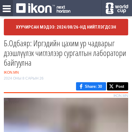
ХУУЧИРСАН МЭДЭЭ: 2024/08/26-НД НИЙТЛЭГДСЭН
Б.Одбаяр: Иргэдийн цахим ур чадварыг
дээшлүүлэх чиглэлээр сургалтын лаборатори
байгуулна
IKON.MN
2024 ОНЫ 8 САРЫН 26
Share
: 30
Post
IKON.MN