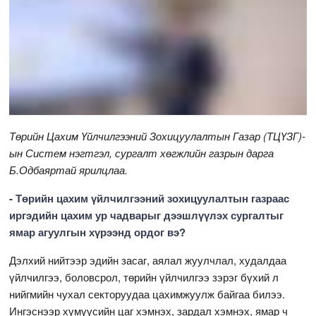
Төрийн Цахим Үйлчилгээний Зохицуулалтын Газар (ТЦҮЗГ)-
ын Систем нэгтгэл, сургалт хөгжлийн газрын дарга
Б.Одбаяртай ярилцлаа.
- Төрийн цахим үйлчилгээний зохицуулалтын газраас
иргэдийн цахим ур чадварыг дээшлүүлэх сургалтыг
ямар агуулгын хүрээнд ордог вэ?
Дэлхий нийтээр эдийн засаг, аялал жуулчлал, худалдаа
үйлчилгээ, боловсрол, төрийн үйлчилгээ зэрэг бүхий л
нийгмийн чухал секторуудаа цахимжуулж байгаа билээ.
Ингэснээр хүмүүсийн цаг хэмнэх, зардал хэмнэх, ямар ч