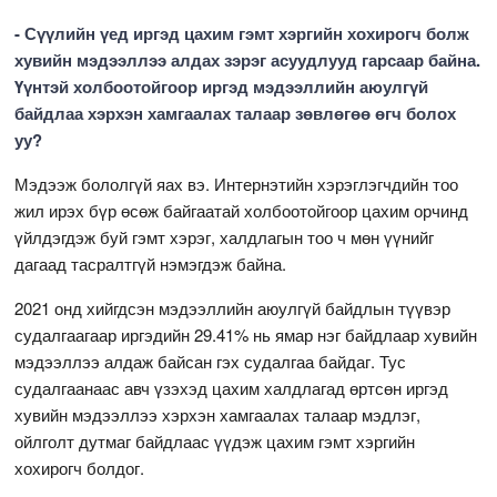
- Сүүлийн үед иргэд цахим гэмт хэргийн хохирогч болж
хувийн мэдээллээ алдах зэрэг асуудлууд гарсаар байна.
Үүнтэй холбоотойгоор иргэд мэдээллийн аюулгүй
байдлаа хэрхэн хамгаалах талаар зөвлөгөө өгч болох
уу?
Мэдээж бололгүй яах вэ. Интернэтийн хэрэглэгчдийн тоо
жил ирэх бүр өсөж байгаатай холбоотойгоор цахим орчинд
үйлдэгдэж буй гэмт хэрэг, халдлагын тоо ч мөн үүнийг
дагаад тасралтгүй нэмэгдэж байна.
2021 онд хийгдсэн мэдээллийн аюулгүй байдлын түүвэр
судалгаагаар иргэдийн 29.41% нь ямар нэг байдлаар хувийн
мэдээллээ алдаж байсан гэх судалгаа байдаг. Тус
судалгаанаас авч үзэхэд цахим халдлагад өртсөн иргэд
хувийн мэдээллээ хэрхэн хамгаалах талаар мэдлэг,
ойлголт дутмаг байдлаас үүдэж цахим гэмт хэргийн
хохирогч болдог.