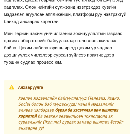
хадгалах. Олон нийтийн сүлжээнд нэвтрэхдээ хувийн
мэдээлэл агуулсан аппликейшн, платформ руу нэвтрэхгүй
байхад анхаарах хэрэгтэй.
Мөн Төрийн цахим үйлчилгээний зохицуулалтын газраас
цахим лабораторийг байгуулахаар төлөвлөн ажиллаж
байна. Цахим лаборатори нь иргэд цахим ур чадвар
дээшлүүлэх чиглэлээр сурсан зүйлсээ практик дээр
туршин судлах процесс юм.
Анхааруулга
Хэвлэл мэдээллийн байгууллагууд (Телевиз, Радио,
Social болон Вэб хуудаснууд) манай мэдээллийг
аливаа хэлбэрээр
бүрэн ба хэсэгчлэн авч ашиглах
хориотой
ба зөвхөн зөвшилцсөн тохиолдолд эх
сурвалжийг (ikon.mn) дурдах замаар ашиглах ёстойг
анхаарна уу!