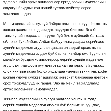
эдгээр энгийн аргыг ашигласнаар иргэд өөрийн мэдээллийн
аюулгүй байдлыг хэн нэгний тусламжгүйгээр өөрөө
хамгаалж чадна.
Мөн мэдээллийн аюулгүй байдал хэмээх энэхүү ойлголт нь
зөвхөн цахим орчинд яригдах асуудал биш юм. Энэ бол
таны хувийн мэдээлэл агуулж буй бүх л зүйлсийг багтааж
ойлгоно. Тухайлбал: Албан байгууллага дээрээ өөрийнхөө
хувийн мэдээлэл агуулсан цаасаа ил задгай орхих нь та
хувийн мэдээллээ алдаж буй бас нэг хэлбэр юм. Түүнчлэн
манайхан бусдын компьютероор өөрийн хувийн мэдээлэл
агуулсан платформ руу нэвтрээд хаягаа гаргалгүй үлдээх,
олон нийтийн газар болох худалдаа үйлчилгээний төв, кофе
шопын үнэгүй сүлжээг ашиглаж интернэт банкаараа нэвтрэн
орох тохиолдлууд их гардаг. Энэ нь мөн л та халдлагад
өртөх боломжийг нэмэгдүүлдэг.
Тиймээс мэдээллийн аюулгүй байдлаа хангахын тулд
өөрийн хувийн мэдээлэл агуулж буй баримтыг нууцлах,
хадгалах, цаасан баримт бичгийг тусгай кодтой шүүгээнд