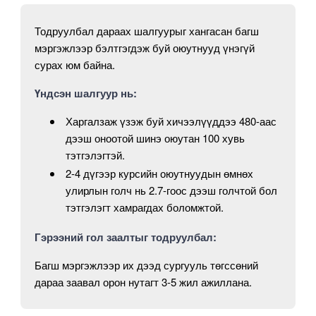
Тодруулбал дараах шалгуурыг хангасан багш
мэргэжлээр бэлтгэгдэж буй оюутнууд үнэгүй
сурах юм байна.
Үндсэн шалгуур нь:
Харгалзаж үзэж буй хичээлүүддээ 480-аас
дээш оноотой шинэ оюутан 100 хувь
тэтгэлэгтэй.
2-4 дүгээр курсийн оюутнуудын өмнөх
улирлын голч нь 2.7-гоос дээш голчтой бол
тэтгэлэгт хамрагдах боломжтой.
Гэрээний гол заалтыг тодруулбал:
Багш мэргэжлээр их дээд сургууль төгссөний
дараа заавал орон нутагт 3-5 жил ажиллана.