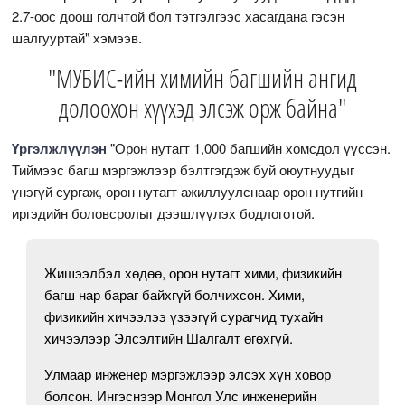
2.7-оос доош голчтой бол тэтгэлгээс хасагдана гэсэн
шалгууртай" хэмээв.
"МУБИС-ийн химийн багшийн ангид
долоохон хүүхэд элсэж орж байна"
Үргэлжлүүлэн
"Орон нутагт 1,000 багшийн хомсдол үүссэн.
Тиймээс багш мэргэжлээр бэлтгэгдэж буй оюутнуудыг
үнэгүй сургаж, орон нутагт ажиллуулснаар орон нутгийн
иргэдийн боловсролыг дээшлүүлэх бодлоготой.
Жишээлбэл хөдөө, орон нутагт хими, физикийн
багш нар бараг байхгүй болчихсон. Хими,
физикийн хичээлээ үзээгүй сурагчид тухайн
хичээлээр Элсэлтийн Шалгалт өгөхгүй.
Улмаар инженер мэргэжлээр элсэх хүн ховор
болсон. Ингэснээр Монгол Улс инженерийн