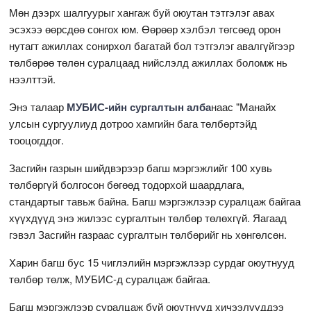
Мөн дээрх шалгуурыг хангаж буй оюутан тэтгэлэг авах
эсэхээ өөрсдөө сонгох юм. Өөрөөр хэлбэл төгсөөд орон
нутагт ажиллах сонирхол багатай бол тэтгэлэг авалгүйгээр
төлбөрөө төлөн суралцаад нийслэлд ажиллах боломж нь
нээлттэй.
Энэ талаар
МУБИС-ийн сургалтын алба
наас "Манайх
улсын сургуулиуд дотроо хамгийн бага төлбөртэйд
тооцогддог.
Засгийн газрын шийдвэрээр багш мэргэжлийг 100 хувь
төлбөргүй болгосон бөгөөд тодорхой шаардлага,
стандартыг тавьж байна. Багш мэргэжлээр суралцаж байгаа
хүүхдүүд энэ жилээс сургалтын төлбөр төлөхгүй. Яагаад
гэвэл Засгийн газраас сургалтын төлбөрийг нь хөнгөлсөн.
Харин багш бус 15 чиглэлийн мэргэжлээр сурдаг оюутнууд
төлбөр төлж, МУБИС-д суралцаж байгаа.
Багш мэргэжлээр суралцаж буй оюутнууд хичээлүүддээ