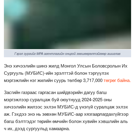
Гэрэл зургийг MPA агентлагийн онцгой зөвшөөрөлтэйгөөр ашиглав
Энэ хичээлийн шинэ жилд Монгол Улсын Боловсролын Их
Сургууль (МУБИС)-ийн эрэлттэй болон тэргүүлэх
мэргэжлийн нэг жилийн суурь төлбөр 3,717,000
төгрөг байна.
Засгийн газраас гаргасан шийдвэрийн дагуу багш
мэргэжлээр суралцаж буй оюутнууд 2024-2025 оны
хичээлийн жилээс эхлэн МУБИС-д үнэгүй суралцаж эхлэх
аж. Гэхдээ энэ нь зөвхөн МУБИС-аар хязгаарлагдахгүйгээр
багш бэлтгэдэг төрийн өмчийн болон хувийн хэвшлийн аль
ч их, дээд сургуульд хамаарна.