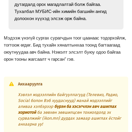
дутагдалд орох магадлалтай болж байгаа.
Тухалбал МУБИС-ийн химийн багшийн ангид
долоохон хүүхэд элсэж орж байна.
Мэдээж үнэгүй сургах сурагчдын тоог цаанаас тодорхойлж,
тогтоож өгдөг. Бид тухайн хяналтынхаа тоонд багтаагаад
оюутнуудаа авч байна. Нэмэлт элсэлт буюу одоо байгаа
орон тооны жагсаалт ч гарсан” гэв.
Анхааруулга
Хэвлэл мэдээллийн байгууллагууд (Телевиз, Радио,
Social болон Вэб хуудаснууд) манай мэдээллийг
аливаа хэлбэрээр
бүрэн ба хэсэгчлэн авч ашиглах
хориотой
ба зөвхөн зөвшилцсөн тохиолдолд эх
сурвалжийг (ikon.mn) дурдах замаар ашиглах ёстойг
анхаарна уу!