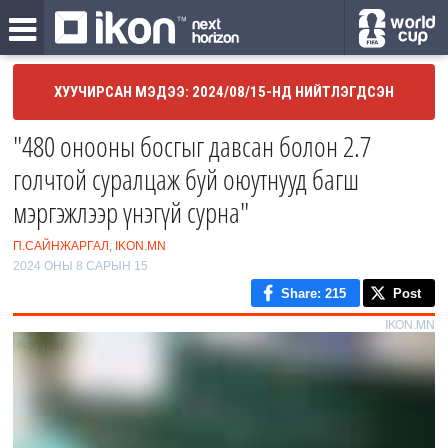
ХУУЧИРСАН МЭДЭЭ: 2024/08/15-НД НИЙТЛЭГДСЭН
"480 онооны босгыг давсан болон 2.7
голчтой суралцаж буй оюутнууд багш
мэргэжлээр үнэгүй сурна"
П.САЙНЖАРГАЛ, IKON.MN
2024 ОНЫ 8 САРЫН 15
Share
: 215
Post
IKON.MN