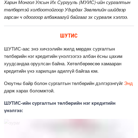
Харин Монгол Улсын Их Сургууль (МУИС)-ийн сургалтын
төлбөртэй холбоотойгоор Удирдах Зөвлөлийн шийдвэр
гарсан ч одоогоор албажаагүй байгааг эх сурвалж хэллээ.
ШУТИС
ШУТИС-аас энэ хичээлийн жилд мөрдөх сургалтын
төлбөрийн нэг кредитийн үнэлгээгээ албан ёсны цахим
хуудсандаа оруулсан байна. Хөтөлбөрөөсөө хамааран
кредитийн үнэ харилцан адилгүй байгаа юм.
Оюутны байр болон сургалтын төлбөрийн дэлгэрэнгүйг
Энд
дарж харах боломжтой.
ШУТИС-ийн сургалтын төлбөрийн нэг кредитийн
үнэлгээ: