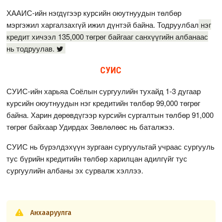
ХААИС-ийн нэгдүгээр курсийн оюутнуудын төлбөр
мэргэжил харгалзахгүй ижил дүнтэй байна. Тодруулбал
нэг
кредит хичээл 135,000 төгрөг байгааг санхүүгийн албанаас
нь тодруулав.
СУИС
СУИС-ийн харьяа Соёлын сургуулийн тухайд 1-3 дугаар
курсийн оюутнуудын нэг кредитийн төлбөр 99,000 төгрөг
байна. Харин дөрөвдүгээр курсийн сургалтын төлбөр 91,000
төгрөг байхаар Удирдах Зөвлөлөөс нь баталжээ.
СУИС нь бүрэлдэхүүн зургаан сургуультай учраас сургууль
тус бүрийн кредитийн төлбөр харилцан адилгүйг тус
сургуулийн албаны эх сурвалж хэллээ.
Анхааруулга