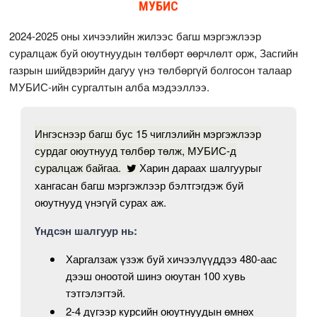
МУБИС
2024-2025 оны хичээлийн жилээс багш мэргэжлээр
суралцаж буй оюутнуудын төлбөрт өөрчлөлт орж, Засгийн
газрын шийдвэрийн дагуу үнэ төлбөргүй болгосон талаар
МУБИС-ийн сургалтын алба мэдээллээ.
Ингэснээр багш бус 15 чиглэлийн мэргэжлээр
сурдаг оюутнууд төлбөр төлж, МУБИС-д
суралцаж байгаа.
Харин дараах шалгуурыг
хангасан багш мэргэжлээр бэлтгэгдэж буй
оюутнууд үнэгүй сурах аж.
Үндсэн шалгуур нь:
Харгалзаж үзэж буй хичээлүүддээ 480-аас
дээш оноотой шинэ оюутан 100 хувь
тэтгэлэгтэй.
2-4 дүгээр курсийн оюутнуудын өмнөх