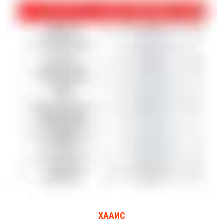
ХААИС