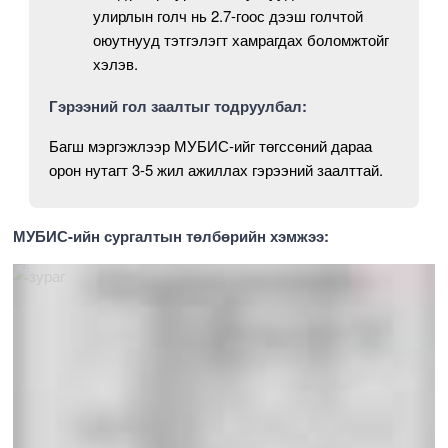
улирлын голч нь 2.7-гоос дээш голчтой
оюутнууд тэтгэлэгт хамрагдах боломжтойг
хэлэв.
Гэрээний гол заалтыг тодруулбал:
Багш мэргэжлээр МУБИС-ийг төгссөний дараа
орон нутагт 3-5 жил ажиллах гэрээний заалттай.
МУБИС-ийн сургалтын төлбөрийн хэмжээ: