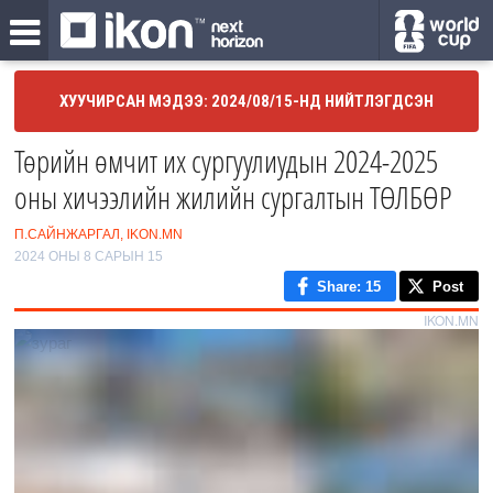
ХУУЧИРСАН МЭДЭЭ: 2024/08/15-НД НИЙТЛЭГДСЭН
Төрийн өмчит их сургуулиудын 2024-2025
оны хичээлийн жилийн сургалтын ТӨЛБӨР
П.САЙНЖАРГАЛ, IKON.MN
2024 ОНЫ 8 САРЫН 15
Share
: 15
Post
IKON.MN