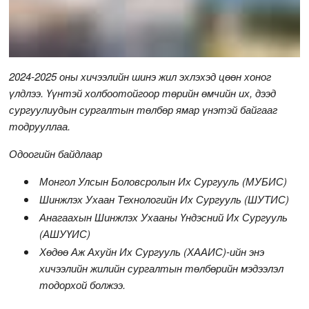
2024-2025 оны хичээлийн шинэ жил эхлэхэд цөөн хоног
үлдлээ. Үүнтэй холбоотойгоор төрийн өмчийн их, дээд
сургуулиудын сургалтын төлбөр ямар үнэтэй байгааг
тодрууллаа.
Одоогийн байдлаар
Монгол Улсын Боловсролын Их Сургууль (МУБИС)
Шинжлэх Ухаан Технологийн Их Сургууль (ШУТИС)
Анагаахын Шинжлэх Ухааны Үндэсний Их Сургууль
(АШУҮИС)
Хөдөө Аж Ахуйн Их Сургууль (ХААИС)-ийн энэ
хичээлийн жилийн сургалтын төлбөрийн мэдээлэл
тодорхой болжээ.