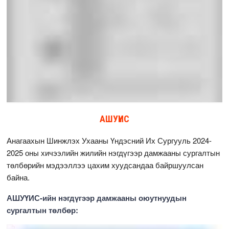
АШУҮИС
Анагаахын Шинжлэх Ухааны Үндэсний Их Сургууль 2024-
2025 оны хичээлийн жилийн нэгдүгээр дамжааны сургалтын
төлбөрийн мэдээллээ цахим хуудсандаа байршуулсан
байна.
АШУҮИС-ийн нэгдүгээр дамжааны оюутнуудын
сургалтын төлбөр: