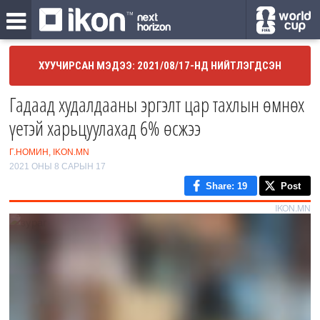
ХУУЧИРСАН МЭДЭЭ: 2021/08/17-НД НИЙТЛЭГДСЭН
Гадаад худалдааны эргэлт цар тахлын өмнөх
үетэй харьцуулахад 6% өсжээ
Г.НОМИН, IKON.MN
2021 ОНЫ 8 САРЫН 17
Share
: 19
Post
IKON.MN