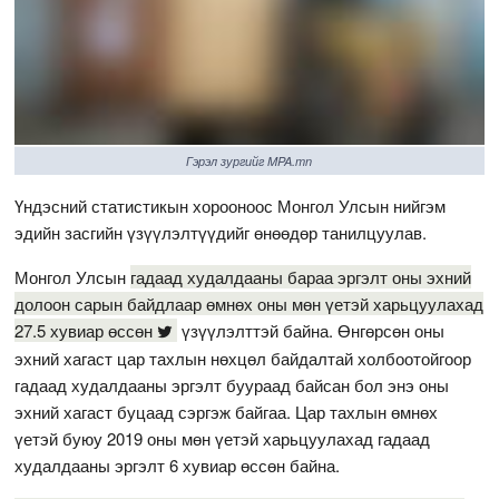
Гэрэл зургийг MPA.mn
Үндэсний статистикын хорооноос Монгол Улсын нийгэм
эдийн засгийн үзүүлэлтүүдийг өнөөдөр танилцуулав.
Монгол Улсын
гадаад худалдааны бараа эргэлт оны эхний
долоон сарын байдлаар өмнөх оны мөн үетэй харьцуулахад
27.5 хувиар өссөн
үзүүлэлттэй байна. Өнгөрсөн оны
эхний хагаст цар тахлын нөхцөл байдалтай холбоотойгоор
гадаад худалдааны эргэлт буураад байсан бол энэ оны
эхний хагаст буцаад сэргэж байгаа. Цар тахлын өмнөх
үетэй буюу 2019 оны мөн үетэй харьцуулахад гадаад
худалдааны эргэлт 6 хувиар өссөн байна.