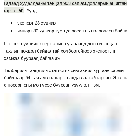
Гадаад худалдааны тэнцэл 903 сая ам.долларын ашигтай
гарчээ
. Үүнд
экспорт 28 хувиар
импорт 30 хувиар тус тус өссөн нь нөлөөлсөн байна.
Гэсэн ч сүүлийн хоёр сарын хугацаанд дотоодын цар
тахлын нөхцөл байдалтай холбоотойгоор экспортын
хэмжээ буураад байгаа аж.
Төлбөрийн тэнцлийн статистик оны эхний зургаан сарын
байдлаар 54 сая ам.долларын алдагдалтай гарсан. Энэ нь
өнгөрсөн оны мөн үеэс буурсан үзүүлэлт юм.