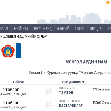
ЗАСАГ
НИЙГЭМ
ЭРҮҮЛ МЭНД
ДЭЛХИЙ
СПОРТ
ШИЛДЭГ
Б
ЭР ДЭВШИГЧИД
МӨРИЙН ХӨТӨЛБӨР
МОНГОЛ АРДЫН НАМ
Улсын Их Хурлын сонгуульд
"Монгол Ардын на
ТОЙРОГ
НЭР ДЭВШИГЧ
ГАНЗОРИГИЙН
УИХ-ын гиш
1-Р ТОЙРОГ
ТЭМҮҮЛЭН
АРХАНГАЙ, 3 МАНДАТ
ЁНДОНПЭРЭНЛЭЙН
БСШУС-ын 
1-Р ТОЙРОГ
БААТАРБИЛЭГ
АРХАНГАЙ, 3 МАНДАТ