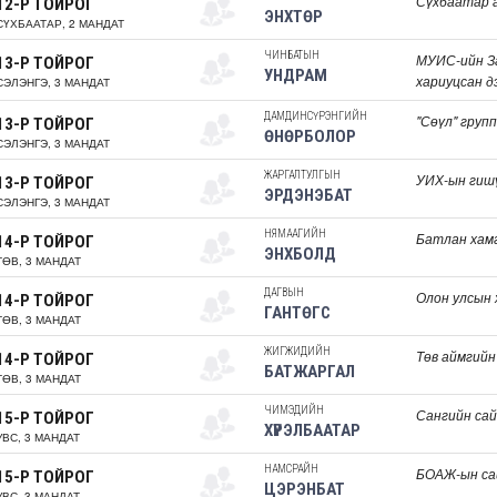
Сүхбаатар а
12-Р ТОЙРОГ
ЭНХТӨР
СҮХБААТАР, 2 МАНДАТ
ЧИНБАТЫН
МУИС-ийн З
13-Р ТОЙРОГ
УНДРАМ
хариуцсан д
СЭЛЭНГЭ, 3 МАНДАТ
ДАМДИНСҮРЭНГИЙН
"Сөүл" групп
13-Р ТОЙРОГ
ӨНӨРБОЛОР
СЭЛЭНГЭ, 3 МАНДАТ
ЖАРГАЛТУЛГЫН
УИХ-ын гиш
13-Р ТОЙРОГ
ЭРДЭНЭБАТ
СЭЛЭНГЭ, 3 МАНДАТ
НЯМААГИЙН
Батлан хам
14-Р ТОЙРОГ
ЭНХБОЛД
ТӨВ, 3 МАНДАТ
ДАГВЫН
Олон улсын 
14-Р ТОЙРОГ
ГАНТӨГС
ТӨВ, 3 МАНДАТ
ЖИГЖИДИЙН
Төв аймгийн
14-Р ТОЙРОГ
БАТЖАРГАЛ
ТӨВ, 3 МАНДАТ
ЧИМЭДИЙН
Сангийн са
15-Р ТОЙРОГ
ХҮРЭЛБААТАР
УВС, 3 МАНДАТ
НАМСРАЙН
БОАЖ-ын са
15-Р ТОЙРОГ
ЦЭРЭНБАТ
УВС, 3 МАНДАТ