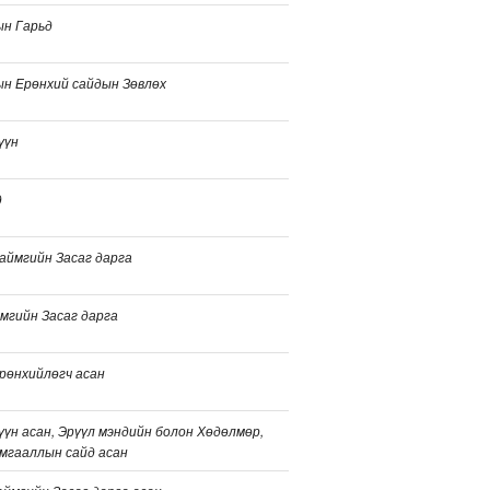
ын Гарьд
н Ерөнхий сайдын Зөвлөх
үүн
д
аймгийн Засаг дарга
мгийн Засаг дарга
рөнхийлөгч асан
үн асан, Эрүүл мэндийн болон Хөдөлмөр,
мгааллын сайд асан