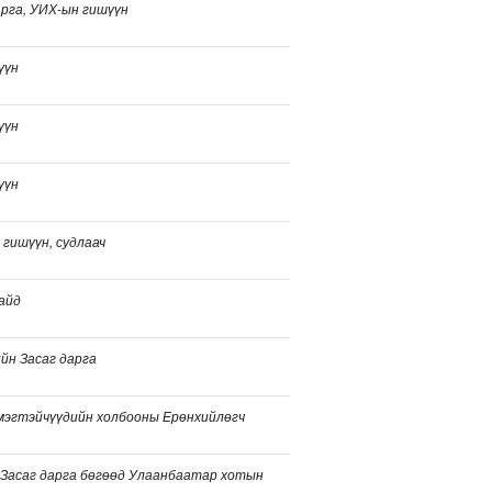
рга, УИХ-ын гишүүн
үүн
үүн
үүн
 гишүүн, судлаач
сайд
йн Засаг дарга
мэгтэйчүүдийн холбооны Ерөнхийлөгч
 Засаг дарга бөгөөд Улаанбаатар хотын