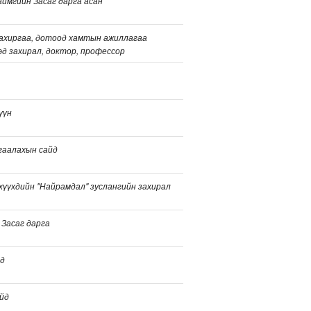
ймгийн Засаг дарга асан
ахиргаа, дотоод хамтын ажиллагаа
эд захирал, доктор, профессор
үүн
гаалахын сайд
хүүхдийн "Найрамдал" зуслангийн захирал
 Засаг дарга
йд
йд