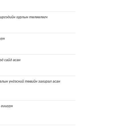
 иргэдийн хурлын төлөөлөгч
үүн
эд сайд асан
алын үндэсний төвийн захирал асан
 гишүүн