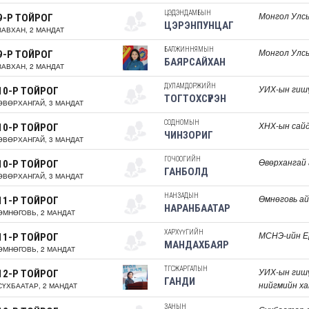
ЦЭДЭНДАМБЫН
Монгол Улс
9-Р ТОЙРОГ
ЦЭРЭНПУНЦАГ
ЗАВХАН, 2 МАНДАТ
БАЛЖИННЯМЫН
Монгол Улсы
9-Р ТОЙРОГ
БАЯРСАЙХАН
ЗАВХАН, 2 МАНДАТ
ДУЛАМДОРЖИЙН
УИХ-ын гиш
10-Р ТОЙРОГ
ТОГТОХСҮРЭН
ӨВӨРХАНГАЙ, 3 МАНДАТ
СОДНОМЫН
ХНХ-ын сай
10-Р ТОЙРОГ
ЧИНЗОРИГ
ӨВӨРХАНГАЙ, 3 МАНДАТ
ГОЧООГИЙН
Өвөрхангай 
10-Р ТОЙРОГ
ГАНБОЛД
ӨВӨРХАНГАЙ, 3 МАНДАТ
НАНЗАДЫН
Өмнөговь ай
11-Р ТОЙРОГ
НАРАНБААТАР
ӨМНӨГОВЬ, 2 МАНДАТ
ХАРХҮҮГИЙН
МСНЭ-ийн Е
11-Р ТОЙРОГ
МАНДАХБАЯР
ӨМНӨГОВЬ, 2 МАНДАТ
ТӨГСЖАРГАЛЫН
УИХ-ын гишү
12-Р ТОЙРОГ
ГАНДИ
нийгмийн ха
СҮХБААТАР, 2 МАНДАТ
ЗАНЫН