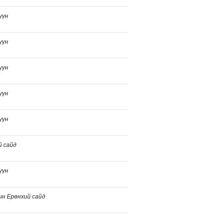
үүн
үүн
үүн
үүн
үүн
й сайд
үүн
ын Ерөнхий сайд