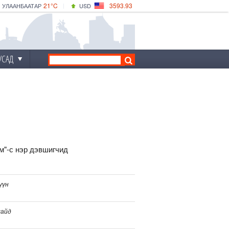
21°C
3593.93
УЛААНБААТАР
USD
|
24°C
ДАРХАН
532.39
CNY
21°C
ЭРДЭНЭТ
4149.01
EUR
УСАД
м"-с нэр дэвшигчид
үүн
сайд