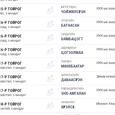
БАТТОГТОХЫН
УИХ-ын гиш
15-Р ТОЙРОГ
ЧОЙЖИЛСҮРЭН
УВС, 3 МАНДАТ
ОТГООГИЙН
УИХ-ын гиш
16-Р ТОЙРОГ
БАТНАСАН
ХОВД, 3 МАНДАТ
САНДАГИЙН
УИХ-ын гиш
16-Р ТОЙРОГ
БЯМБАЦОГТ
ХОВД, 3 МАНДАТ
ЦЭДЭНБАЛЫН
УИХ-ын гиш
16-Р ТОЙРОГ
ЦОГЗОЛМАА
ХОВД, 3 МАНДАТ
ЛХАГВЫН
УИХ-ын гиш
17-Р ТОЙРОГ
МӨНХБААТАР
ХӨВСГӨЛ, 3 МАНДАТ
ЦЭРЭНПИЛИЙН
Эрчим хүчни
17-Р ТОЙРОГ
ДАВААСҮРЭН
ХӨВСГӨЛ, 3 МАНДАТ
ЛУВСАНЦЭРЭНГИЙН
УИХ-ын гиш
17-Р ТОЙРОГ
ЭНХ-АМГАЛАН
ХӨВСГӨЛ, 3 МАНДАТ
УХНААГИЙН
Монгол Улс
18-Р ТОЙРОГ
ХҮРЭЛСҮХ
ХЭНТИЙ, 3 МАНДАТ