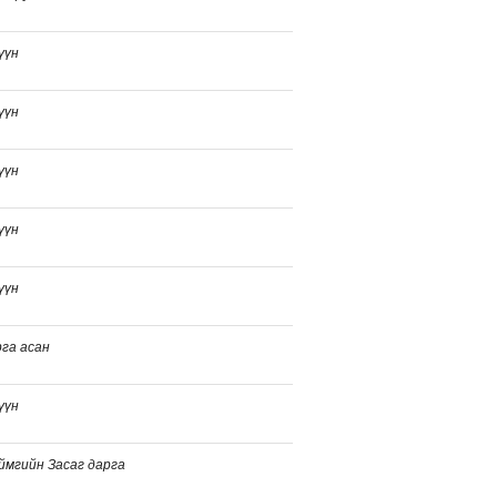
үүн
үүн
үүн
үүн
үүн
га асан
үүн
ймгийн Засаг дарга