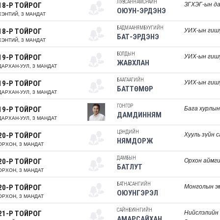
ЛУВСАННАМСРАЙН
ЗГХЭГ-ын да
18-Р ТОЙРОГ
ОЮУН-ЭРДЭНЭ
ХЭНТИЙ, 3 МАНДАТ
БАДМААНЯМБУУГИЙН
УИХ-ын гиш
18-Р ТОЙРОГ
БАТ-ЭРДЭНЭ
ХЭНТИЙ, 3 МАНДАТ
БОЛДЫН
УИХ-ын гиш
19-Р ТОЙРОГ
ЖАВХЛАН
ДАРХАН-УУЛ, 3 МАНДАТ
БААГААГИЙН
УИХ-ын гиш
19-Р ТОЙРОГ
БАТТӨМӨР
ДАРХАН-УУЛ, 3 МАНДАТ
ГОНГОР
Бага хурлын
19-Р ТОЙРОГ
ДАМДИННЯМ
ДАРХАН-УУЛ, 3 МАНДАТ
ЦЭНДИЙН
Хууль зүйн 
20-Р ТОЙРОГ
НЯМДОРЖ
ОРХОН, 3 МАНДАТ
ДАМБЫН
Орхон аймги
20-Р ТОЙРОГ
БАТЛУТ
ОРХОН, 3 МАНДАТ
БАТНАСАНГИЙН
Монголын э
20-Р ТОЙРОГ
ОЮУНГЭРЭЛ
ОРХОН, 3 МАНДАТ
САЙНБУЯНГИЙН
Нийслэлийн
21-Р ТОЙРОГ
АМАРСАЙХАН