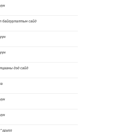
үүн
т байгуулалтын сайд
үүн
үүн
лцааны дэд сайд
га
үүн
үүн
" групп