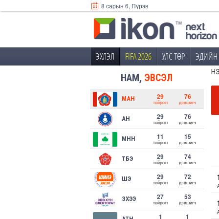
8 сарын 6, Пүрэв
ЭХЛЭЛ
FIFA 2026
УЛС ТӨР
ЭДИЙН 
Н
НАМ,
ЭВСЭЛ
29
76
МАН
тойрогт
дэвшигч
29
76
АН
тойрогт
дэвшигч
11
15
МНН
тойрогт
дэвшигч
29
74
ТБЭ
тойрогт
дэвшигч
29
72
ШЭ
тойрогт
дэвшигч
27
53
ЗХЭЭ
тойрогт
дэвшигч
1
1
АТН