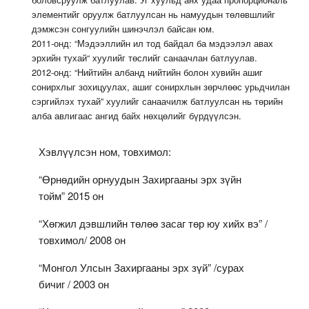
элементийг оруулж батлуулсан нь намуудын төлөвшлийг
дэмжсэн сонгуулийн шинэчлэл байсан юм.
2011-онд: “Мэдээллийн ил тод байдал ба мэдээлэл авах
эрхийн тухай“ хуулийг төслийг санаачлан батлуулав.
2012-онд: “Нийтийн албанд нийтийн болон хувийн ашиг
сонирхлыг зохицуулах, ашиг сонирхлын зөрчлөөс урьдчилан
сэргийлэх тухай” хуулийг санаачилж батлуулсан нь төрийн
алба авлигаас ангид байх нөхцөлийг бүрдүүлсэн.
Хэвлүүлсэн ном, товхимол:
“Өрнөдийн орнуудын Захиргааны эрх зүйн
тойм” 2015 он
“Хөгжил дэвшлийн төлөө засаг төр юу хийх вэ” /
товхимол/ 2008 он
“Монгол Улсын Захиргааны эрх зүй” /сурах
бичиг / 2003 он