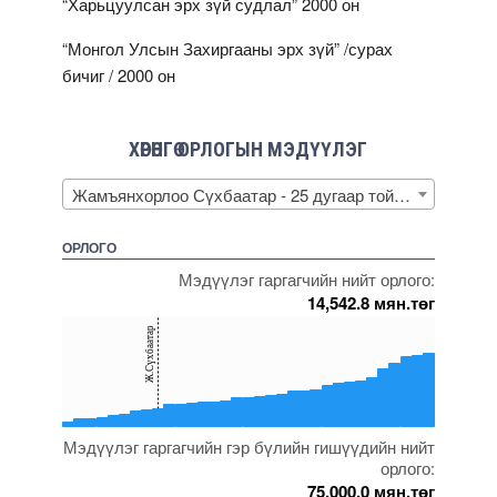
“Харьцуулсан эрх зүй судлал” 2000 он
“Монгол Улсын Захиргааны эрх зүй” /сурах
бичиг / 2000 он
ХӨРӨНГӨ ОРЛОГЫН МЭДҮҮЛЭГ
Жамъянхорлоо Сүхбаатар - 25 дугаар тойрог
ОРЛОГО
Мэдүүлэг гаргагчийн нийт орлого:
14,542.8 мян.төг
150
Ж.Сүхбаатар
100
50
0
Мэдүүлэг гаргагчийн гэр бүлийн гишүүдийн нийт
5000000000000005271704
5000000000000005271950
5000000000000005271947
5000000000000005271829
5000000000000005236607
орлого:
75,000.0 мян.төг