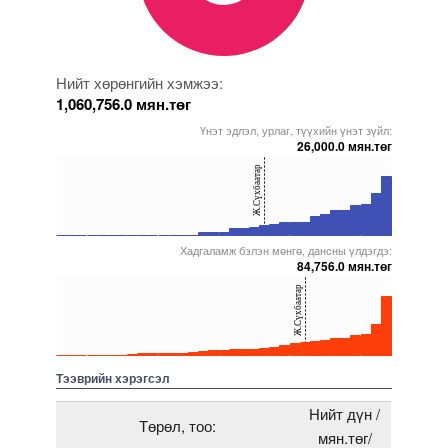
Нийт хөрөнгийн хэмжээ:
1,060,756.0 мян.төг
Үнэт эдлэл, урлаг, түүхийн үнэт зүйл:
26,000.0 мян.төг
40
Ж.Сүхбаатар
20
0
Хадгаламж бэлэн мөнгө, дансны үлдэгдэ:
5000000000000005272163
5000000000000005271705
5000000000000005271887
5000000000000005271697
5000000000000005271857
84,756.0 мян.төг
40
Ж.Сүхбаатар
20
0
5000000000000005272163
5000000000000005271704
5000000000000005229295
5000000000000005271829
5000000000000005272142
Тээврийн хэрэгсэл
Нийт дүн /
Төрөл, тоо:
мян.төг/