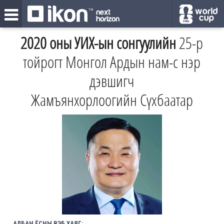
2020 оны УИХ-ын сонгуулийн
25-р
тойрогт Монгол Ардын нам-с нэр
дэвшигч
Жамъянхорлоогийн Сүхбаатар
АЛБАН ЁСНЫ ВЭБ ХАЯГ: