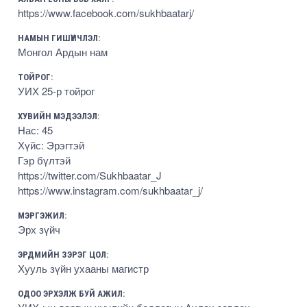
https://www.facebook.com/sukhbaatarj/
НАМЫН ГИШҮҮНЧЛЭЛ:
Монгол Ардын нам
ТОЙРОГ:
УИХ 25-р тойрог
ХУВИЙН МЭДЭЭЛЭЛ:
Нас: 45
Хүйс: Эрэгтэй
Гэр бүлтэй
https://twitter.com/Sukhbaatar_J
https://www.instagram.com/sukhbaatar_j/
МЭРГЭЖИЛ:
Эрх зүйч
ЭРДМИЙН ЗЭРЭГ ЦОЛ:
Хууль зүйн ухааны магистр
ОДОО ЭРХЭЛЖ БУЙ АЖИЛ: