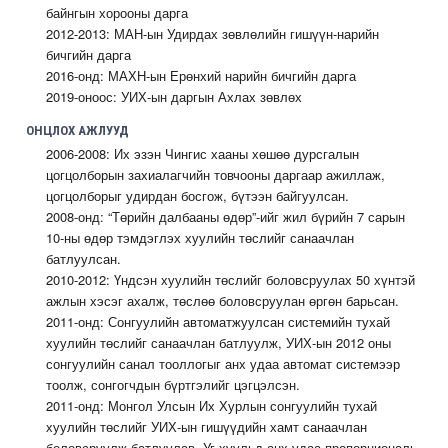
байнгын хорооны дарга
2012-2013: МАН-ын Удирдах зөвлөлийн гишүүн-нарийн
бичгийн дарга
2016-онд: МАХН-ын Ерөнхий нарийн бичгийн дарга
2019-оноос: УИХ-ын даргын Ахлах зөвлөх
ОНЦЛОХ АЖЛУУД
2006-2008: Их эзэн Чингис хааны хөшөө дурсгалын
цогцолборын захиалагчийн товчооны даргаар ажиллаж,
цогцолборыг удирдан босгож, бүтээн байгуулсан.
2008-онд: “Төрийн далбааны өдөр”-ийг жил бүрийн 7 сарын
10-ны өдөр тэмдэглэх хуулийн төслийг санаачлан
батлуулсан.
2010-2012: Үндсэн хуулийн төслийг боловсруулах 50 хүнтэй
ажлын хэсэг ахалж, төслөө боловсруулан өргөн барьсан.
2011-онд: Сонгуулийн автоматжуулсан системийн тухай
хуулийн төслийг санаачлан батлуулж, УИХ-ын 2012 оны
сонгуулийн санал тооллогыг анх удаа автомат системээр
тоолж, сонгогчдын бүртгэлийг цэгцэлсэн.
2011-онд: Монгол Улсын Их Хурлын сонгуулийн тухай
хуулийн төслийг УИХ-ын гишүүдийн хамт санаачлан
боловсруулж батлуулав. Уг хуульд анх удаа пропорциональ