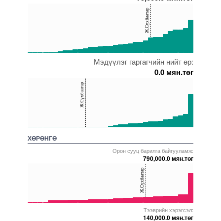
150
Ж.Сүхбаатар
100
50
0
Мэдүүлэг гаргагчийн нийт өр:
5000000000000005271889
5000000000000005272033
5000000000000005271950
5000000000000005272575
5000000000000005272143
0.0 мян.төг
150
Ж.Сүхбаатар
100
50
0
5000000000000005216177
5000000000000005271950
5000000000000005271702
5000000000000005272143
5000000000000005237254
ХӨРӨНГӨ
Орон сууц барилга байгууламж:
790,000.0 мян.төг
40
Ж.Сүхбаатар
20
0
Тээврийн хэрэгсэл:
5000000000000005272163
5000000000000005271845
5000000000000005271948
5000000000000005271829
5000000000000005271697
140,000.0 мян.төг