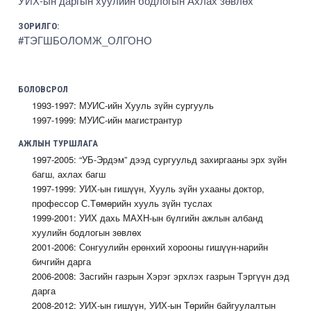
УИХ-ын даргын хуулийн бодлогын Ахлах зөвлөх
ЗОРИЛГО:
#ТЭГШБОЛОМЖ_ОЛГОНО
БОЛОВСРОЛ
1993-1997: МУИС-ийн Хууль зүйн сургууль
1997-1999: МУИС-ийн магистрантур
АЖЛЫН ТУРШЛАГА
1997-2005: “УБ-Эрдэм” дээд сургуульд захиргааны эрх зүйн
багш, ахлах багш
1997-1999: УИХ-ын гишүүн, Хууль зүйн ухааны доктор,
профессор С.Төмөрийн хууль зүйн туслах
1999-2001: УИХ дахь МАХН-ын бүлгийн ажлын албанд
хуулийн бодлогын зөвлөх
2001-2006: Сонгуулийн ерөнхий хорооны гишүүн-нарийн
бичгийн дарга
2006-2008: Засгийн газрын Хэрэг эрхлэх газрын Тэргүүн дэд
дарга
2008-2012: УИХ-ын гишүүн, УИХ-ын Төрийн байгуулалтын