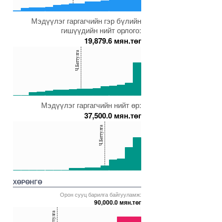
0
Мэдүүлэг гаргагчийн гэр бүлийн
00000000005271593
5000000000000005271811
5000000000000005272002
5000000000000005271655
гишүүдийн нийт орлого:
19,879.6 мян.төг
150
Ч.Баттулга
100
50
0
Мэдүүлэг гаргагчийн нийт өр:
00000000005272002
5000000000000005271593
5000000000000005271809
5000000000000005271847
37,500.0 мян.төг
150
Ч.Баттулга
100
50
0
00000000005272002
5000000000000005272092
5000000000000005271587
5000000000000005271655
ХӨРӨНГӨ
Орон сууц барилга байгууламж:
90,000.0 мян.төг
40
Ч.Баттулга