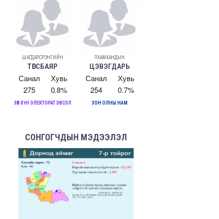
ШАГДАРСҮРЭНГИЙН
ЛХАМХАНДЫН
ТӨГСБАЯР
ЦЭВЭГДАРЬ
Санал
Хувь
Санал
Хувь
275
0.8%
254
0.7%
ЗӨВ ХҮН ЭЛЕКТОРАТ ЭВСЭЛ
ЗОН ОЛНЫ НАМ
СОНГОГЧДЫН МЭДЭЭЛЭЛ