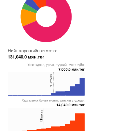
Нийт хөрөнгийн хэмжээ:
131,040.0 мян.төг
Үнэт эдлэл, урлаг, түүхийн үнэт зүйл:
7,000.0 мян.төг
40
Ч.Баттулга
20
0
Хадгаламж бэлэн мөнгө, дансны үлдэгдэ:
00000000005272092
5000000000000005271587
5000000000000005271593
5000000000000005271913
14,040.0 мян.төг
40
Ч.Баттулга
20
0