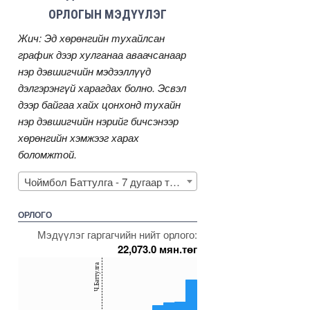
ОРЛОГЫН МЭДҮҮЛЭГ
Жич: Эд хөрөнгийн тухайлсан
график дээр хулганаа аваачсанаар
нэр дэвшигчийн мэдээллүүд
дэлгэрэнгүй харагдах болно. Эсвэл
дээр байгаа хайх цонхонд тухайн
нэр дэвшигчийн нэрийг бичсэнээр
хөрөнгийн хэмжээг харах
боломжтой.
Чоймбол Баттулга - 7 дугаар тойрог
ОРЛОГО
Мэдүүлэг гаргагчийн нийт орлого:
22,073.0 мян.төг
150
Ч.Баттулга
100
50