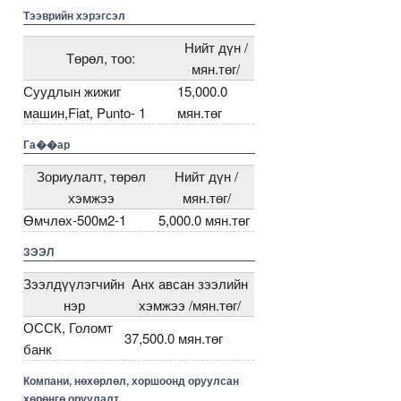
00000000005271913
5000000000000005271811
5000000000000005272016
5000000000000005271583
Тээврийн хэрэгсэл
Нийт дүн /
Төрөл, тоо:
мян.төг/
Суудлын жижиг
15,000.0
машин,Fiat, Punto- 1
мян.төг
Га��ар
Зориулалт, төрөл
Нийт дүн /
хэмжээ
мян.төг/
Өмчлөх-500м2-1
5,000.0 мян.төг
ЗЭЭЛ
Зээлдүүлэгчийн
Анх авсан зээлийн
нэр
хэмжээ /мян.төг/
ОССК, Голомт
37,500.0 мян.төг
банк
Компани, нөхөрлөл, хоршоонд оруулсан
хөрөнгө оруулалт