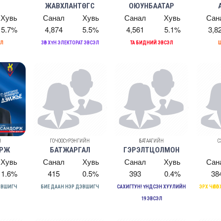
Н
ЖАВХЛАНТӨГС
ОЮУНБААТАР
Хувь
Санал
Хувь
Санал
Хувь
Сан
5.7%
4,874
5.5%
4,561
5.1%
3,8
ЭЛ
ЗӨВ ХҮН ЭЛЕКТОРАТ ЭВСЭЛ
ТА БИДНИЙ ЭВСЭЛ
Ш
Н
ГОЧООСҮРЭНГИЙН
БАТААГИЙН
С
ОРЖ
БАТЖАРГАЛ
ГЭРЭЛТЦОЛМОН
Хувь
Санал
Хувь
Санал
Хувь
Сан
1.6%
415
0.5%
393
0.4%
38
ДЭВШИГЧ
БИЕ ДААН НЭР ДЭВШИГЧ
САХИГТУН! ҮНДСЭН ХУУЛИЙН
ЭРХ ЧӨЛӨ
19 ЭВСЭЛ