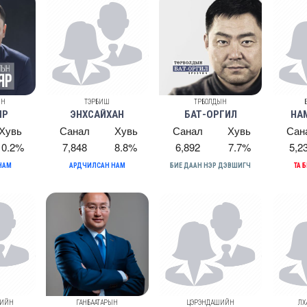
ЫН
ТЭРБИШ
ТӨРБОЛДЫН
ЯР
ЭНХСАЙХАН
БАТ-ОРГИЛ
НА
Хувь
Санал
Хувь
Санал
Хувь
Сан
10.2%
7,848
8.8%
6,892
7.7%
5,2
НАМ
АРДЧИЛСАН НАМ
БИЕ ДААН НЭР ДЭВШИГЧ
ТА 
РИЙН
ГАНБААТАРЫН
ЦЭРЭНДАШИЙН
ЛХ