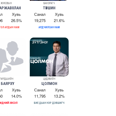
ЖУКОВЫН
БАНЗРАГЧ
АРЖАВХЛАН
ТҮВШИН
ал
Хувь
Санал
Хувь
06
26.5%
19,275
21.6%
ОЛ АРДЫН НАМ
АРДЧИЛСАН НАМ
ТӨМӨРДӨШИЙН
ЦЭДЭВИЙН
БАЯРХҮҮ
ЦОЛМОН
ал
Хувь
Санал
Хувь
60
14.0%
11,795
13.2%
БИДНИЙ ЭВСЭЛ
БИЕ ДААН НЭР ДЭВШИГЧ