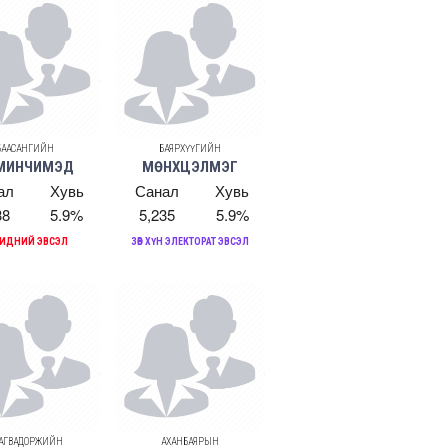
БААСАНГИЙН
БАЯРХҮҮГИЙН
МИНЧИМЭД
МӨНХЦЭЛМЭГ
ал
Хувь
Санал
Хувь
38
5.9%
5,235
5.9%
БИДНИЙ ЭВСЭЛ
ЗӨВ ХҮН ЭЛЕКТОРАТ ЭВСЭЛ
АГВАДОРЖИЙН
АХАНБАЯРЫН