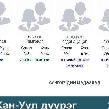
Н
МЯГМАРЫН
НАНЗАДДОРЖИЙН
ГАЛ
НЯМГЭРЭЛ
ЭРДЭНЭЦЭЦЭГ
ЛХ
Хувь
Санал
Хувь
Санал
Хувь
Сан
0.4%
345
0.4%
291
0.3%
26
НАМ
МОНГОЛЫН НОГООН НАМ
АРД ТҮМНИЙ ОЛОНХИЙН
АРД Т
ЗАСАГЛАЛ НАМ
З
СОНГОГЧДЫН МЭДЭЭЛЭЛ