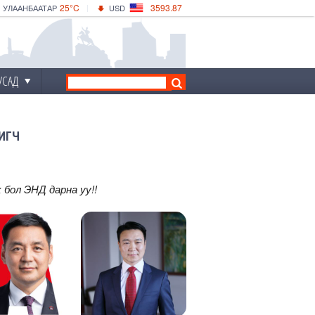
25°C
3593.87
УЛААНБААТАР
USD
|
29°C
ДАРХАН
532.66
CNY
26°C
ЭРДЭНЭТ
4141.04
EUR
УСАД
ШИГЧ
х бол
ЭНД
дарна уу!!