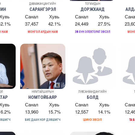
Н
ДАВААЖАНЦАНГИЙН
ТОГМИДЫН
ШИН
САРАНГЭРЭЛ
ДОРЖХАНД
АЛД
Хувь
Санал
Хувь
Санал
Хувь
Сан
42.1%
37,457
42.1%
24,449
27.5%
23,6
Н НАМ
МОНГОЛ АРДЫН НАМ
ЗӨВ ХҮН ЭЛЕКТОРАТ ЭВСЭЛ
МОНГ
ЭЛ
НЯМТАЙШИРЫН
ЛУВСАНВАНДАНГИЙН
ТАР
НОМТОЙБАЯР
БОЛД
Хувь
Санал
Хувь
Санал
Хувь
Сан
16.2%
13,960
15.7%
12,557
14.1%
12,4
ДЭВШИГЧ
БИЕ ДААН НЭР ДЭВШИГЧ
ШИНЭ ЭВСЭЛ
ТА 