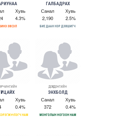
АРИУНАА
ГАЛБАДРАХ
ал
Хувь
Санал
Хувь
24
4.3%
2,190
2.5%
ИНЭ ЭВСЭЛ
БИЕ ДААН НЭР ДЭВШИГЧ
ЭРЧИНГИЙН
ДОВДОНГИЙН
ҮҮРЦАЙХ
ЭНХБОЛД
ал
Хувь
Санал
Хувь
4
0.4%
372
0.4%
ӨГ ХЭРЭГЖҮҮЛЭГЧ НАМ
МОНГОЛЫН НОГООН НАМ