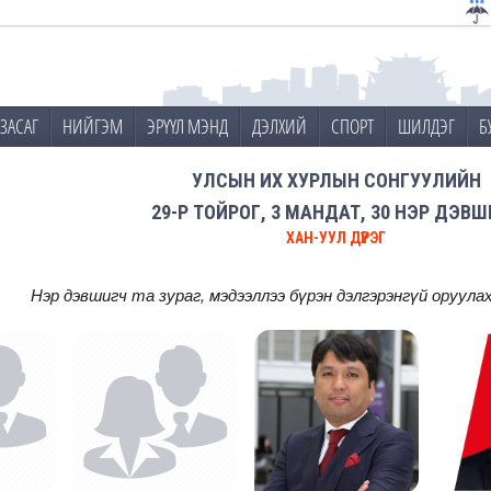
ЗАСАГ
НИЙГЭМ
ЭРҮҮЛ МЭНД
ДЭЛХИЙ
СПОРТ
ШИЛДЭГ
Б
УЛСЫН ИХ ХУРЛЫН СОНГУУЛИЙН
29-Р ТОЙРОГ, 3 МАНДАТ, 30 НЭР ДЭВ
ХАН-УУЛ ДҮҮРЭГ
Нэр дэвшигч та зураг, мэдээллээ бүрэн дэлгэрэнгүй оруула