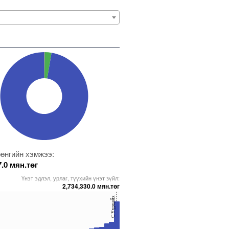
өнгийн хэмжээ:
7.0 мян.төг
Үнэт эдлэл, урлаг, түүхийн үнэт зүйл:
2,734,330.0 мян.төг
С.Үүрцайх