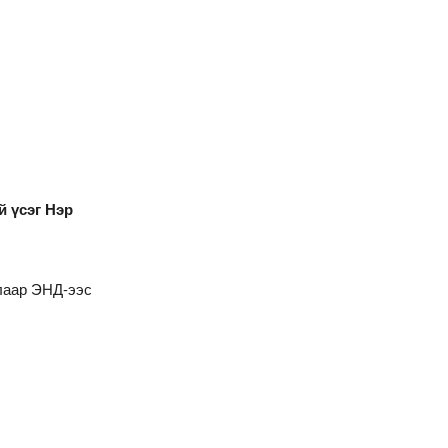
й үсэг Нэр
алаар
ЭНД
-ээс