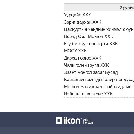
Хуулий
Үүрцайх ХХК
Зориг дархан ХХК
Цахиуртын хөндийн хиймэл оюун
Ворлд Ойл Монгол ХХК
Юү би хаус проперти ХХК
МЭСҮ ХХК
Дархан өргөө ХХК
Чалк голен групп ХХК
Эзэнт монгол засаг Бусад
Байгалийн амьтдыг хайрлъя Буса
Монгол Уламжлалт найрамдлын н
Нэйшнл нью аксис ХХК