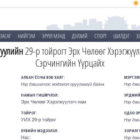
ЗАСАГ
НИЙГЭМ
ЭРҮҮЛ МЭНД
ДЭЛХИЙ
СПОРТ
ШИЛДЭГ
Б
гуулийн
29-р тойрогт Эрх Чөлөөг Хэрэгжүүл
Сэрчингийн Үүрцайх
АЛБАН ЁСНЫ ВЭБ ХАЯГ:
МЭРГЭЖ
Нэр дэвшигчээс мэдээлэл оруулаагүй байна
Нэр дэв
НАМЫН ГИШҮҮНЧЛЭЛ:
ЭРДМИЙ
Эрх Чөлөөг Хэрэгжүүлэгч нам
Нэр дэв
ТОЙРОГ:
ОДОО Э
УИХ 29-р тойрог
Нэр дэв
ХУВИЙН МЭДЭЭЛЭЛ:
ЗОРИЛГ
Нас:
Нэр дэв