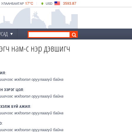
17°C
3593.87
УЛААНБААТАР
USD
|
22°C
ДАРХАН
532.66
CNY
17°C
ЭРДЭНЭТ
4141.04
EUR
УСАД
эгч нам-с нэр дэвшигч
ИЛ:
шигчээс мэдээлэл оруулаагүй байна
Н ЗЭРЭГ ЦОЛ:
шигчээс мэдээлэл оруулаагүй байна
РХЭЛЖ БУЙ АЖИЛ:
шигчээс мэдээлэл оруулаагүй байна
О:
шигчээс мэдээлэл оруулаагүй байна