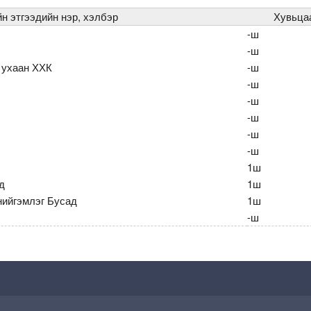
н этгээдийн нэр, хэлбэр
Хувьца
-ш
-ш
 ухаан ХХК
-ш
-ш
-ш
-ш
-ш
-ш
1ш
д
1ш
ийгэмлэг Бусад
1ш
-ш