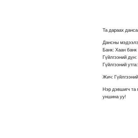
Та дараах данс
Дансны мэдээлэ
Банк: Хаан банк
Гүйлгээний дүн:
Гүйлгээний утга
Жич: Гүйлгээний
Нэр дэвшигч та 
уншина уу!