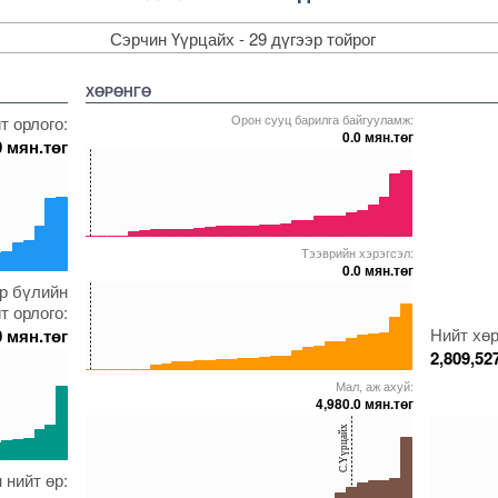
Сэрчин Үүрцайх - 29 дүгээр тойрог
ХӨРӨНГӨ
Орон сууц барилга байгууламж:
т орлого:
0.0 мян.төг
0 мян.төг
40
20
0
Тээврийн хэрэгсэл:
5000000000000005271975
5000000000000005271664
5000000000000005271590
5000000000000005271585
5000000000000005229297
0.0 мян.төг
40
эр бүлийн
05241515
0000000000005237249
т орлого:
20
Нийт хөр
0 мян.төг
2,809,52
0
Мал, аж ахуй:
5000000000000005271975
5000000000000005271921
5000000000000005271933
5000000000000005271581
5000000000000005237251
4,980.0 мян.төг
40
40
С.Үүрцайх
20
20
 нийт өр:
05271579
0000000000005218260