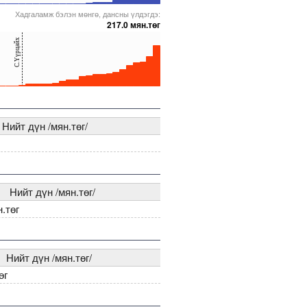
Хадгаламж бэлэн мөнгө, дансны үлдэгдэ:
64
00000005237249
5000000000000005271933
5000000000000005272179
5000000000000005271579
217.0 мян.төг
С.Үүрцайх
64
00000005271924
5000000000000005241515
5000000000000005271832
5000000000000005218260
Нийт дүн /мян.төг/
Нийт дүн /мян.төг/
н.төг
Нийт дүн /мян.төг/
өг