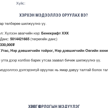
Хүйс:
ХЭРХЭН МЭДЭЭЛЛЭЭ ОРУУЛАХ ВЭ?
аар төлбөрөө шилжүүлнэ үү.
л: Хүлээн авагчийн нэр:
Бенекрафт ХХК
 Данс:
5014421665
(төгрөгийн данс)
330,000₮
:
Утас, Нэр дэвшигчийн тойрог, Нэр дэвшигчийн Овгийн эхни
 утга дээр холбоо барих утсаа заавал бичиж шилжүүлнэ үү.
мэдээллээ дэлгэрэнгүй оруулах нь ямар давуу талтай болох т
ХӨРӨНГӨ ОРЛОГЫН МЭДҮҮЛЭГ