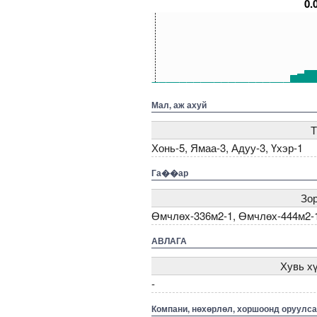
0.
150
100
50
0
5000000000000005271975
5000000000000005271924
5000000000000005271728
50000000000000
500
Мал, аж ахуй
Т
Хонь-5, Ямаа-3, Адуу-3, Үхэр-1
Га��ар
Зо
Өмчлөх-336м2-1, Өмчлөх-444м2-
АВЛАГА
Хувь хү
-
Компани, нөхөрлөл, хоршоонд оруулса