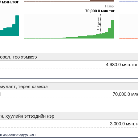
0 мян.төг
0
0
Газар:
5000000000000005272179
5000000000000005271832
5000000000000005271728
5000000000000005237251
5000000000000005272018
50000000000000052716
50000000
70,000.0 мян.төг
40
40
С.Үүрцайх
20
20
0
0
05271652
0000000000005271579
5000000000000005271664
5000000000000005271924
5000000000000005241515
5000000000000005271933
5000000000000005271652
50000000000000052716
50000000
өрөл, тоо хэмжээ
4,980.0 мян.төг
риулалт, төрөл хэмжээ
1
70,000.0 мя
н, хуулийн этгээдийн нэр
3,000.0 мян.т
н хөрөнгө оруулалт