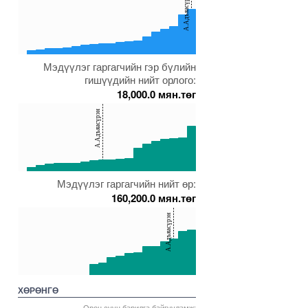
А.Адъяасүрэн
100
50
0
Мэдүүлэг гаргагчийн гэр бүлийн
00000000005272099
5000000000000005272030
5000000000000005271693
5000000000000005228389
гишүүдийн нийт орлого:
18,000.0 мян.төг
150
А.Адъяасүрэн
100
50
0
Мэдүүлэг гаргагчийн нийт өр:
00000000005271695
5000000000000005271997
5000000000000005271691
5000000000000005272030
160,200.0 мян.төг
150
А.Адъяасүрэн
100
50
0
00000000005271695
5000000000000005271691
5000000000000005271689
5000000000000005271693
ХӨРӨНГӨ
Орон сууц барилга байгууламж: