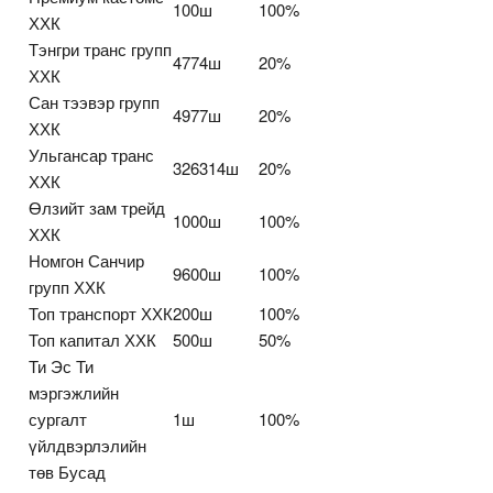
100ш
100%
ХХК
Тэнгри транс групп
4774ш
20%
ХХК
Сан тээвэр групп
4977ш
20%
ХХК
Ульгансар транс
326314ш
20%
ХХК
Өлзийт зам трейд
1000ш
100%
ХХК
Номгон Санчир
9600ш
100%
групп ХХК
Топ транспорт ХХК
200ш
100%
Топ капитал ХХК
500ш
50%
Ти Эс Ти
мэргэжлийн
сургалт
1ш
100%
үйлдвэрлэлийн
төв Бусад