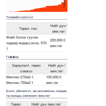
А.Адъяасүрэн
20
0
00000000005271691
5000000000000005272000
5000000000000005228405
5000000000000005228389
Тээврийн хэрэгсэл
Нийт дүн /
Төрөл, тоо:
мян.төг/
Жийп болон туулах
220,000.0
чадвар өндөр,Lexus, 570-
мян.төг
1
Га��ар
Зориулалт, төрөл
Нийт дүн /
хэмжээ
мян.төг/
Өмчлөх-270м2-1,
100,000.0
Өмчлөх-750м2-1
мян.төг
Бэлэг, үйлчилгээ , өв залгамжлал, хандив,
туслалцаа, хөнгөлөлт /мян.төг/
Төрөл
Нийт дүн /мян.төг/