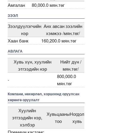
Амгалан
80,000.0 мян.төг
ЗЭЭЛ
Зээлдүүлэгчийн
Анх авсан зээлийн
нэр
хэмжээ /мян.төг/
Хаан банк
160,200.0 мян.төг
АВЛАГА
Хувь хүн, хуулийн
Нийт дүн /
этгээдийн нэр
мян.төг/
800,000.0
-
мян.төг
Компани, нөхөрлөл, хоршоонд оруулсан
хөрөнгө оруулалт
Хуулийн
Хувьцааны
Ногдол
этгээдийн нэр,
тоо
хувь
хэлбэр
Премиум кастомс