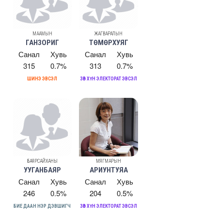
МААМЫН
ЖАГВАРАЛЫН
ГАНЗОРИГ
ТӨМӨРХУЯГ
Санал
Хувь
Санал
Хувь
315
0.7%
313
0.7%
ШИНЭ ЭВСЭЛ
ЗӨВ ХҮН ЭЛЕКТОРАТ ЭВСЭЛ
БАЯРСАЙХАНЫ
МЯГМАРЫН
УУГАНБАЯР
АРИУНТУЯА
Санал
Хувь
Санал
Хувь
246
0.5%
204
0.5%
БИЕ ДААН НЭР ДЭВШИГЧ
ЗӨВ ХҮН ЭЛЕКТОРАТ ЭВСЭЛ