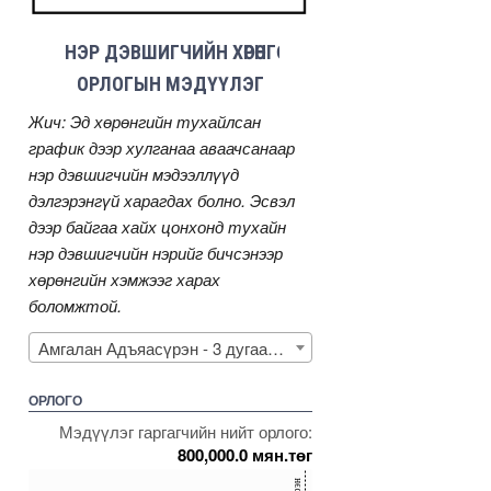
НЭР ДЭВШИГЧИЙН ХӨРӨНГӨ
ОРЛОГЫН МЭДҮҮЛЭГ
Жич: Эд хөрөнгийн тухайлсан
график дээр хулганаа аваачсанаар
нэр дэвшигчийн мэдээллүүд
дэлгэрэнгүй харагдах болно. Эсвэл
дээр байгаа хайх цонхонд тухайн
нэр дэвшигчийн нэрийг бичсэнээр
хөрөнгийн хэмжээг харах
боломжтой.
Амгалан Адъяасүрэн - 3 дугаар тойрог
ОРЛОГО
Мэдүүлэг гаргагчийн нийт орлого:
800,000.0 мян.төг
150