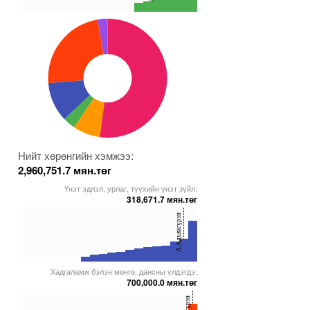
0
00000000005271820
5000000000000005271693
5000000000000005228389
5000000000000005271944
Нийт хөрөнгийн хэмжээ:
2,960,751.7 мян.төг
Үнэт эдлэл, урлаг, түүхийн үнэт зүйл:
318,671.7 мян.төг
40
А.Адъяасүрэн
20
0
Хадгаламж бэлэн мөнгө, дансны үлдэгдэ:
00000000005271820
5000000000000005271688
5000000000000005272030
5000000000000005271689
700,000.0 мян.төг
40