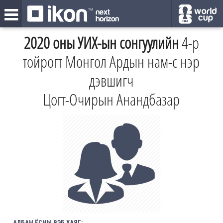
2020 оны УИХ-ын сонгуулийн
4-р
тойрогт Монгол Ардын нам-с нэр
дэвшигч
Цогт-Очирын Анандбазар
АЛБАН ЁСНЫ ВЭБ ХАЯГ: