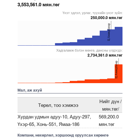
3,553,561.0 мян.төг
Үнэт эдлэл, урлаг, түүхийн үнэт зүйл:
250,000.0 мян.төг
40
Ц.Анандбазар
20
0
Хадгаламж бэлэн мөнгө, дансны үлдэгдэ:
5000000000000005271772
5000000000000005271946
5000000000000005271640
5000000000000005271743
5000000000000005272045
2,734,361.0 мян.төг
40
Ц.Анандбазар
20
0
5000000000000005271642
5000000000000005272082
5000000000000005271643
5000000000000005272217
5000000000000005271640
Мал, аж ахуй
Нийт дүн /
Төрөл, тоо хэмжээ
мян.төг/
Хурдан удмын адуу-10, Адуу-297,
569,200.0
Үхэр-65, Хонь-551, Ямаа-186
мян.төг
Компани, нөхөрлөл, хоршоонд оруулсан хөрөнгө