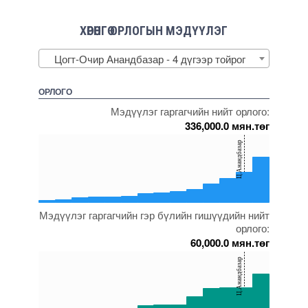
ХӨРӨНГӨ ОРЛОГЫН МЭДҮҮЛЭГ
Цогт-Очир Анандбазар - 4 дүгээр тойрог
ОРЛОГО
Мэдүүлэг гаргагчийн нийт орлого:
336,000.0 мян.төг
150
Ц.Анандбазар
100
50
0
Мэдүүлэг гаргагчийн гэр бүлийн гишүүдийн нийт
5000000000000005271953
5000000000000005272082
5000000000000005271743
5000000000000005271946
5000000000000005272045
орлого:
60,000.0 мян.төг
150
Ц.Анандбазар
100
50