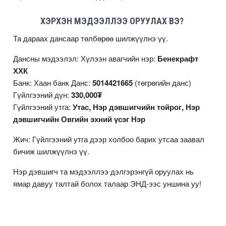
ХЭРХЭН МЭДЭЭЛЛЭЭ ОРУУЛАХ ВЭ?
Та дараах дансаар төлбөрөө шилжүүлнэ үү.
Дансны мэдээлэл: Хүлээн авагчийн нэр:
Бенекрафт
ХХК
Банк: Хаан банк Данс:
5014421665
(төгрөгийн данс)
Гүйлгээний дүн:
330,000₮
Гүйлгээний утга:
Утас, Нэр дэвшигчийн тойрог, Нэр
дэвшигчийн Овгийн эхний үсэг Нэр
Жич: Гүйлгээний утга дээр холбоо барих утсаа заавал
бичиж шилжүүлнэ үү.
Нэр дэвшигч та мэдээллээ дэлгэрэнгүй оруулах нь
ямар давуу талтай болох талаар
ЭНД
-ээс уншина уу!