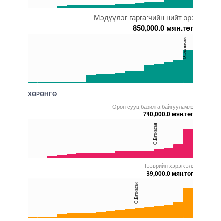
0
Мэдүүлэг гаргагчийн нийт өр:
5000000000000005272009
5000000000000005228363
5000000000000005271833
5000000000000005235009
5000000000000005272011
5000000000000005218255
850,000.0 мян.төг
150
О.Батнасан
100
50
0
5000000000000005272009
5000000000000005236937
5000000000000005235009
5000000000000005271916
5000000000000005217482
5000000000000005271856
ХӨРӨНГӨ
Орон сууц барилга байгууламж:
740,000.0 мян.төг
40
О.Батнасан
20
0
Тээврийн хэрэгсэл:
5000000000000005272009
5000000000000005271795
5000000000000005236937
5000000000000005272011
5000000000000005272090
5000000000000005218255
89,000.0 мян.төг
40
О.Батнасан
20
0