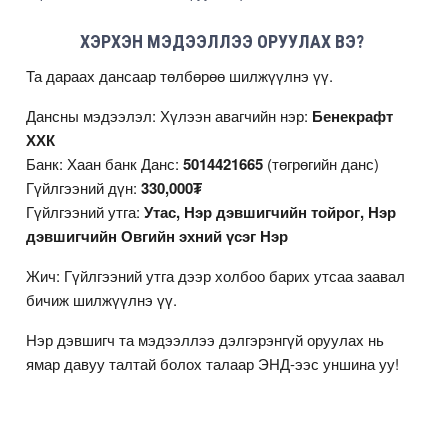
ХЭРХЭН МЭДЭЭЛЛЭЭ ОРУУЛАХ ВЭ?
Та дараах дансаар төлбөрөө шилжүүлнэ үү.
Дансны мэдээлэл: Хүлээн авагчийн нэр:
Бенекрафт
ХХК
Банк: Хаан банк Данс:
5014421665
(төгрөгийн данс)
Гүйлгээний дүн:
330,000₮
Гүйлгээний утга:
Утас, Нэр дэвшигчийн тойрог, Нэр
дэвшигчийн Овгийн эхний үсэг Нэр
Жич: Гүйлгээний утга дээр холбоо барих утсаа заавал
бичиж шилжүүлнэ үү.
Нэр дэвшигч та мэдээллээ дэлгэрэнгүй оруулах нь
ямар давуу талтай болох талаар
ЭНД
-ээс уншина уу!