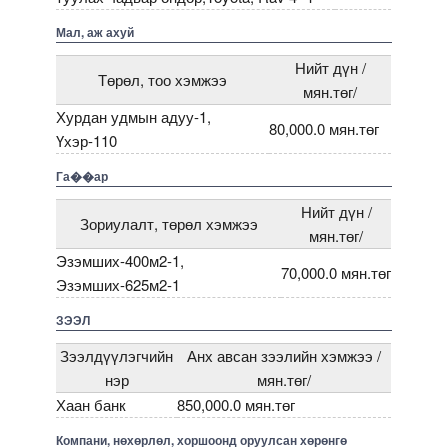
Мал, аж ахуй
Нийт дүн /
Төрөл, тоо хэмжээ
мян.төг/
Хурдан удмын адуу-1,
80,000.0 мян.төг
Үхэр-110
Га��ар
Нийт дүн /
Зориулалт, төрөл хэмжээ
мян.төг/
Эзэмших-400м2-1,
70,000.0 мян.төг
Эзэмших-625м2-1
ЗЭЭЛ
Зээлдүүлэгчийн
Анх авсан зээлийн хэмжээ /
нэр
мян.төг/
Хаан банк
850,000.0 мян.төг
Компани, нөхөрлөл, хоршоонд оруулсан хөрөнгө