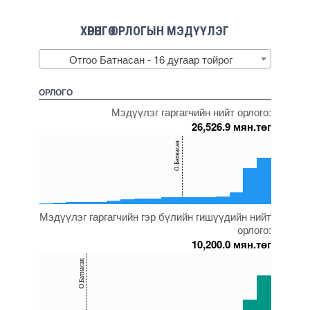
ХӨРӨНГӨ ОРЛОГЫН МЭДҮҮЛЭГ
Отгоо Батнасан - 16 дугаар тойрог
ОРЛОГО
Мэдүүлэг гаргагчийн нийт орлого:
26,526.9 мян.төг
150
О.Батнасан
100
50
0
Мэдүүлэг гаргагчийн гэр бүлийн гишүүдийн нийт
5000000000000005271856
5000000000000005272129
5000000000000005271788
5000000000000005217482
5000000000000005271833
5000000000000005271858
орлого:
10,200.0 мян.төг
150
О.Батнасан
100
50