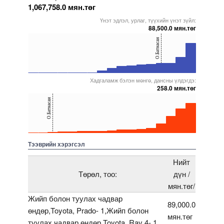
1,067,758.0 мян.төг
Үнэт эдлэл, урлаг, түүхийн үнэт зүйл:
88,500.0 мян.төг
40
О.Батнасан
20
0
Хадгаламж бэлэн мөнгө, дансны үлдэгдэ:
5000000000000005272009
5000000000000005271795
5000000000000005271927
5000000000000005236937
5000000000000005271916
5000000000000005218255
258.0 мян.төг
40
О.Батнасан
20
0
5000000000000005272009
5000000000000005272090
5000000000000005271833
5000000000000005271788
5000000000000005272011
5000000000000005271927
Тээврийн хэрэгсэл
Нийт
Төрөл, тоо:
дүн /
мян.төг/
Жийп болон туулах чадвар
89,000.0
өндөр,Toyota, Prado- 1,Жийп болон
мян.төг
туулах чадвар өндөр,Toyota, Rav 4- 1