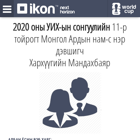
2020 оны УИХ-ын сонгуулийн
11-р
тойрогт Монгол Ардын нам-с нэр
дэвшигч
Хархүүгийн Мандахбаяр
АЛБАН ЁСНЫ ВЭБ ХАЯГ: