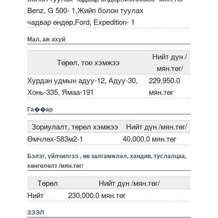
Benz, G 500- 1,Жийп болон туулах
чадвар өндөр,Ford, Expedition- 1
Мал, аж ахуй
Нийт дүн /
Төрөл, тоо хэмжээ
мян.төг/
Хурдан удмын адуу-12, Адуу-30,
229,950.0
Хонь-335, Ямаа-191
мян.төг
Га��ар
Зориулалт, төрөл хэмжээ
Нийт дүн /мян.төг/
Өмчлөх-583м2-1
40,000.0 мян.төг
Бэлэг, үйлчилгээ , өв залгамжлал, хандив, туслалцаа,
хөнгөлөлт /мян.төг/
Төрөл
Нийт дүн /мян.төг/
Нийт
230,000.0 мян.төг
ЗЭЭЛ