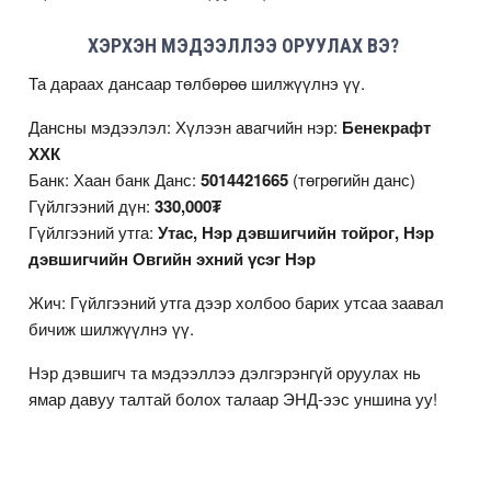
ХЭРХЭН МЭДЭЭЛЛЭЭ ОРУУЛАХ ВЭ?
Та дараах дансаар төлбөрөө шилжүүлнэ үү.
Дансны мэдээлэл: Хүлээн авагчийн нэр:
Бенекрафт
ХХК
Банк: Хаан банк Данс:
5014421665
(төгрөгийн данс)
Гүйлгээний дүн:
330,000₮
Гүйлгээний утга:
Утас, Нэр дэвшигчийн тойрог, Нэр
дэвшигчийн Овгийн эхний үсэг Нэр
Жич: Гүйлгээний утга дээр холбоо барих утсаа заавал
бичиж шилжүүлнэ үү.
Нэр дэвшигч та мэдээллээ дэлгэрэнгүй оруулах нь
ямар давуу талтай болох талаар
ЭНД
-ээс уншина уу!