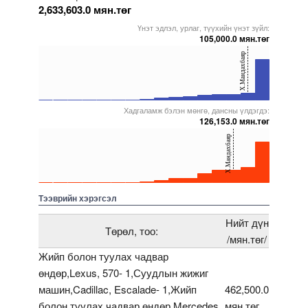
2,633,603.0 мян.төг
Үнэт эдлэл, урлаг, түүхийн үнэт зүйл:
105,000.0 мян.төг
40
Х.Мандахбаяр
20
0
Хадгаламж бэлэн мөнгө, дансны үлдэгдэ:
5000000000000005272135
5000000000000005271733
5000000000000005271571
5000000000000005271862
5000000000000005271963
5000000000000005271878
126,153.0 мян.төг
40
Х.Мандахбаяр
20
0
5000000000000005272135
5000000000000005271564
5000000000000005272136
5000000000000005271571
5000000000000005271963
5000000000000005271878
Тээврийн хэрэгсэл
Нийт дүн
Төрөл, тоо:
/мян.төг/
Жийп болон туулах чадвар
өндөр,Lexus, 570- 1,Суудлын жижиг
машин,Cadillac, Escalade- 1,Жийп
462,500.0
болон туулах чадвар өндөр,Mercedes
мян.төг