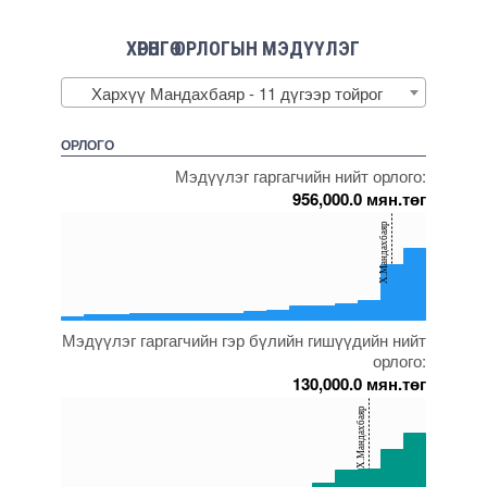
ХӨРӨНГӨ ОРЛОГЫН МЭДҮҮЛЭГ
Хархүү Мандахбаяр - 11 дүгээр тойрог
ОРЛОГО
Мэдүүлэг гаргагчийн нийт орлого:
956,000.0 мян.төг
150
Х.Мандахбаяр
100
50
0
Мэдүүлэг гаргагчийн гэр бүлийн гишүүдийн нийт
5000000000000005272135
5000000000000005271571
5000000000000005271733
5000000000000005233295
5000000000000005271964
5000000000000005271878
орлого:
130,000.0 мян.төг
150
Х.Мандахбаяр
100
50