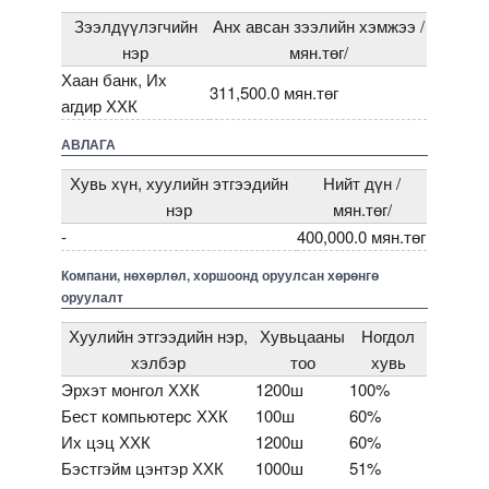
Зээлдүүлэгчийн
Анх авсан зээлийн хэмжээ /
нэр
мян.төг/
Хаан банк, Их
311,500.0 мян.төг
агдир ХХК
АВЛАГА
Хувь хүн, хуулийн этгээдийн
Нийт дүн /
нэр
мян.төг/
-
400,000.0 мян.төг
Компани, нөхөрлөл, хоршоонд оруулсан хөрөнгө
оруулалт
Хуулийн этгээдийн нэр,
Хувьцааны
Ногдол
хэлбэр
тоо
хувь
Эрхэт монгол ХХК
1200ш
100%
Бест компьютерс ХХК
100ш
60%
Их цэц ХХК
1200ш
60%
Бэстгэйм цэнтэр ХХК
1000ш
51%