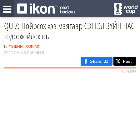
QUIZ: Нойрсох хэв маягаар СЭТГЭЛ ЗҮЙН НАС
тодорхойлох нь
Р.ТҮВШИН, IKON.MN
2020 ОНЫ 5 САРЫН 8
Share
: 31
Post
IKON.MN
0
/11
1
2
‹
3
›
4
Нойр хүрэхгүй эргэж хөрвөөдөг үү?
5
Үргэлж
6
Ихэнхдээ