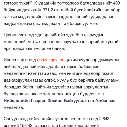
тогтоох тухай” 13 удаагийн тогтоолоор батлагдсан нийт 403
байршил дахь нийт 371.2 га талбай бүхий нийтийн эдэлбэр
газрын мэдээллийг Газрын нэгдмэл сангийн удирдлагын
нэгдсэн цахим системд нээлттэй байршуулжээ.
Цахим системд эдгээр нийтийн эдэлбэр газруудын
мэдээллийг устгах, өөрчлөлт оруулахаас сэргийлж тусгай
эрх, давхаргыг үүсгэсэн байна.
Ингэснээр иргэд
egazar.gov.mn
цахим хуудсаар дамжуулан
нийслэл дэх нийтийн эдэлбэр газрын байршлын
мэдээллийг нээлттэй авах, мөн нийтийн эдэлбэр газарт
давхардуулан газар олгох, хууль бус барилга байгууламж
баригдах болон нийтийн эдэлбэр газрыг зориулалтын
бусаар ашиглахаас хамгаалах нөхцөл бүрдлээ гэж
Нийслэлийн Газрын Зохион Байгуулалтын Албанаас
мэдээлэв.
Сануулахад нийслэлийн нутаг дэвсгэрт энэ онд 2,843
иргэний 156.42 га газрыг гэр бүлийн хэрэгцээний