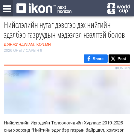
Нийслэлийн нутаг дэвсгэр дэх нийтийн
эдэлбэр газруудын мэдээлэл нээлттэй болов
Д.ЯНЖИНДУЛАМ, IKON.MN
2026 ОНЫ 7 САРЫН 9
Share
Post
IKON.MN
Нийслэлийн Иргэдийн Төлөөлөгчдийн Хурлаас 2019-2026
оны хооронд “Нийтийн эдэлбэр газрын байршил, хэмжээг