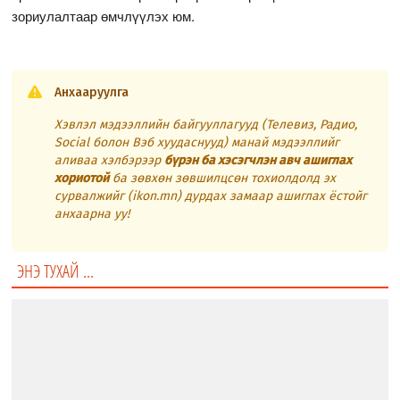
зориулалтаар өмчлүүлэх юм.
Анхааруулга
Хэвлэл мэдээллийн байгууллагууд (Телевиз, Радио,
Social болон Вэб хуудаснууд) манай мэдээллийг
аливаа хэлбэрээр
бүрэн ба хэсэгчлэн авч ашиглах
хориотой
ба зөвхөн зөвшилцсөн тохиолдолд эх
сурвалжийг (ikon.mn) дурдах замаар ашиглах ёстойг
анхаарна уу!
ЭНЭ ТУХАЙ ...