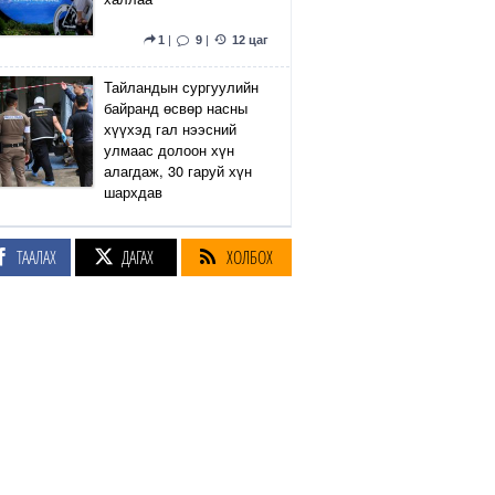
1
|
9
|
12 цаг
Тайландын сургуулийн
байранд өсвөр насны
хүүхэд гал нээсний
улмаас долоон хүн
алагдаж, 30 гаруй хүн
шархдав
4
|
13
|
12 цаг
ТААЛАХ
ДАГАХ
ХОЛБОХ
Екатеринбург хот дахь
Wildberries компанийн
агуулах Украины дроны
цохилтын улмаас
шатжээ
17
|
61
|
13 цаг
Элэгний өөхлөлт
оноштой бол ЗААВАЛ
УНШ