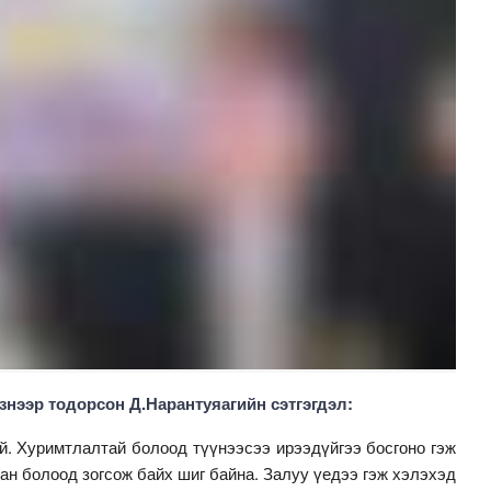
 эзнээр тодорсон Д.Нарантуяагийн сэтгэгдэл:
ай. Хуримтлалтай болоод түүнээсээ ирээдүйгээ босгоно гэж
тан болоод зогсож байх шиг байна. Залуу үедээ гэж хэлэхэд