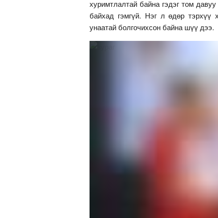
хуримтлалтай байна гэдэг том давуу
байхад гэмгүй. Нэг л өдөр тэрхүү 
унаатай болгочихсон байна шүү дээ.