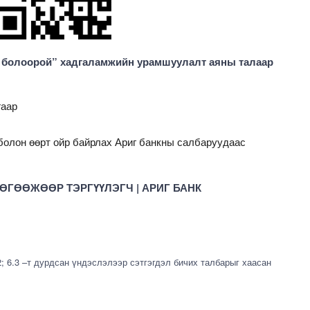
н болоорой” хадгаламжийн урамшуулалт аяны талаар
гаар
болон өөрт ойр байрлах Ариг банкны салбаруудаас
ГӨӨЖӨӨР ТЭРГҮҮЛЭГЧ | АРИГ БАНК
2; 6.3 –т дурдсан үндэслэлээр сэтгэгдэл бичих талбарыг хаасан