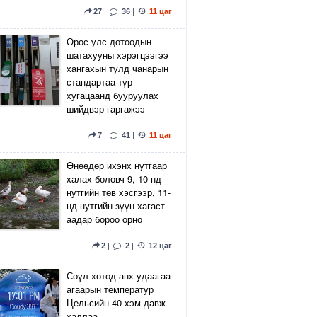
27
|
36
|
11 цаг
Орос улс дотоодын
шатахууны хэрэгцээгээ
хангахын тулд чанарын
стандартаа түр
хугацаанд бууруулах
шийдвэр гаргажээ
7
|
41
|
11 цаг
Өнөөдөр ихэнх нутгаар
халах боловч 9, 10-нд
нутгийн төв хэсгээр, 11-
нд нутгийн зүүн хагаст
аадар бороо орно
2
|
2
|
12 цаг
Сөүл хотод анх удаагаа
агаарын температур
Цельсийн 40 хэм давж
халлаа