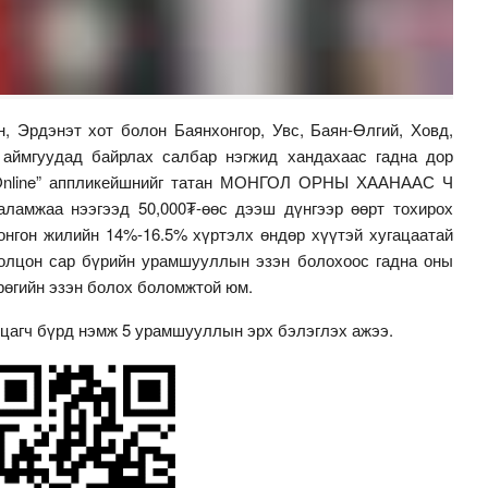
, Эрдэнэт хот болон Баянхонгор, Увс, Баян-Өлгий, Ховд,
 аймгуудад байрлах салбар нэгжид хандахаас гадна дор
 Online” аппликейшнийг татан МОНГОЛ ОРНЫ ХААНААС Ч
амжаа нээгээд 50,000₮-өөс дээш дүнгээр өөрт тохирох
онгон жилийн 14%-16.5% хүртэлх өндөр хүүтэй хугацаатай
олцон сар бүрийн урамшууллын эзэн болохоос гадна оны
рөгийн эзэн болох боломжтой юм.
лцагч бүрд нэмж 5 урамшууллын эрх бэлэглэх ажээ.