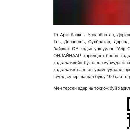
Та Ариг банкны Улаанбаатар, Дархан
Төв, Дорноговь, Сүхбаатар, Дорнод
байрлах QR кодыг уншуулан “Arig
ОНЛАЙНААР харилцагч болон хадгал
хадгаламжийн бүтээгдэхүүнүүдээс с
хадгаламж нээлгэн урамшуулалд ор
сүүлд супер шагнал буюу 100 сая төг
Мөн төрсөн өдөр нь тохиож буй хари