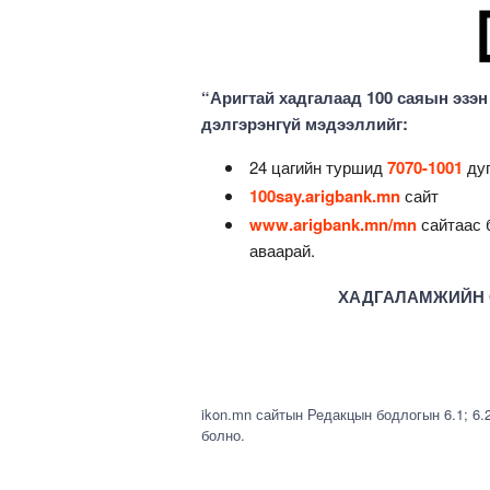
“Аригтай хадгалаад 100 саяын эзэ
дэлгэрэнгүй мэдээллийг:
24 цагийн туршид
7070-1001
ду
100say.arigbank.mn
сайт
www.arigbank.mn/mn
сайтаас 
аваарай.
ХАДГАЛАМЖИЙН Ө
ikon.mn сайтын Редакцын бодлогын 6.1; 6.
болно.