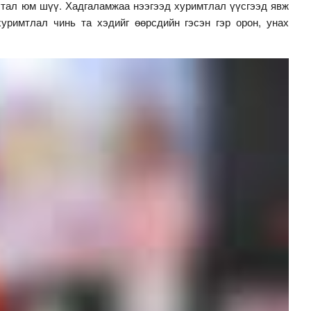
 тал юм шүү. Хадгаламжаа нээгээд хуримтлал үүсгээд явж
хуримтлал чинь та хэдийг өөрсдийн гэсэн гэр орон, унах