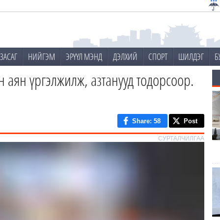
ЗАСАГ
НИЙГЭМ
ЭРҮҮЛ МЭНД
ДЭЛХИЙ
СПОРТ
ШИЛДЭГ
Б
 аян үргэлжилж, азтанууд тодорсоор.
Share
: 58
Post
СУРТАЛЧИЛГАА