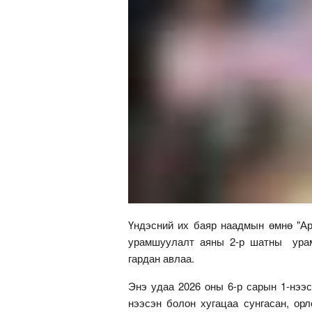
Үндэсний их баяр наадмын өмнө "Ар
урамшуулалт аяны 2-р шатны урам
гардан авлаа.
Энэ удаа 2026 оны 6-р сарын 1-нээ
нээсэн болон хугацаа сунгасан, ор