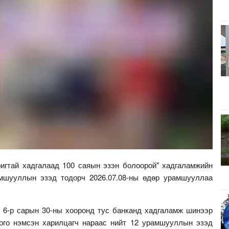
игтай хадгалаад 100 саяын эзэн болоорой" хадгаламжийн
шууллын эзэд тодорч 2026.07.08-ны өдөр урамшууллаа
с 6-р сарын 30-ны хооронд тус банканд хадгаламж шинээр
лого нэмсэн харилцагч нараас нийт 12 урамшууллын эзэд