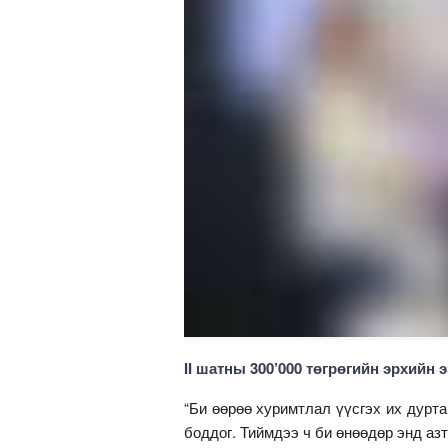
II шатны 300’000 төгрөгийн эрхийн
“Би өөрөө хуримтлал үүсгэх их дурт
боддог. Тиймдээ ч би өнөөдөр энд аз