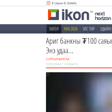
8 сарын 8, Бямба
ЭХЛЭЛ
FIFA 2026
УЛС ТӨР
ЭДИЙН 
Ариг банкны ₮100 саяын
Энэ удаа...
СУРТАЛЧИЛГАА
2026 ОНЫ 7 САРЫН 9