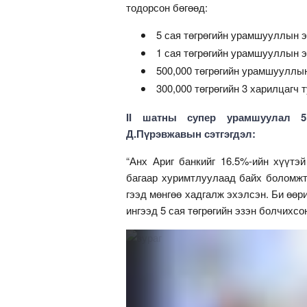
тодорсон бөгөөд:
5 сая төгрөгийн урамшууллын э
1 сая төгрөгийн урамшууллын 
500,000 төгрөгийн урамшууллын
300,000 төгрөгийн 3 харилцагч 
II шатны супер урамшуулал 5’
Д.Пүрэвжавын сэтгэгдэл:
“Анх Ариг банкийг 16.5%-ийн хүүтэй
багаар хуримтлуулаад байх боломжт
гээд мөнгөө хадгалж эхэлсэн. Би өөри
ингээд 5 сая төгрөгийн эзэн болчихсо