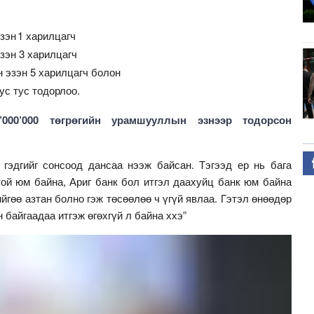
зэн 1 харилцагч
эзэн 3 харилцагч
 эзэн 5 харилцагч болон
тус тус тодорлоо.
000’000 төгрөгийн урамшууллын эзнээр тодорсон
 гэдгийг сонсоод дансаа нээж байсан. Тэгээд ер нь бага
ой юм байна, Ариг банк бол итгэл даахуйц банк юм байна
йгөө азтан болно гэж төсөөлөө ч үгүй явлаа. Гэтэл өнөөдөр
н байгаадаа итгэж өгөхгүй л байна ххэ”