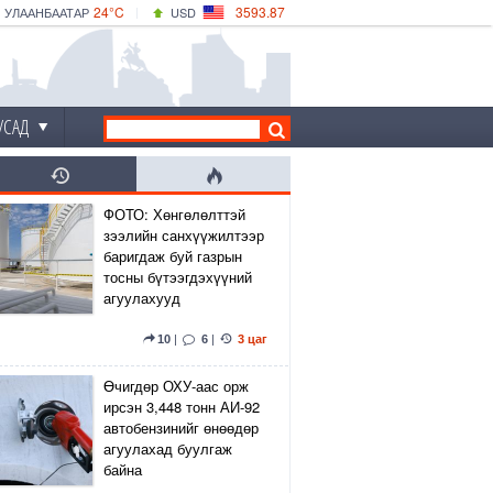
24°C
3593.87
УЛААНБААТАР
USD
|
25°C
ДАРХАН
532.66
CNY
22°C
ЭРДЭНЭТ
4141.04
EUR
УСАД
ФОТО: Хөнгөлөлттэй
зээлийн санхүүжилтээр
баригдаж буй газрын
тосны бүтээгдэхүүний
агуулахууд
10
|
6
|
3 цаг
Өчигдөр ОХУ-аас орж
ирсэн 3,448 тонн АИ-92
автобензинийг өнөөдөр
агуулахад буулгаж
байна