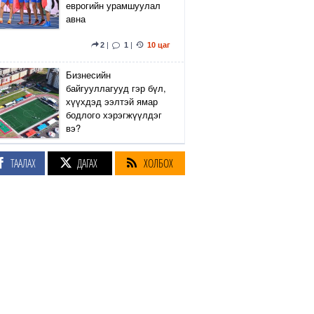
еврогийн урамшуулал
авна
2
|
1
|
10 цаг
Бизнесийн
байгууллагууд гэр бүл,
хүүхдэд ээлтэй ямар
бодлого хэрэгжүүлдэг
вэ?
5
|
2
|
10 цаг
ТААЛАХ
ДАГАХ
ХОЛБОХ
Сэтгүүлч Р.Эмүжин:
Талын Монголтой
хамтдаа хүчтэй л гэж
байна даа
360
|
11 цаг
Амралтын өдрүүдэд
Энхтайвны гүүрний
баруун, зүүн талын