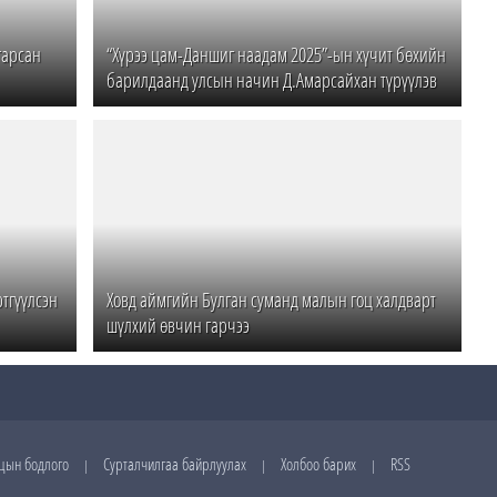
гарсан
“Хүрээ цам-Даншиг наадам 2025”-ын хүчит бөхийн
барилдаанд улсын начин Д.Амарсайхан түрүүлэв
тгүүлсэн
Ховд аймгийн Булган суманд малын гоц халдварт
шүлхий өвчин гарчээ
цын бодлого
Сурталчилгаа байрлуулах
Холбоо барих
RSS
|
|
|