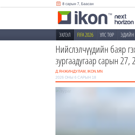
8 сарын 7, Баасан
ЭХЛЭЛ
FIFA 2026
УЛС ТӨР
ЭДИЙН 
Нийслэлчүүдийн баяр гэ
зургаадугаар сарын 27, 
Д.ЯНЖИНДУЛАМ, IKON.MN
2026 ОНЫ 6 САРЫН 18