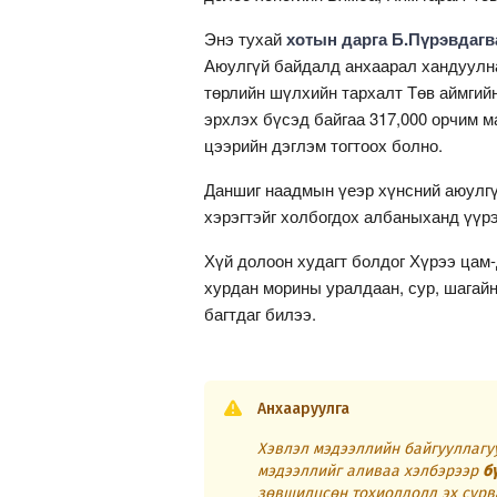
Энэ тухай
хотын дарга Б.Пүрэвдагв
Аюулгүй байдалд анхаарал хандуулна
төрлийн шүлхийн тархалт Төв аймгий
эрхлэх бүсэд байгаа 317,000 орчим 
цээрийн дэглэм тогтоох болно.
Даншиг наадмын үеэр хүнсний аюулгү
хэрэгтэйг холбогдох албаныханд үүрэг
Хүй долоон худагт болдог Хүрээ цам
хурдан морины уралдаан, сур, шагайн
багтдаг билээ.
Анхааруулга
Хэвлэл мэдээллийн байгууллагуу
мэдээллийг аливаа хэлбэрээр
б
зөвшилцсөн тохиолдолд эх сурв