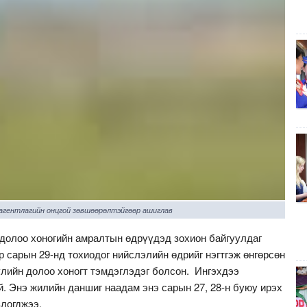
 агентлагийн онцгой зөвшөөрөлтэйгөөр ашиглав
долоо хоногийн амралтын өдрүүдэд зохион байгуулдаг
 сарын 29-нд тохиодог нийслэлийн өдрийг нэгтгэж өнгөрсөн
үлийн долоо хоногт тэмдэглэдэг болсон. Ингэхдээ
. Энэ жилийн даншиг наадам энэ сарын 27, 28-н буюу ирэх
влогджээ.