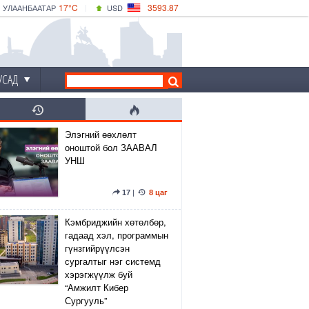
17°C
3593.87
УЛААНБААТАР
USD
|
22°C
ДАРХАН
532.66
CNY
17°C
ЭРДЭНЭТ
4141.04
EUR
УСАД
Элэгний өөхлөлт
оноштой бол ЗААВАЛ
УНШ
17
|
8 цаг
Кэмбриджийн хөтөлбөр,
гадаад хэл, программын
гүнзгийрүүлсэн
сургалтыг нэг системд
хэрэгжүүлж буй
“Амжилт Кибер
Сургууль”