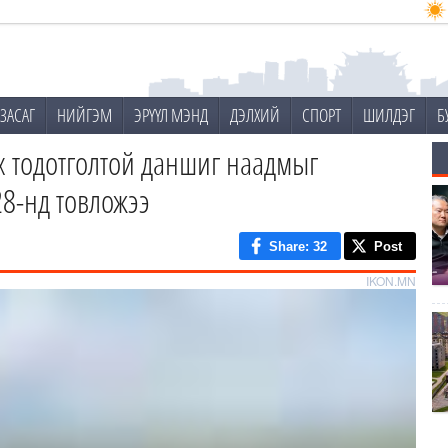
ЗАСАГ
НИЙГЭМ
ЭРҮҮЛ МЭНД
ДЭЛХИЙ
СПОРТ
ШИЛДЭГ
Б
х тодотголтой даншиг наадмыг
28-нд товложээ
Share
: 32
Post
IKON.MN