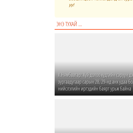
уу!
ЭНЭ ТУХАЙ ...
Х.Нямбаатар: Хүй долоо худгийн сэрүүн д
зургаадугаар сарын 28, 29-нд анх удаа б
нийслэлийн иргэдийн баярт урьж байна