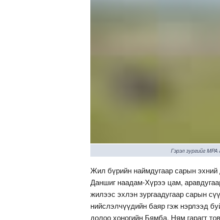
Гэрэл зургийг MPA
Жил бүрийн наймдугаар сарын эхний 
Даншиг наадам-Хүрээ цам, аравдугаар
жилээс эхлэн зургаадугаар сарын сү
нийслэлчүүдийн баяр гэж нэрлээд буй
долоо хоногийн Бямба, Ням гарагт то