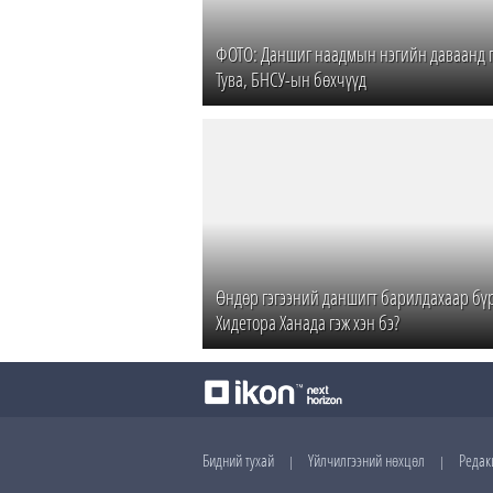
ФОТО: Даншиг наадмын нэгийн даваанд 
Тува, БНСУ-ын бөхчүүд
Өндөр гэгээний даншигт барилдахаар бүр
Хидетора Ханада гэж хэн бэ?
Бидний тухай
Үйлчилгээний нөхцөл
Редак
|
|