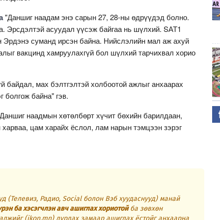
а
"Даншиг наадам энэ сарын 27, 28-ны өдрүүдэд болно.
. Эрсдэлтэй асуудал үүсэж байгаа нь шүлхий. SАТ1
н Эрдэнэ суманд ирсэн байна. Нийслэлийн мал аж ахуй
малыг вакцинд хамруулахгүй бол шүлхий тарчихвал хорио
й байдал, мах бэлтгэлтэй холбоотой ажлыг анхаарах
 болгож байна" гэв.
-Даншиг наадмын хөтөлбөрт хүчит бөхийн барилдаан,
 харваа, цам харайх ёслол, лам нарын тэмцээн зэрэг
д (Телевиз, Радио, Social болон Вэб хуудаснууд) манай
үрэн ба хэсэгчлэн авч ашиглах хориотой
ба зөвхөн
алжийг (ikon.mn) дурдах замаар ашиглах ёстойг анхаарна