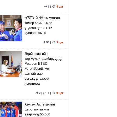
6
|
8 цаг
“УБТЗ” ХНН 16 мянган
төмөр замчныхаа
үндсэн цалинг 15
хувиар нэмнэ
53
|
9 цаг
Эдийн засгийн
тэргүүлэх салбаруудад
Pearson BTEC
хөтөлбөрийг үе
шаттайгаар
өргөжүүлэхээр
ярилцлаа
2
|
1
|
9 цаг
Хөнгөн Атлетикийн
Европын зарим
аваргууд 50,000