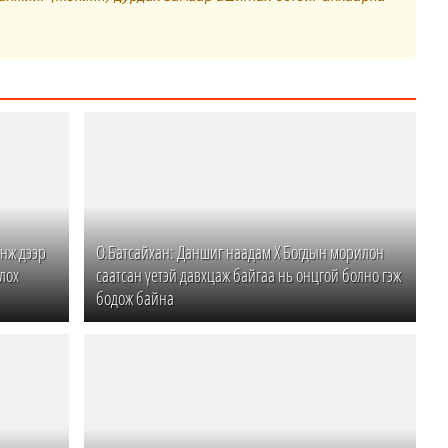
энж дээр
О.Батсайхан: Даншиг наадам Х Богдын морилон
олох
саатсан үетэй давхцаж байгаа нь онцгой болно гэж
бодож байна