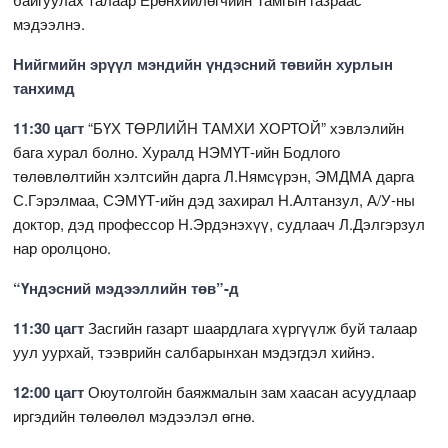
мэдээлнэ.
Нийгмийн эрүүл мэндийн үндэсний төвийн хурлын
танхимд
11:30 цагт
“БҮХ ТӨРЛИЙН ТАМХИ ХОРТОЙ” хэвлэлийн
бага хурал болно. Хуралд НЭМҮТ-ийн Бодлого
төлөвлөлтийн хэлтсийн дарга Л.Нямсүрэн, ЭМДМА дарга
С.Гэрэлмаа, СЭМҮТ-ийн дэд захирал Н.Алтанзул, А/У-ны
доктор, дэд профессор Н.Эрдэнэхүү, судлаач Л.Дэлгэрзул
нар оролцоно.
“Үндэсний мэдээллийн төв”-д
11:30 цагт
Засгийн газарт шаардлага хүргүүлж буй талаар
уул уурхай, тээврийн салбарынхан мэдэгдэл хийнэ.
12:00 цагт
Оюутолгойн баяжмалын зам хаасан асуудлаар
иргэдийн төлөөлөл мэдээлэл өгнө.