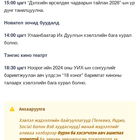
15:00 цагт
“Дэлхийн өрсөлдөх чадварын тайлан 2026”-ын үр
дүнг танилцуулна.
Новател зочид буудалд
14:00 цагт
Улаанбаатар Их Дуулгын хэвлэлийн бага хурал
болно.
Тэнгис кино театрт
18:30 цагт
Ноорог-ийн 2024 оны УИХ-ын сонгуулийг
баримтжуулан авч үлдсэн “18 хоног” баримтат киноны
талаарх хэвлэлийн бага хурал болно.
Анхааруулга
Хэвлэл мэдээллийн байгууллагууд (Телевиз, Радио,
Social болон Вэб хуудаснууд) манай мэдээллийг
аливаа хэлбэрээр
бүрэн ба хэсэгчлэн авч ашиглах
хориотой
ба зөвхөн зөвшилцсөн тохиолдолд эх