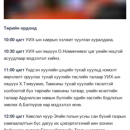
Төрийн ордонд
10:00 цагт
УИХ-ын хаврын ээлжит чуулган хуралдана.
10:30 цагт
УИХ-ын гишүүн О.Номинчимэг цаг үеийн ноцтой
асуудлаар мэдээлэл хийнэ.
11:00 цагт
Үндсэн хуулийн цэцийн тухай хуульд нэмэлт
өөрчлөлт оруулах тухай хуулийн төслийн талаар УИХ-ын
гишүүн Х.Тэмүүжин, Тамхины тухай хуулийн төсөлтэй
холбоотой бүх төрлийн тамхины татвар, үнийн өсөлтийн
талаар Ардчилсан намын бүлгийн эдийн засгийн бодлогын
зөвлөх А.Батпүрэв нар мэдээлэл өгнө.
12:00 цагт
Хөвсгөл нуур-Эгийн голын усны сан бүхий газрын
хамгаалалтын бүс дагуу их цэвэрлэгээний аян зохион
байгуулах талаар Ерөнхийлөгчийн Тамгын газраас