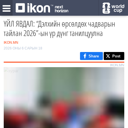
ҮЙЛ ЯВДАЛ: “Дэлхийн өрсөлдөх чадварын
тайлан 2026”-ын үр дүнг танилцуулна
IKON.MN
2026 ОНЫ 6 САРЫН 18
Share
Post
IKON.MN