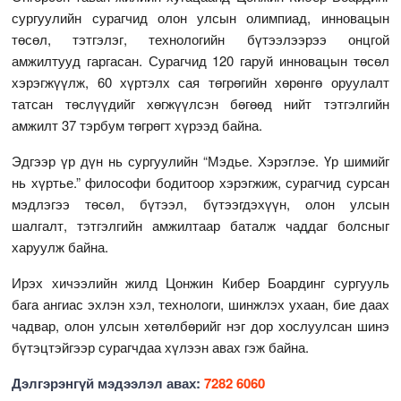
сургуулийн сурагчид олон улсын олимпиад, инновацын
төсөл, тэтгэлэг, технологийн бүтээлээрээ онцгой
амжилтууд гаргасан. Сурагчид 120 гаруй инновацын төсөл
хэрэгжүүлж, 60 хүртэлх сая төгрөгийн хөрөнгө оруулалт
татсан төслүүдийг хөгжүүлсэн бөгөөд нийт тэтгэлгийн
амжилт 37 тэрбум төгрөгт хүрээд байна.
Эдгээр үр дүн нь сургуулийн “Мэдье. Хэрэглэе. Үр шимийг
нь хүртье.” философи бодитоор хэрэгжиж, сурагчид сурсан
мэдлэгээ төсөл, бүтээл, бүтээгдэхүүн, олон улсын
шалгалт, тэтгэлгийн амжилтаар баталж чаддаг болсныг
харуулж байна.
Ирэх хичээлийн жилд Цонжин Кибер Боардинг сургууль
бага ангиас эхлэн хэл, технологи, шинжлэх ухаан, бие даах
чадвар, олон улсын хөтөлбөрийг нэг дор хослуулсан шинэ
бүтэцтэйгээр сурагчдаа хүлээн авах гэж байна.
Дэлгэрэнгүй мэдээлэл авах:
7282 6060