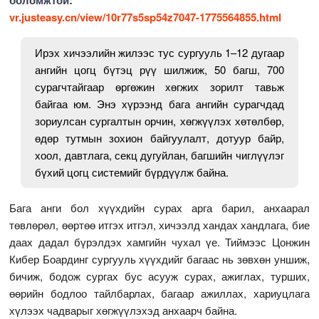
vr.justeasy.cn/view/10r77s5sp54z7047-1775564855.html
Ирэх хичээлийн жилээс тус сургууль 1–12 дугаар
ангийн цогц бүтэц рүү шилжиж, 50 багш, 700
сурагчтайгаар өргөжин хөгжих зорилт тавьж
байгаа юм. Энэ хүрээнд бага ангийн сурагчдад
зориулсан сургалтын орчин, хөгжүүлэх хөтөлбөр,
өдөр тутмын зохион байгуулалт, дотуур байр,
хоол, давтлага, секц дугуйлан, багшийн чиглүүлэг
бүхий цогц системийг бүрдүүлж байна.
Бага анги бол хүүхдийн сурах арга барил, анхаарал
төвлөрөл, өөртөө итгэх итгэл, хичээлд хандах хандлага, бие
даах дадал бүрэлдэх хамгийн чухал үе. Тиймээс Цонжин
Кибер Боардинг сургууль хүүхдийг багаас нь зөвхөн уншиж,
бичиж, бодож сургах бус асууж сурах, ажиглах, турших,
өөрийн бодлоо тайлбарлах, багаар ажиллах, хариуцлага
хүлээх чадварыг хөгжүүлэхэд анхаарч байна.