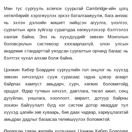
Мөн тус сургууль science суурьтай Cambridge-ийн цогц
хөтөлбөрийг хэрэгжүүлэх эрхээ баталгаажуулж, бага ангиас
нь эхлэн дэлхийн жишигт нийцсэн агуулга, үнэлгээ,
сургалтын арга зүйгээр сурагчдаа хөгжүүлэхээр бэлтгэлээ
хангаж байна. Энэ нь хүүхдүүдийг зөвхөн Монголын
боловсролын системээр хязгаарлахгүй, олон улсын
академик стандарттай уялдсан сургалтын орчинд багаас нь
бэлтгэх чухал алхам болж байна.
Цонжин Кибер Боардинг сургуулийн гол онцлог нь хүүхэд
зөвхөн хичээлдээ сууж сурахаас гадна цэвэр агаарт
байрлах кампуст амьдарч, сурч, хөгжих боломжтойд
оршдог. Өдөр тутмын хичээл, давтлага, төсөл ажил, секц
дугуйлан, уншлага, хооллолт, амралт, дотуур байрны
зохион байгуулалт бүгд нэг систем дотор явагддаг тул
хүүхэд цагийн зөв хуваарь, бие даах чадвар, хариуцлагатай
амьдрах дадлыг багаасаа төлөвшүүлэх боломжтой.
Өнгөрсөн таван жилийн хугацаанд Цонжин Кибер Боардинг