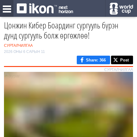
Цонжин Кибер Боардинг сургууль бүрэн
дунд сургууль болж өргөжлөө!
СУРТАЛЧИЛГАА
2026 ОНЫ 6 САРЫН 11
Share
: 366
Post
СУРТАЛЧИЛГАА