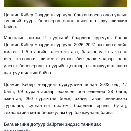
Цонжин Кибер Боардинг сургууль бага ангиасаа олон улсын
түвшний суурь боловсрол олгох шинэ шат руу шилжиж
байна.
Монголын анхны IT суурьтай боардинг сургууль болох
Цонжин Кибер Боардинг сургууль 2026–2027 оны хичээлийн
жилээс 1–5-р ангийн элсэлтээ авч, бага ангиас нь эхлэн
хэл, технологи, шинжлэх ухаан, бие даах чадвар, олон
улсын боловсролын суурийг цогцоор нь хөгжүүлэх шинэ
шат руу шилжиж байна.
Цонжин Кибер Боардинг сургуулийн аялал 2022 онд 17
багш, 69 сурагчтайгаар эхэлсэн бол өнөөдөр 38 багш,
ажилтан, 260 сурагчтай болж, эхний таван жилийнхээ
туршлага, сургалтын систем, боардинг орчны бүтэц,
технологийн хөтөлбөрөө улам бүр бэхжүүлээд байна.
Бага ангийн дотуур байртай эндээс танилцах
боломжтой: