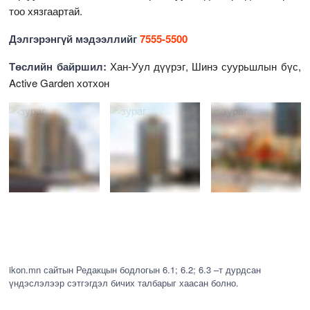
тоо хязгаартай.
Дэлгэрэнгүй мэдээллийг
7555-5500
Төслийн байршил:
Хан-Уул дүүрэг, Шинэ суурьшлын бүс,
Active Garden хотхон
ikon.mn сайтын Редакцын бодлогын 6.1; 6.2; 6.3 –т дурдсан
үндэслэлээр сэтгэгдэл бичих талбарыг хаасан болно.