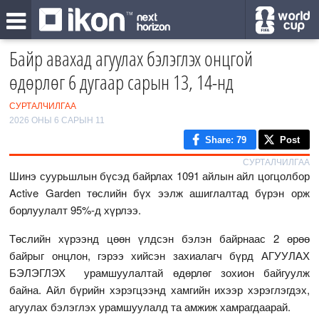
Байр авахад агуулах бэлэглэх онцгой
өдөрлөг 6 дугаар сарын 13, 14-нд
СУРТАЛЧИЛГАА
2026 ОНЫ 6 САРЫН 11
Share
: 79
Post
СУРТАЛЧИЛГАА
Шинэ суурьшлын бүсэд байрлах 1091 айлын айл цогцолбор
Active Garden төслийн бүх ээлж ашиглалтад бүрэн орж
борлуулалт 95%-д хүрлээ.
Төслийн хүрээнд цөөн үлдсэн бэлэн байрнаас 2 өрөө
байрыг онцлон, гэрээ хийсэн захиалагч бүрд АГУУЛАХ
БЭЛЭГЛЭХ урамшуулалтай өдөрлөг зохион байгуулж
байна. Айл бүрийн хэрэгцээнд хамгийн ихээр хэрэглэгдэх,
агуулах бэлэглэх урамшуулалд та амжиж хамрагдаарай.