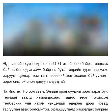
Өдөрлөгийн хүрээнд зөвхөн 61.31 мкв 2 өрөө байрыг онцолж
байгаа бөгөөд энэхүү байр нь бүтэн өдрийн турш нар үзэх
харууц, цэлгэр том тагт, өрөөний зөв зохион байгуулалт
зэрэг онцлох олон давуу талуудтай.
Та Ипотек, Ногоон зээл, Энгийн орон сууцны зээл зэрэг бүх
төрлийн зээлд хамрагдахаас гадна, өөрт тохирсон
төлбөрийн уян хатан нөхцөлийг өдөрлөг дээр ирээд
гаргуулан авах боломжтой. Урамшуулалд хамрагдах байрны