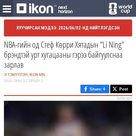
ХУУЧИРСАН МЭДЭЭ: 2026/06/02-НД НИЙТЛЭГДСЭН
NBA-гийн од Стеф Көрри Хятадын "Li Ning"
брэндтэй урт хугацааны гэрээ байгуулснаа
зарлав
Э.ТЭМҮҮЛЭН, IKON.MN
2026 ОНЫ 6 САРЫН 2
Share
: 4
Post
IKON.MN