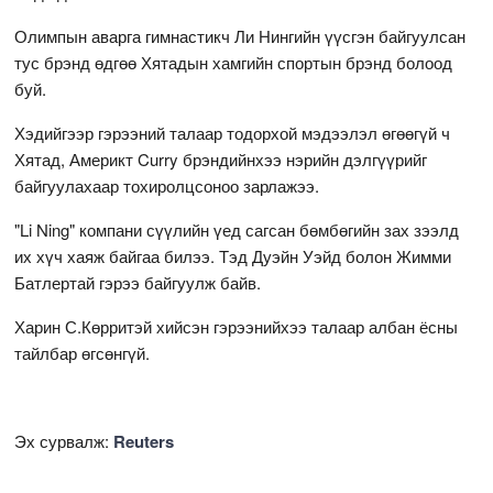
Олимпын аварга гимнастикч Ли Нингийн үүсгэн байгуулсан
тус брэнд өдгөө Хятадын хамгийн спортын брэнд болоод
буй.
Хэдийгээр гэрээний талаар тодорхой мэдээлэл өгөөгүй ч
Хятад, Америкт Curry брэндийнхээ нэрийн дэлгүүрийг
байгуулахаар тохиролцсоноо зарлажээ.
"Li Ning" компани сүүлийн үед сагсан бөмбөгийн зах зээлд
их хүч хаяж байгаа билээ. Тэд Дуэйн Уэйд болон Жимми
Батлертай гэрээ байгуулж байв.
Харин С.Көрритэй хийсэн гэрээнийхээ талаар албан ёсны
тайлбар өгсөнгүй.
Эх сурвалж:
Reuters