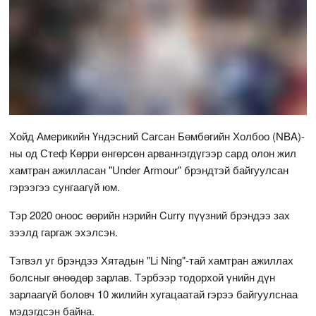
Хойд Америкийн Үндэсний Сагсан Бөмбөгийн Холбоо (NBA)-
ны од Стеф Көрри өнгөрсөн арваннэгдүгээр сард олон жил
хамтран ажилласан "Under Armour" брэндтэй байгуулсан
гэрээгээ сунгаагүй юм.
Тэр 2020 оноос өөрийн нэрийн Curry пүүзний брэндээ зах
зээлд гаргаж эхэлсэн.
Тэгвэл уг брэндээ Хятадын "Li Ning"-тай хамтран ажиллах
болсныг өнөөдөр зарлав. Тэрбээр тодорхой үнийн дүн
зарлаагүй боловч 10 жилийн хугацаатай гэрээ байгуулснаа
мэдэгдсэн байна.