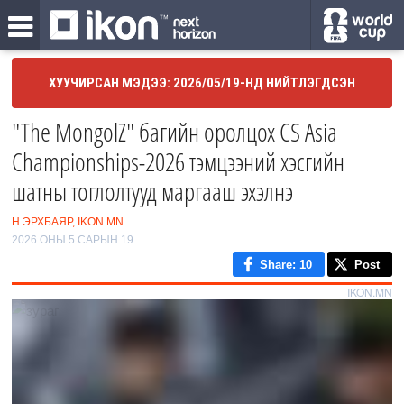
ХУУЧИРСАН МЭДЭЭ: 2026/05/19-НД НИЙТЛЭГДСЭН
"The MongolZ" багийн оролцох CS Asia
Championships-2026 тэмцээний хэсгийн
шатны тоглолтууд маргааш эхэлнэ
Н.ЭРХБАЯР, IKON.MN
2026 ОНЫ 5 САРЫН 19
Share
: 10
Post
IKON.MN