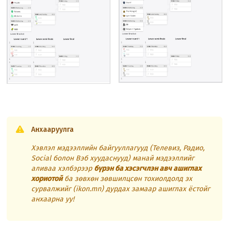
Анхааруулга
Хэвлэл мэдээллийн байгууллагууд (Телевиз, Радио,
Social болон Вэб хуудаснууд) манай мэдээллийг
аливаа хэлбэрээр
бүрэн ба хэсэгчлэн авч ашиглах
хориотой
ба зөвхөн зөвшилцсөн тохиолдолд эх
сурвалжийг (ikon.mn) дурдах замаар ашиглах ёстойг
анхаарна уу!