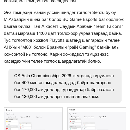
хожигдвол тэмцээнээс хасагдах юм.
Энэ тэмцээнд манай улсын шилдэг тоглогч Senzu буюу
М.Азбаярын шинэ баг болох BC.Game Esports баг оролцож
байгаа билээ. Тэд А хэсэгт Саудын Арабын "Team Falcons"
багтай маргааш 14:00 цагт тоглохоор учраа таараад байна.
Тус тоглолтод хожвол Playoffs шатанд шалгарахын төлөө
АНУ-ын "M80" болон Бразилын "paiN Gaming" багийн аль
хожсонтой нь тоглоно. Харин хожигдвол тэмцээнээс
хасагдахгүйн төлөө тоглох шаардлагатай болно.
CS Asia Championships 2026 тэмцээнд түрүүлсэн
баг 400 мянган ам.доллар, дэд байрт шалгарсан
баг 170,000 ам.доллар, гуравдугаар байр эзэлсэн
баг 130,000 ам.долларын шагнал авах юм.