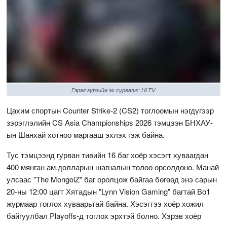
Гэрэл зургийн эх сурвалж: HLTV
Цахим спортын Counter Strike-2 (CS2) тоглоомын нэгдүгээр
зэрэглэлийн CS Asia Championships 2026 тэмцээн БНХАУ-
ын Шанхай хотноо маргааш эхлэх гэж байна.
Тус тэмцээнд гурван тивийн 16 баг хоёр хэсэгт хуваагдан
400 мянган ам.долларын шагналын төлөө өрсөлдөнө. Манай
улсаас "The MongolZ" баг оролцож байгаа бөгөөд энэ сарын
20-ны 12:00 цагт Хятадын "Lynn Vision Gaming" багтай Во1
журмаар тоглох хуваарьтай байна. Хэсэгтээ хоёр хожил
байгуулбал Playoffs-д тоглох эрхтэй болно. Хэрэв хоёр