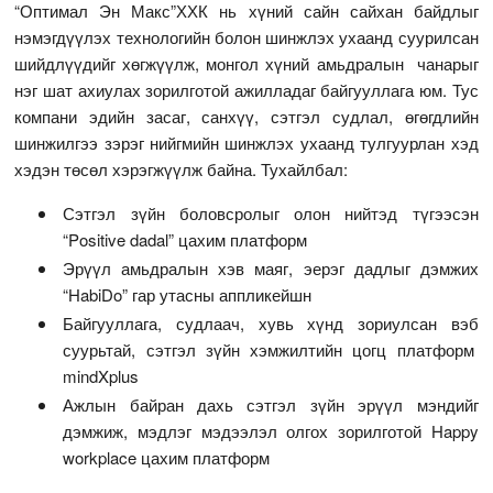
“Оптимал Эн Макс”ХХК нь хүний сайн сайхан байдлыг
нэмэгдүүлэх технологийн болон шинжлэх ухаанд суурилсан
шийдлүүдийг хөгжүүлж, монгол хүний амьдралын чанарыг
нэг шат ахиулах зорилготой ажилладаг байгууллага юм. Тус
компани эдийн засаг, санхүү, сэтгэл судлал, өгөгдлийн
шинжилгээ зэрэг нийгмийн шинжлэх ухаанд тулгуурлан хэд
хэдэн төсөл хэрэгжүүлж байна. Тухайлбал:
Сэтгэл зүйн боловсролыг олон нийтэд түгээсэн
“Positive dadal” цахим платформ
Эрүүл амьдралын хэв маяг, эерэг дадлыг дэмжих
“HabiDo” гар утасны аппликейшн
Байгууллага, судлаач, хувь хүнд зориулсан вэб
суурьтай, сэтгэл зүйн хэмжилтийн цогц платформ
mindXplus
Ажлын байран дахь сэтгэл зүйн эрүүл мэндийг
дэмжиж, мэдлэг мэдээлэл олгох зорилготой Happy
workplace цахим платформ