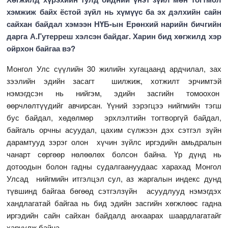
хэмжиж байх ёстой зүйл нь хүмүүс ба эх дэлхийн сайн
сайхан байдал хэмээн НҮБ-ын Ерөнхий нарийн бичгийн
дарга А.Гутерреш хэлсэн байдаг. Харин бид хөгжилд хэр
ойрхон байгаа вэ?
Монгол Улс сүүлийн 30 жилийн хугацаанд ардчилал, зах
зээлийн эдийн засагт шилжиж, хотжилт эрчимтэй
нэмэгдсэн нь нийгэм, эдийн засгийн томоохон
өөрчлөлтүүдийг авчирсан. Үүний зэрэгцээ нийгмийн тэгш
бус байдал, хөдөлмөр эрхлэлтийн тогтворгүй байдал,
байгаль орчны асуудал, цахим сүлжээн дэх сэтгэл зүйн
дарамтууд зэрэг олон хүчин зүйлс иргэдийн амьдралын
чанарт сөргөөр нөлөөлөх болсон байна. Үр дүнд нь
дотоодын болон гадны судалгаануудаас харахад Монгол
Улсад нийгмийн итгэлцэл сул, аз жаргалын индекс дунд
түвшинд байгаа бөгөөд сэтгэлзүйн асуудлууд нэмэгдэх
хандлагатай байгаа нь бид эдийн засгийн хөгжлөөс гадна
иргэдийн сайн сайхан байдалд анхаарах шаардлагатайг
харуулж байна.