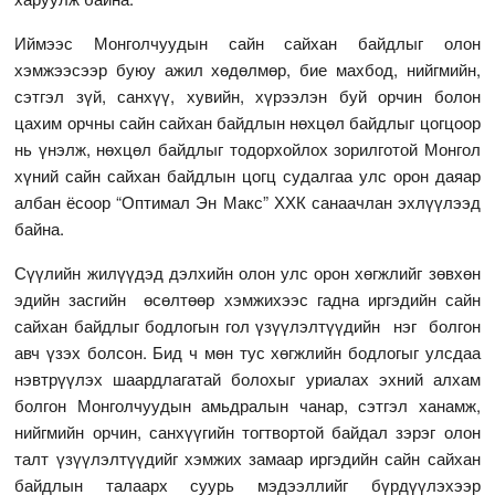
Иймээс Монголчуудын сайн сайхан байдлыг олон
хэмжээсээр буюу ажил хөдөлмөр, бие махбод, нийгмийн,
сэтгэл зүй, санхүү, хувийн, хүрээлэн буй орчин болон
цахим орчны сайн сайхан байдлын нөхцөл байдлыг цогцоор
нь үнэлж, нөхцөл байдлыг тодорхойлох зорилготой Монгол
хүний сайн сайхан байдлын цогц судалгаа улс орон даяар
албан ёсоор “Оптимал Эн Макс” ХХК санаачлан эхлүүлээд
байна.
Сүүлийн жилүүдэд дэлхийн олон улс орон хөгжлийг зөвхөн
эдийн засгийн өсөлтөөр хэмжихээс гадна иргэдийн сайн
сайхан байдлыг бодлогын гол үзүүлэлтүүдийн нэг болгон
авч үзэх болсон. Бид ч мөн тус хөгжлийн бодлогыг улсдаа
нэвтрүүлэх шаардлагатай болохыг уриалах эхний алхам
болгон Монголчуудын амьдралын чанар, сэтгэл ханамж,
нийгмийн орчин, санхүүгийн тогтвортой байдал зэрэг олон
талт үзүүлэлтүүдийг хэмжих замаар иргэдийн сайн сайхан
байдлын талаарх суурь мэдээллийг бүрдүүлэхээр