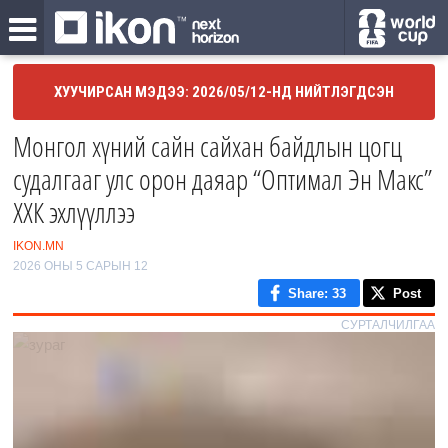
ХУУЧИРСАН МЭДЭЭ: 2026/05/12-НД НИЙТЛЭГДСЭН
Монгол хүний сайн сайхан байдлын цогц
судалгааг улс орон даяар “Оптимал Эн Макс”
ХХК эхлүүллээ
IKON.MN
2026 ОНЫ 5 САРЫН 12
Share
: 33
Post
СУРТАЛЧИЛГАА