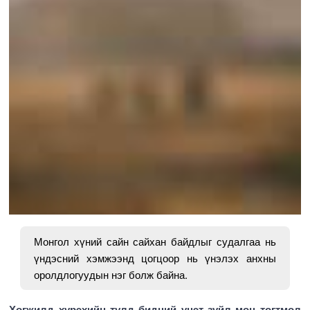
Монгол хүний сайн сайхан байдлыг судалгаа нь
үндэсний хэмжээнд цогцоор нь үнэлэх анхны
оролдлогуудын нэг болж байна.
Хөгжилд хүрэхийн тулд бидний үнэт зүйл мөн тогтмол