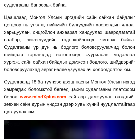
судалгааны баг зорьж байна.
Цаашлаад Монгол Улсын иргэдийн сайн сайхан байдлыг
цогцоор нь үнэлж, нийгмийн бүлгүүдийн хоорондын ялгааг
харьцуулан, онцгойлон анхаарал хандуулах шаардлагатай
салбар, чиглэлүүдийг тодорхойлоход чиглэж байна.
Судалгааны үр дүн нь бодлого боловсруулагчид болон
шийдвэр гаргагчдад нотолгоонд суурилсан мэдээлэл
хүргэж, сайн сайхан байдлыг дэмжсэн бодлого, шийдвэрийг
боловсруулахад эерэг нөлөө үзүүлэх ач холбогдолтой юм.
Судалгаанд 18 ба түүнээс дээш насны Монгол Улсын иргэд
хамрагдах боломжтой бөгөөд цахим судалгааны платформ
болох
www.mindXplus.com
сайтаар дамжуулан өгөгдлийг
зөвхөн сайн дурын үндсэн дээр хувь хүний нууцлалтайгаар
цуглуулах юм.