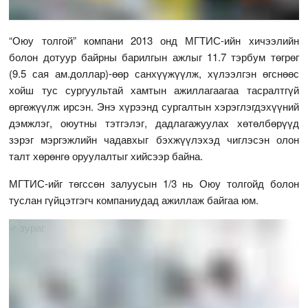
“Оюу толгой” компани 2013 онд МГТИС-ийн хичээлийн
болон дотуур байрны барилгын ажлыг 11.7 тэрбум төгрөг
(9.5 сая ам.доллар)-өөр санхүүжүүлж, хүлээлгэн өгснөөс
хойш тус сургуультай хамтын ажиллагаагаа тасралтгүй
өргөжүүлж ирсэн. Энэ хүрээнд сургалтын хэрэглэгдэхүүний
дэмжлэг, оюутны тэтгэлэг, дадлагажуулах хөтөлбөрүүд
зэрэг мэргэжлийн чадавхыг бэхжүүлэхэд чиглэсэн олон
талт хөрөнгө оруулалтыг хийсээр байна.
МГТИС-ийг төгссөн залуусын 1/3 нь Оюу толгойд болон
туслан гүйцэтгэгч компаниудад ажиллаж байгаа юм.