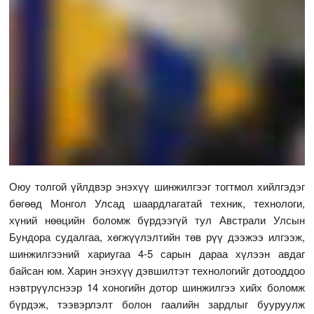
Оюу толгой үйлдвэр энэхүү шинжилгээг тогтмол хийлгэдэг
бөгөөд Монгол Улсад шаардлагатай техник, технологи,
хүний нөөцийн боломж бүрдээгүй тул Австрали Улсын
Бундора судалгаа, хөгжүүлэлтийн төв рүү дээжээ илгээж,
шинжилгээний хариугаа 4-5 сарын дараа хүлээн авдаг
байсан юм. Харин энэхүү дэвшилтэт технологийг дотооддоо
нэвтрүүлснээр 14 хоногийн дотор шинжилгээ хийх боломж
бүрдэж, тээвэрлэлт болон гаалийн зардлыг бууруулж