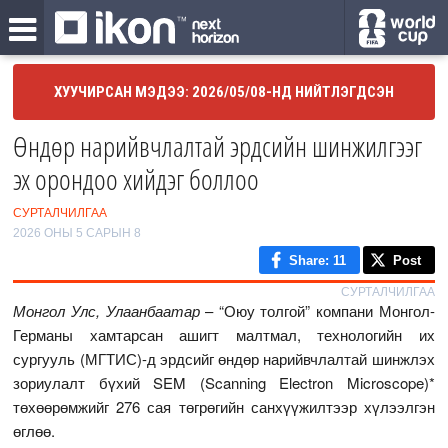
ХУУЧИРСАН МЭДЭЭ: 2026/05/08-НД НИЙТЛЭГДСЭН
Өндөр нарийвчлалтай эрдсийн шинжилгээг
эх орондоо хийдэг боллоо
СУРТАЛЧИЛГАА
2026 ОНЫ 5 САРЫН 8
Share
: 11
Post
СУРТАЛЧИЛГАА
Монгол Улс, Улаанбаатар
– “Оюу толгой” компани Монгол-
Германы хамтарсан ашигт малтмал, технологийн их
сургууль (МГТИС)-д эрдсийг өндөр нарийвчлалтай шинжлэх
зориулалт бүхий SEM (Scanning Electron Microscope)*
төхөөрөмжийг 276 сая төгрөгийн санхүүжилтээр хүлээлгэн
өглөө.