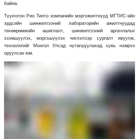
байна.
Түүнчлэн Рио Тинто компанийн мэргэжилтнүүд МГТИС-ийн
эрдсийн шинжилгээний лабораторийн ажилтнуудад
төхөөрөмжийн ашиглалт, шинжилгээний аргачлалыг
эзэмшүүлэх, мэргэшүүлэх чиглэлээр сургалт явуулж,
технологийг Монгол Улсад нутагшуулахад хувь нэмрээ
оруулсан юм.