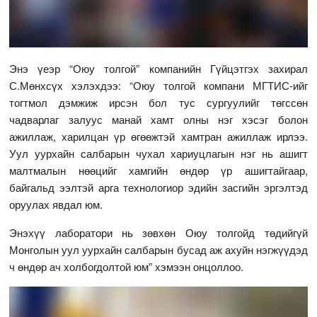
Энэ үеэр “Оюу толгой” компанийн Гүйцэтгэх захирал
С.Мөнхсүх хэлэхдээ: “Оюу толгой компани МГТИС-ийг
тогтмол дэмжиж ирсэн бол тус сургуулийг төгссөн
чадварлаг залуус манай хамт олны нэг хэсэг болон
ажиллаж, харилцан үр өгөөжтэй хамтран ажиллаж ирлээ.
Уул уурхайн салбарын чухал хариуцлагын нэг нь ашигт
малтмалын нөөцийг хамгийн өндөр үр ашигтайгаар,
байгальд ээлтэй арга технологиор эдийн засгийн эргэлтэд
оруулах явдал юм.
Энэхүү лаборатори нь зөвхөн Оюу толгойд төдийгүй
Монголын уул уурхайн салбарын бусад аж ахуйн нэгжүүдэд
ч өндөр ач холбогдолтой юм” хэмээн онцоллоо.