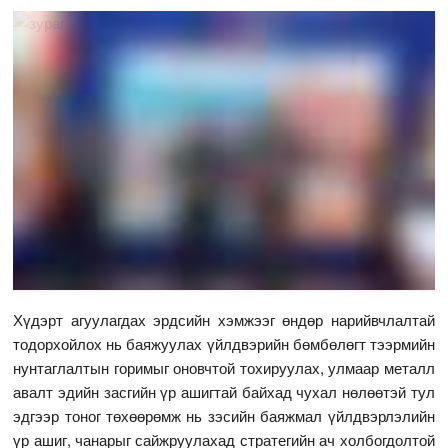
Хүдэрт агуулагдах эрдсийн хэмжээг өндөр нарийвчлалтай
тодорхойлох нь баяжуулах үйлдвэрийн бөмбөлөгт тээрмийн
нунтаглалтын горимыг оновчтой тохируулах, улмаар металл
авалт эдийн засгийн үр ашигтай байхад чухал нөлөөтэй тул
эдгээр тоног төхөөрөмж нь зэсийн баяжмал үйлдвэрлэлийн
үр ашиг, чанарыг сайжруулахад стратегийн ач холбогдолтой