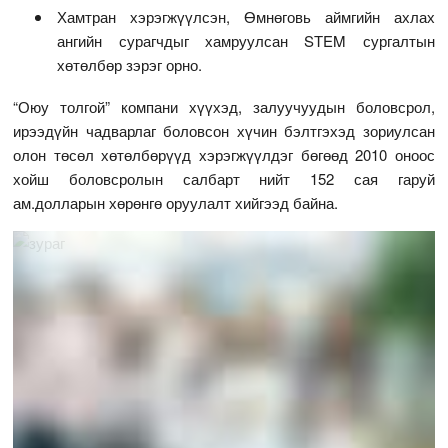
Хамтран хэрэгжүүлсэн, Өмнөговь аймгийн ахлах
ангийн сурагчдыг хамруулсан SТEM сургалтын
хөтөлбөр зэрэг орно.
“Оюу толгой” компани хүүхэд, залуучуудын боловсрол,
ирээдүйн чадварлаг боловсон хүчин бэлтгэхэд зориулсан
олон төсөл хөтөлбөрүүд хэрэгжүүлдэг бөгөөд 2010 оноос
хойш боловсролын салбарт нийт 152 сая гаруй
ам.долларын хөрөнгө оруулалт хийгээд байна.