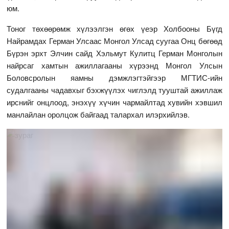
юм.
Тоног төхөөрөмж хүлээлгэн өгөх үеэр Холбооны Бүгд
Найрамдах Герман Улсаас Монгол Улсад суугаа Онц бөгөөд
Бүрэн эрхт Элчин сайд Хэльмут Кулитц Герман Монголын
найрсаг хамтын ажиллагааны хүрээнд Монгол Улсын
Боловсролын яамны дэмжлэгтэйгээр МГТИС-ийн
судалгааны чадавхыг бэхжүүлэх чиглэлд тууштай ажиллаж
ирснийг онцлоод, энэхүү хүчин чармайлтад хувийн хэвшил
манлайлан оролцож байгаад талархал илэрхийлэв.