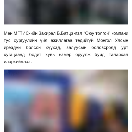
Мөн МГТИС-ийн Захирал Б.Батцэнгэл “Оюу толгой” компани
тус сургуулийн үйл ажиллагаа төдийгүй Монгол Улсын
ирээдүй болсон хүүхэд, залуусын боловсролд урт
хугацаанд бодит хувь нэмэр оруулж буйд талархал
илэрхийллээ.