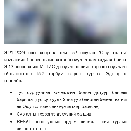
2021–2026 оны хооронд нийт 52 оюутан “Оюу толгой”
компанийн боловсролын хөтөлбөрүүдэд хамрагдаад байна.
2013 оноос хойш МГТИС-д оруулсан нийт хөрөнгө оруулалт
ойролцоогоор 15.7 тэрбум төгрөгт хүрчээ. Эдгээрээс
онцолбол:
Тус сургуулийн хичээлийн болон дотуур байрны
барилга (тус сургууль 2 дотуур байртай бөгөөд нэгийг
нь Оюу толгойн санхүүжилтээр барьсан)
Сургалтын хэрэглэгдэхүүний хандив
RESAT олон улсын эрдэм шинжилгээний хурлын
ивээн тэтгэлэг