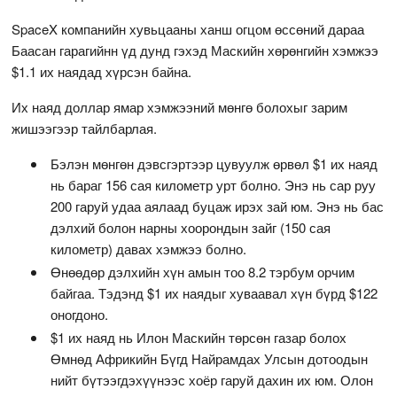
SpaceX компанийн хувьцааны ханш огцом өссөний дараа
Баасан гарагийнн үд дунд гэхэд Маскийн хөрөнгийн хэмжээ
$1.1 их наядад хүрсэн байна.
Их наяд доллар ямар хэмжээний мөнгө болохыг зарим
жишээгээр тайлбарлая.
Бэлэн мөнгөн дэвсгэртээр цувуулж өрвөл $1 их наяд
нь бараг 156 сая километр урт болно. Энэ нь сар руу
200 гаруй удаа аялаад буцаж ирэх зай юм. Энэ нь бас
дэлхий болон нарны хоорондын зайг (150 сая
километр) давах хэмжээ болно.
Өнөөдөр дэлхийн хүн амын тоо 8.2 тэрбум орчим
байгаа. Тэдэнд $1 их наядыг хуваавал хүн бүрд $122
оногдоно.
$1 их наяд нь Илон Маскийн төрсөн газар болох
Өмнөд Африкийн Бүгд Найрамдах Улсын дотоодын
нийт бүтээгдэхүүнээс хоёр гаруй дахин их юм. Олон