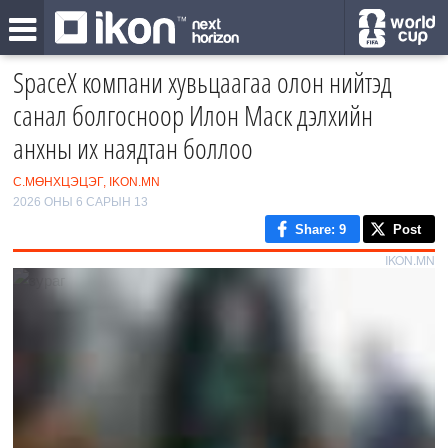
SpaceX компани хувьцаагаа олон нийтэд
санал болгосноор Илон Маск дэлхийн
анхны их наядтан боллоо
С.МӨНХЦЭЦЭГ, IKON.MN
2026 ОНЫ 6 САРЫН 13
Share
: 9
Post
IKON.MN