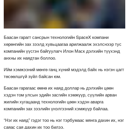
Баасан гарагт сансрын технологийн SpaceX компани
хөрөнгийн зах зээлд хувьцаагаа арилжаалж эхэлснээр тус
компанийн үүсгэн байгуулагч Илон Маск дэлхийн түүхэнд
анхны их наядтан боллоо.
Ийм хэмжээний мөнгө ганц хүний мэдэлд байх нь нэгэн цагт
төсөөлшгүй зүйл байсан юм.
Баасан гарагаас өмнө их наяд доллар нь дэлхийн цөөн
хэдэн том улсын эдийн засгийн хэмжүүр, сүүлийн арван
жилийн хугацаанд технологийн цөөн хэдэн аварга
компанийн зах зээлийн үнэлгээний хэмжүүр байлаа.
“Нэг их наяд” гэдэг тоо нь нэг тэрбумаас мянга дахин их, нэг
саяас сая дахин их тоо билээ.