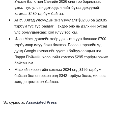
Улсын Валютын Сангийн 2026 оны тоо баримтаас
үзвэл тус улсын дотоодын нийт бүтээгдэхүүний
хэмжээ $480 тэрбум байгаа.
АНУ, Хятад улсуудын энэ үзүүлэлт $32.38 ба $20.85
тэрбум тус тус байдаг. Гэхдээ энэ нь дэлхийн бусад
улс орнуудынхаас хол илүү тоо юм.
Илон Маск дэлхийн хоёр дахь тэргүүн баянаас $700
тэрбумаар илүү баян болжээ. Баасан гарагийн үд
дунд Google компанийн үүсгэн байгуулагчдын нэг
Ларри Пэйжийн хөрөнгийн хэмжээ $295 тэрбум орчим
байсан юм.
Маскийн хөрөнгийн хэмжээ 2024 онд $195 тэрбум
байсан бол өнгөрсөн онд $342 тэрбум болж, жилээс
жилд огцом өсөж байжээ.
Эх сурвалж:
Associated Press