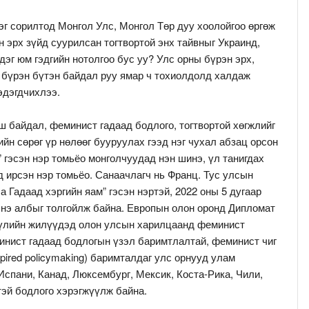
эг сорилтод Монгол Улс, Монгол Төр дуу хоолойгоо өргөж
н эрх зүйд суурилсан тогтвортой энх тайвныг Украинд,
эг юм гэдгийн нотолгоо бус уу? Улс орны бүрэн эрх,
йн бүрэн бүтэн байдал руу ямар ч тохиолдолд халдаж
эдэгдчихлээ.
ш байдал, феминист гадаад бодлого, тогтвортой хөгжлийг
йн сөрөг үр нөлөөг бууруулах гээд нэг чухал абзац орсон
 гэсэн нэр томьёо монголчуудад нэн шинэ, үл танигдах
д ирсэн нэр томьёо. Санаачлагч нь Франц. Тус улсын
а Гадаад хэргийн яам” гэсэн нэртэй, 2022 оны 5 дугаар
энэ албыг толгойлж байна. Европын олон оронд Дипломат
үүлийн жилүүдэд олон улсын харилцаанд феминист
инист гадаад бодлогын үзэл баримтлалтай, феминист чиг
spired policymaking) баримталдаг улс орнууд улам
Испани, Канад, Люксембург, Мексик, Коста-Рика, Чили,
тэй бодлого хэрэгжүүлж байна.