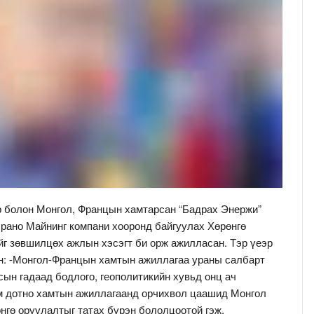
р болон Монгол, Францын хамтарсан “Бадрах Энержи”
Орано Майнинг компани хооронд байгуулах Хөрөнгө
йг зөвшилцөх ажлын хэсэгт би орж ажилласан. Тэр үеэр
н: -Монгол-Францын хамтын ажиллагаа ураны салбарт
сын гадаад бодлого, геополитикийн хувьд онц ач
м дотно хамтын ажиллагаанд орчихвол цаашид Монгол
нгө оруулалтыг татах бүрэн бололцоотой гэж.