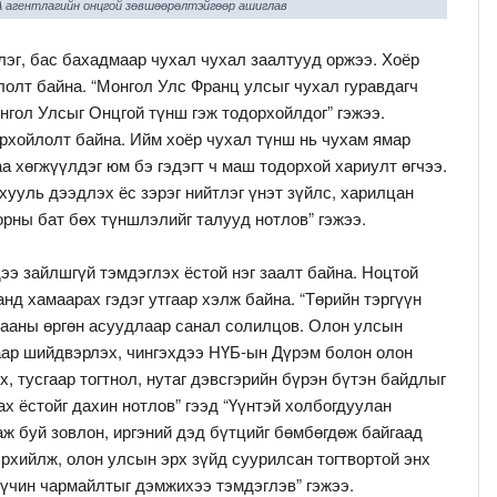
A агентлагийн онцгой зөвшөөрөлтэйгөөр ашиглав
эг, бас бахадмаар чухал чухал заалтууд оржээ. Хоёр
лолт байна. “Монгол Улс Франц улсыг чухал гуравдагч
нгол Улсыг Онцгой түнш гэж тодорхойлдог” гэжээ.
рхойлолт байна. Ийм хоёр чухал түнш нь чухам ямар
а хөгжүүлдэг юм бэ гэдэгт ч маш тодорхой хариулт өгчээ.
 хууль дээдлэх ёс зэрэг нийтлэг үнэт зүйлс, харилцан
орны бат бөх түншлэлийг талууд нотлов” гэжээ.
дээ зайлшгүй тэмдэглэх ёстой нэг заалт байна. Ноцтой
нд хамаарах гэдэг утгаар хэлж байна. “Төрийн тэргүүн
цааны өргөн асуудлаар санал солилцов. Олон улсын
аар шийдвэрлэх, чингэхдээ НҮБ-ын Дүрэм болон олон
х, тусгаар тогтнол, нутаг дэвсгэрийн бүрэн бүтэн байдлыг
х ёстойг дахин нотлов” гээд “Үүнтэй холбогдуулан
аж буй зовлон, иргэний дэд бүтцийг бөмбөгдөж байгаад
эрхийлж, олон улсын эрх зүйд суурилсан тогтвортой энх
хүчин чармайлтыг дэмжихээ тэмдэглэв” гэжээ.