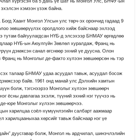
члал хүргэсэн ба 5 дахь үе шат нь Монгол Улс, БНФУ-ын
 эхэлсэн хэмээн үзэж байна.
е. Богд Хаант Монгол Улсын улс төрч-эх орончид гадаад 9
нолоо зөвшөөрүүлэх оролдлого хийж байснаар эхлээд
нэ тутам байгуулагдсан НҮБ-д элсэхээр БНМАУ өргөдлөө
удлаар НҮБ-ын Аюулгүйн Зөвлөл хуралдаж, Франц нь
үрүүн дэмжсэн санал өгснөөр эхний үе дуусна. Олон
л Франц нь Монголыг де-факто хүлээн зөвшөөрсөн нь тэр
лсэх талаар БНМАУ удаа асуудал тавьж, асуудал босож
 дэмжсээр байв. 1961 онд манай улс Дэлхийн хамтын
ишүүн болж, тэгснээрээ Монголыг хүлээн зөвшөөрч
нэг ёсны давлагаа эхэлж, түүний эхний нэг түүчээ нь
 де-юре Монголыг хүлээн зөвшөөрчээ.
цын харилцаа соёл-хүмүүнлэгийн салбарт аажмаар
үүл харилцааныхаа хөрсийг тавьж байснаар нэг үе
дайн” дуусгавар болж, Монгол нь ардчилал, шинэчлэлийн