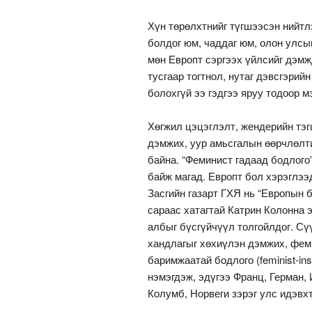
Хүн төрөлхтнийг түгшээсэн нийтл
болдог юм, чаддаг юм, олон улсы
мөн Европт сэргээх үйлсийг дэмжд
тусгаар тогтнол, нутаг дэвсгэри
болохгүй ээ гэдгээ яруу тодоор м
Хөгжил цэцэглэлт, жендерийн тэг
дэмжих, уур амьсгалын өөрчлөлти
байна. “Феминист гадаад бодлого”
байж магад. Европт бол хэрэглээ
Засгийн газарт ГХЯ нь “Европын б
сараас хатагтай Катрин Колонна 
албыг бүсгүйчүүл толгойлдог. С
хандлагыг хөхиүлэн дэмжих, фем
баримжаатай бодлого (feminist-in
нэмэгдэж, эдүгээ Франц, Герман, 
Колумб, Норвеги зэрэг улс идэвх