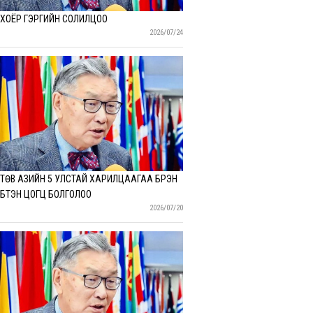
ХОЁР ГЭРГИЙН СОЛИЛЦОО
2026/07/24
ТӨВ АЗИЙН 5 УЛСТАЙ ХАРИЛЦААГАА БҮРЭН
БҮТЭН ЦОГЦ БОЛГОЛОО
2026/07/20