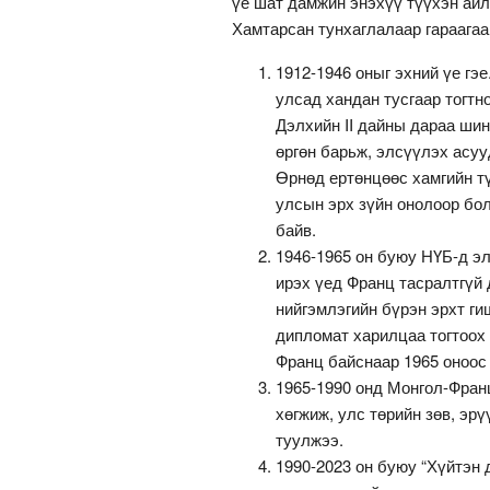
үе шат дамжин энэхүү түүхэн айл
Хамтарсан тунхаглалаар гараагаа
1912-1946 оныг эхний үе гэ
улсад хандан тусгаар тогт
Дэлхийн II дайны дараа ши
өргөн барьж, элсүүлэх асу
Өрнөд ертөнцөөс хамгийн т
улсын эрх зүйн онолоор бо
байв.
1946-1965 он буюу НҮБ-д э
ирэх үед Франц тасралтгүй
нийгэмлэгийн бүрэн эрхт г
дипломат харилцаа тогтоох 
Франц байснаар 1965 оноос
1965-1990 онд Монгол-Фран
хөгжиж, улс төрийн зөв, эр
туулжээ.
1990-2023 он буюу “Хүйтэн 