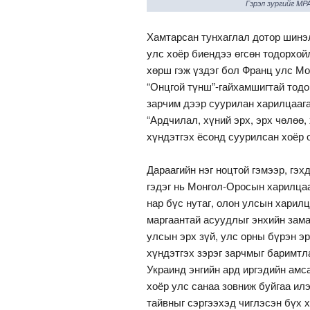
Гэрэл зургийг MP
Хамтарсан тунхаглал дотор шинэл
улс хоёр биендээ өгсөн тодорхой
хөрш гэж үздэг бол Франц улс Мо
“Онцгой түнш”-гайхамшигтай тодо
зарчим дээр суурилан харилцаага
“Ардчилал, хүний эрх, эрх чөлөө,
хүндэтгэх ёсонд суурилсан хоёр 
Дараагийн нэг ноцтой гэмээр, гэх
гэдэг нь Монгол-Оросын харилцаа
нар бүс нутаг, олон улсын харил
маргаантай асуудлыг энхийн зам
улсын эрх зүй, улс орны бүрэн эр
хүндэтгэх зэрэг зарчмыг баримтла
Украинд энгийн ард иргэдийн амс
хоёр улс санаа зовниж буйгаа ил
тайвныг сэргээхэд чиглэсэн бүх 