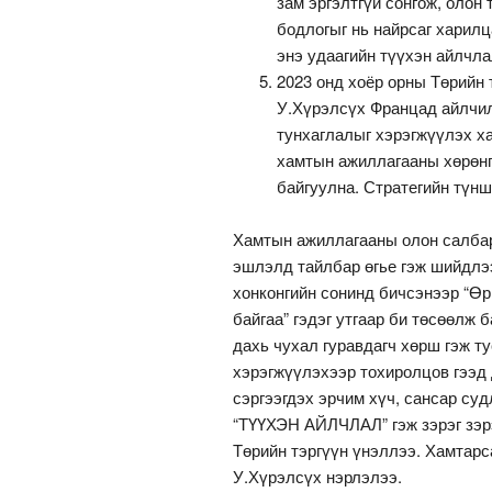
зам эргэлтгүй сонгож, олон 
бодлогыг нь найрсаг харилц
энэ удаагийн түүхэн айлчл
2023 онд хоёр орны Төрийн 
У.Хүрэлсүх Францад айлчил
тунхаглалыг хэрэгжүүлэх х
хамтын ажиллагааны хөрөнг
байгуулна. Стратегийн түнш
Хамтын ажиллагааны олон салбару
эшлэлд тайлбар өгье гэж шийдлээ
хонконгийн сонинд бичсэнээр “Ө
байгаа” гэдэг утгаар би төсөөлж 
дахь чухал гуравдагч хөрш гэж т
хэрэгжүүлэхээр тохиролцов гээд 
сэргээгдэх эрчим хүч, сансар су
“ТҮҮХЭН АЙЛЧЛАЛ” гэж зэрэг зэр
Төрийн тэргүүн үнэллээ. Хамтарс
У.Хүрэлсүх нэрлэлээ.