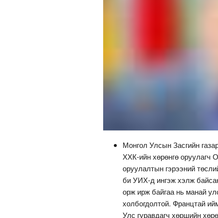
Монгол Улсын Засгийн газа
ХХК-ийн хөрөнгө оруулагч 
оруулалтын гэрээний төсли
би УИХ-д ингэж хэлж байса
орж ирж байгаа нь манай ул
холбогдолтой. Францтай ий
Улс гуравдагч хөршийн хөрө