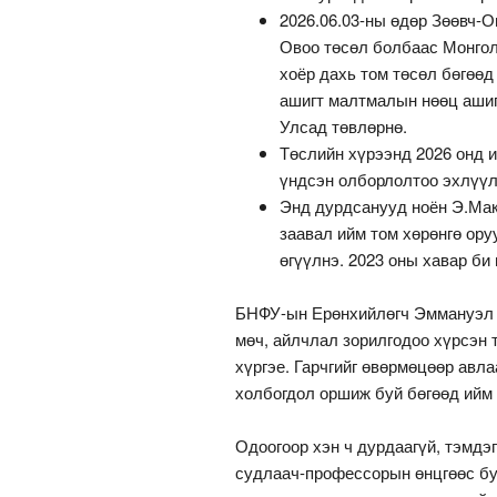
2026.06.03-ны өдөр Зөөвч-О
Овоо төсөл болбаас Монгол
хоёр дахь том төсөл бөгөөд
ашигт малтмалын нөөц ашиг
Улсад төвлөрнө.
Төслийн хүрээнд 2026 онд 
үндсэн олборлолтоо эхлүүл
Энд дурдсанууд ноён Э.Мак
заавал ийм том хөрөнгө ору
өгүүлнэ. 2023 оны хавар би
БНФУ-ын Ерөнхийлөгч Эммануэл М
мөч, айлчлал зорилгодоо хүрсэн 
хүргэе. Гарчгийг өвөрмөцөөр авлаа
холбогдол оршиж буй бөгөөд ийм 
Одоогоор хэн ч дурдаагүй, тэмдэ
судлаач-профессорын өнцгөөс бу